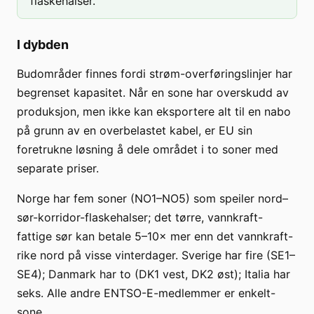
flaskehalser.
I dybden
Budområder finnes fordi strøm-overføringslinjer har
begrenset kapasitet. Når en sone har overskudd av
produksjon, men ikke kan eksportere alt til en nabo
på grunn av en overbelastet kabel, er EU sin
foretrukne løsning å dele området i to soner med
separate priser.
Norge har fem soner (NO1–NO5) som speiler nord–
sør-korridor-flaskehalser; det tørre, vannkraft-
fattige sør kan betale 5–10× mer enn det vannkraft-
rike nord på visse vinterdager. Sverige har fire (SE1–
SE4); Danmark har to (DK1 vest, DK2 øst); Italia har
seks. Alle andre ENTSO-E-medlemmer er enkelt-
sone.