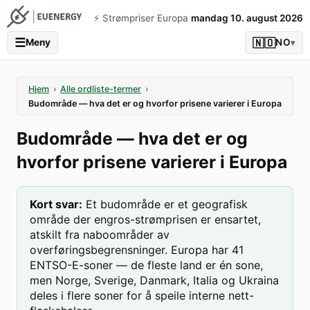
⚡️ Strømpriser Europa
mandag 10. august 2026
☰
🇳🇴
Meny
NO
▾
Hjem
›
Alle ordliste-termer
›
Budområde — hva det er og hvorfor prisene varierer i Europa
Budområde — hva det er og
hvorfor prisene varierer i Europa
Kort svar
:
Et budområde er et geografisk
område der engros-strømprisen er ensartet,
atskilt fra naboområder av
overføringsbegrensninger. Europa har 41
ENTSO-E-soner — de fleste land er én sone,
men Norge, Sverige, Danmark, Italia og Ukraina
deles i flere soner for å speile interne nett-