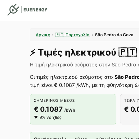
Αρχική
›
🇵🇹
Πορτογαλία
›
São Pedro da Cova
⚡️
Τιμές ηλεκτρικού
🇵🇹
Η τιμή ηλεκτρικού ρεύματος στην São Pedro d
Οι τιμές ηλεκτρικού ρεύματος στο
São Pedr
τιμή είναι € 0.1087 /kWh, με τη φθηνότερη ώ
ΣΗΜΕΡΙΝΌΣ ΜΈΣΟΣ
ΤΏΡΑ (
€ 0.1087
€ 0
/kWh
▼ 9% vs χθες