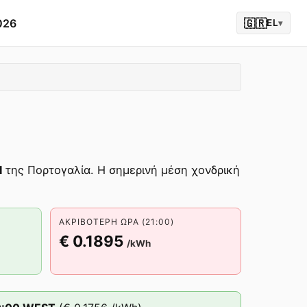
026
🇬🇷
EL
▾
l
της Πορτογαλία. Η σημερινή μέση χονδρική
ΑΚΡΙΒΌΤΕΡΗ ΏΡΑ (21:00)
€ 0.1895
/kWh