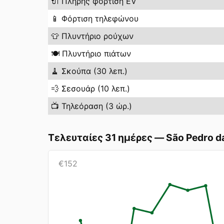
🔌
Πλήρης φόρτιση EV
📱
Φόρτιση τηλεφώνου
👕
Πλυντήριο ρούχων
🍽️
Πλυντήριο πιάτων
🧹
Σκούπα (30 λεπ.)
💨
Σεσουάρ (10 λεπ.)
📺
Τηλεόραση (3 ώρ.)
Τελευταίες 31 ημέρες
—
São Pedro d
€
152