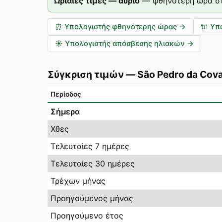
Ωριαίες τιμές — αύριο
—
φθηνότερη ώρα στ
⏰
Υπολογιστής φθηνότερης ώρας
→
🔌
Υπ
☀️
Υπολογιστής απόσβεσης ηλιακών
→
Σύγκριση τιμών
—
São Pedro da Cov
Περίοδος
Σήμερα
Χθες
Τελευταίες 7 ημέρες
Τελευταίες 30 ημέρες
Τρέχων μήνας
Προηγούμενος μήνας
Προηγούμενο έτος