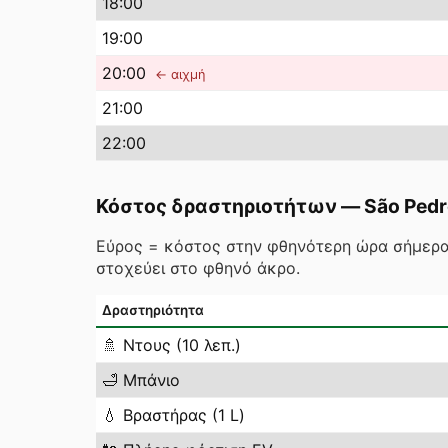
18
:00
19
:00
20
:00
← αιχμή
21
:00
22
:00
Κόστος δραστηριοτήτων
—
São Pedr
Εύρος = κόστος στην φθηνότερη ώρα σήμερα
στοχεύει στο φθηνό άκρο.
Δραστηριότητα
🚿
Ντους (10 λεπ.)
🛁
Μπάνιο
💧
Βραστήρας (1 L)