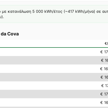
ό με κατανάλωση 5 000 kWh/έτος (~417 kWh/μήνα) σε αυτή 
).
 da Cova
€
€ 1
€ 1
€ 1
€ 1
€ 1
€ 1
€ 1