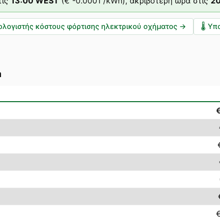
ις
13
:00
WEST
(
€ -0.0001
/kWh),
ακριβότερη ώρα στις
2
ολογιστής κόστους φόρτισης ηλεκτρικού οχήματος
→
🌡️
Υπο
a