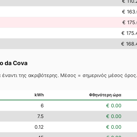
€ 110.
€ 163.
€ 175.
€ 175.
€ 168.
o da Cova
 έναντι της ακριβότερης. Μέσος = σημερινός μέσος όρο
kWh
Φθηνότερη ώρα
6
€ 0.00
7.5
€ 0.00
0.12
€ 0.00