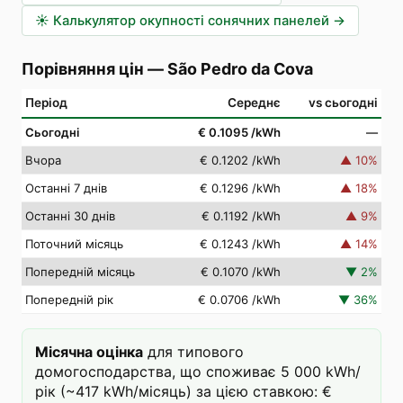
☀️
Калькулятор окупності сонячних панелей
→
Порівняння цін
—
São Pedro da Cova
Період
Середнє
vs сьогодні
Сьогодні
€ 0.1095
/kWh
—
Вчора
€ 0.1202
/kWh
▲
10
%
Останні 7 днів
€ 0.1296
/kWh
▲
18
%
Останні 30 днів
€ 0.1192
/kWh
▲
9
%
Поточний місяць
€ 0.1243
/kWh
▲
14
%
Попередній місяць
€ 0.1070
/kWh
▼
2
%
Попередній рік
€ 0.0706
/kWh
▼
36
%
Місячна оцінка
для типового
домогосподарства, що споживає 5 000 kWh/
рік (~417 kWh/місяць) за цією ставкою: €