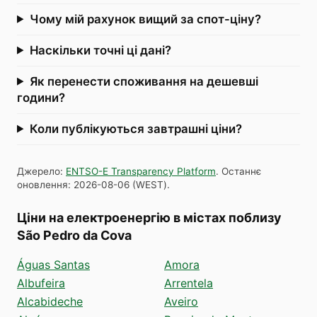
Чому мій рахунок вищий за спот-ціну?
Наскільки точні ці дані?
Як перенести споживання на дешевші
години?
Коли публікуються завтрашні ціни?
Джерело
:
ENTSO-E Transparency Platform
.
Останнє
оновлення
:
2026-08-06
(
WEST
).
Ціни на електроенергію в містах поблизу
São Pedro da Cova
Águas Santas
Amora
Albufeira
Arrentela
Alcabideche
Aveiro