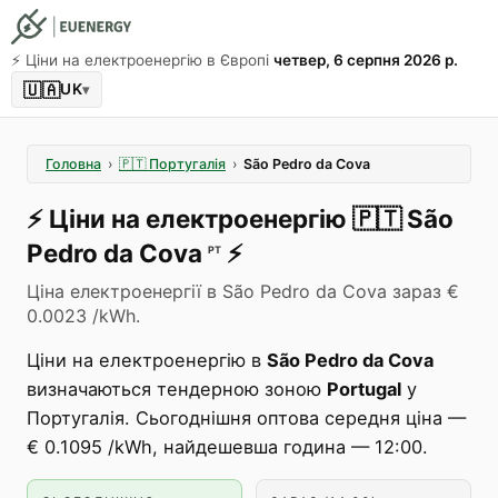
⚡️ Ціни на електроенергію в Європі
четвер, 6 серпня 2026 р.
🇺🇦
UK
▾
Головна
›
🇵🇹
Португалія
›
São Pedro da Cova
⚡️
Ціни на електроенергію
🇵🇹
São
Pedro da Cova
⚡️
PT
Ціна електроенергії в São Pedro da Cova зараз €
0.0023 /kWh.
Ціни на електроенергію в
São Pedro da Cova
визначаються тендерною зоною
Portugal
у
Португалія. Сьогоднішня оптова середня ціна —
€ 0.1095 /kWh, найдешевша година — 12:00.