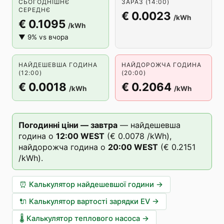
СЬОГОДНІШНЄ
ЗАРАЗ (14:00)
СЕРЕДНЄ
€ 0.0023
/kWh
€ 0.1095
/kWh
▼ 9% vs вчора
НАЙДЕШЕВША ГОДИНА
НАЙДОРОЖЧА ГОДИНА
(12:00)
(20:00)
€ 0.0018
€ 0.2064
/kWh
/kWh
Погодинні ціни — завтра
—
найдешевша
година о
12
:00
WEST
(
€ 0.0078
/kWh),
найдорожча година о
20
:00
WEST
(
€ 0.2151
/kWh).
⏰
Калькулятор найдешевшої години
→
🔌
Калькулятор вартості зарядки EV
→
🌡️
Калькулятор теплового насоса
→