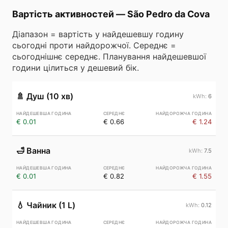
Вартість активностей
—
São Pedro da Cova
Діапазон = вартість у найдешевшу годину
сьогодні проти найдорожчої. Середнє =
сьогоднішнє середнє. Планування найдешевшої
години цілиться у дешевий бік.
🚿
Душ (10 хв)
6
€ 0.01
€ 0.66
€ 1.24
🛁
Ванна
7.5
€ 0.01
€ 0.82
€ 1.55
💧
Чайник (1 L)
0.12