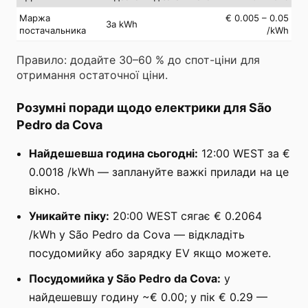
Маржа
€ 0.005 – 0.05
За kWh
постачальника
/kWh
Правило: додайте 30–60 % до спот-ціни для
отримання остаточної ціни.
Розумні поради щодо електрики для São
Pedro da Cova
Найдешевша година сьогодні:
12:00 WEST за €
0.0018 /kWh — заплануйте важкі прилади на це
вікно.
Уникайте піку:
20:00 WEST сягає € 0.2064
/kWh у São Pedro da Cova — відкладіть
посудомийку або зарядку EV якщо можете.
Посудомийка у São Pedro da Cova:
у
найдешевшу годину ~€ 0.00; у пік € 0.29 —