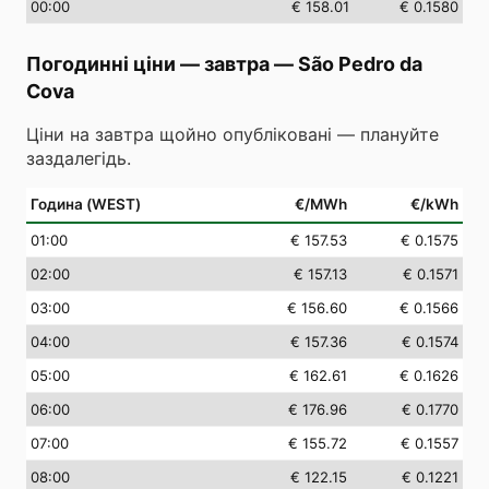
00
:00
€ 158.01
€ 0.1580
Погодинні ціни — завтра
—
São Pedro da
Cova
Ціни на завтра щойно опубліковані — плануйте
заздалегідь.
Година (WEST)
€/MWh
€/kWh
01
:00
€ 157.53
€ 0.1575
02
:00
€ 157.13
€ 0.1571
03
:00
€ 156.60
€ 0.1566
04
:00
€ 157.36
€ 0.1574
05
:00
€ 162.61
€ 0.1626
06
:00
€ 176.96
€ 0.1770
07
:00
€ 155.72
€ 0.1557
08
:00
€ 122.15
€ 0.1221