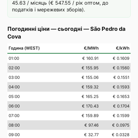
45.63 / місяць (€ 547.55 / рік оптом, до
податків і мережевих зборів).
Погодинні ціни — сьогодні
—
São Pedro da
Cova
Година (WEST)
€/MWh
€/kWh
01
:00
€ 160.91
€ 0.1609
02
:00
€ 155.95
€ 0.1560
03
:00
€ 155.06
€ 0.1551
04
:00
€ 159.32
€ 0.1593
05
:00
€ 165.25
€ 0.1653
06
:00
€ 170.43
€ 0.1704
07
:00
€ 159.89
€ 0.1599
08
:00
€ 97.46
€ 0.0975
09
:00
€ 32.77
€ 0.0328