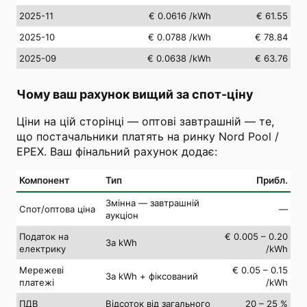
2025-11
€ 0.0616
/kWh
€ 61.55
2025-10
€ 0.0788
/kWh
€ 78.84
2025-09
€ 0.0638
/kWh
€ 63.76
Чому ваш рахунок вищий за спот-ціну
Ціни на цій сторінці — оптові завтрашній — те,
що постачальники платять на ринку Nord Pool /
EPEX. Ваш фінальний рахунок додає:
Компонент
Тип
Прибл.
Змінна — завтрашній
Спот/оптова ціна
—
аукціон
Податок на
€ 0.005 – 0.20
За kWh
електрику
/kWh
Мережеві
€ 0.05 – 0.15
За kWh + фіксований
платежі
/kWh
ПДВ
Відсоток від загального
20 – 25 %