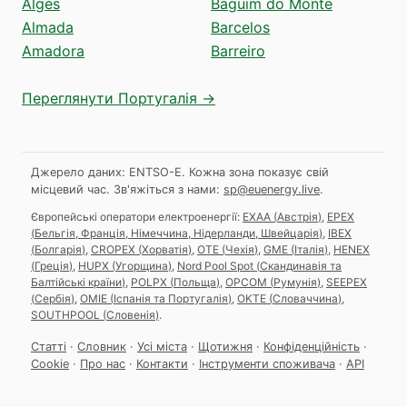
Algés
Baguim do Monte
Almada
Barcelos
Amadora
Barreiro
Переглянути Португалія →
Джерело даних: ENTSO-E. Кожна зона показує свій
місцевий час.
Зв'яжіться з нами:
sp@euenergy.live
.
Європейські оператори електроенергії:
EXAA
(
Австрія
)
,
EPEX
(
Бельгія, Франція, Німеччина, Нідерланди, Швейцарія
)
,
IBEX
(
Болгарія
)
,
CROPEX
(
Хорватія
)
,
OTE
(
Чехія
)
,
GME
(
Італія
)
,
HENEX
(
Греція
)
,
HUPX
(
Угорщина
)
,
Nord Pool Spot
(
Скандинавія та
Балтійські країни
)
,
POLPX
(
Польща
)
,
OPCOM
(
Румунія
)
,
SEEPEX
(
Сербія
)
,
OMIE
(
Іспанія та Португалія
)
,
OKTE
(
Словаччина
)
,
SOUTHPOOL
(
Словенія
)
.
Статті
·
Словник
·
Усі міста
·
Щотижня
·
Конфіденційність
·
Cookie
·
Про нас
·
Контакти
·
Інструменти споживача
·
API