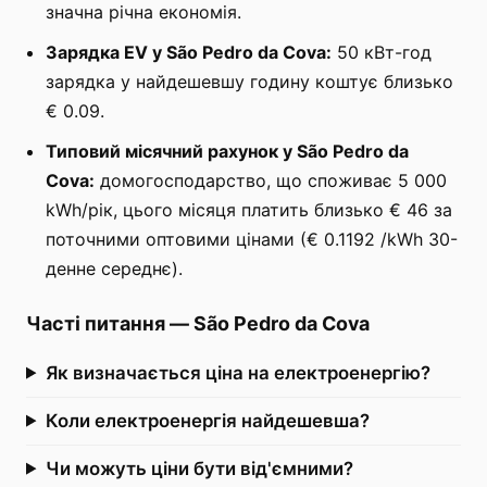
значна річна економія.
Зарядка EV у São Pedro da Cova:
50 кВт-год
зарядка у найдешевшу годину коштує близько
€ 0.09.
Типовий місячний рахунок у São Pedro da
Cova:
домогосподарство, що споживає 5 000
kWh/рік, цього місяця платить близько € 46 за
поточними оптовими цінами (€ 0.1192 /kWh 30-
денне середнє).
Часті питання
—
São Pedro da Cova
Як визначається ціна на електроенергію?
Коли електроенергія найдешевша?
Чи можуть ціни бути від'ємними?