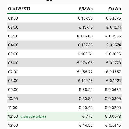
Ora (WEST)
€/MWh
€/kWh
01
:00
€ 157.53
€ 0.1575
02
:00
€ 157.13
€ 0.1571
03
:00
€ 156.60
€ 0.1566
04
:00
€ 157.36
€ 0.1574
05
:00
€ 162.61
€ 0.1626
06
:00
€ 176.96
€ 0.1770
07
:00
€ 155.72
€ 0.1557
08
:00
€ 122.15
€ 0.1221
09
:00
€ 66.22
€ 0.0662
10
:00
€ 30.86
€ 0.0309
11
:00
€ 20.45
€ 0.0205
12
:00
€ 7.75
€ 0.0078
← più conveniente
13
:00
€ 14.52
€ 0.0145