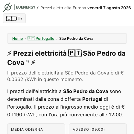
⚡️ Prezzi elettricità Europa
venerdì 7 agosto 2026
🇮🇹
IT
▾
Home
›
🇵🇹
Portogallo
›
São Pedro da Cova
⚡️
Prezzi elettricità
🇵🇹
São Pedro da
Cova
⚡️
PT
Il prezzo dell'elettricità a São Pedro da Cova è di €
0.0662 /kWh in questo momento.
I prezzi dell'elettricità a
São Pedro da Cova
sono
determinati dalla zona d'offerta
Portugal
di
Portogallo. Il prezzo all'ingrosso medio oggi è di €
0.1190 /kWh, con l'ora più conveniente alle 12:00.
MEDIA ODIERNA
ADESSO (09:00)