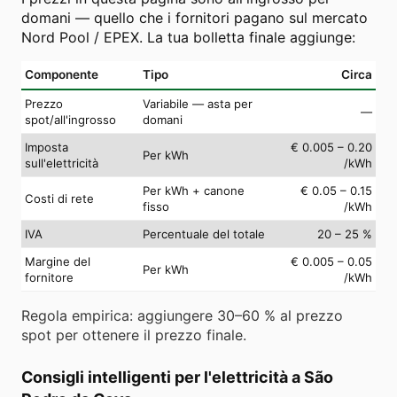
domani — quello che i fornitori pagano sul mercato
Nord Pool / EPEX. La tua bolletta finale aggiunge:
Componente
Tipo
Circa
Prezzo
Variabile — asta per
—
spot/all'ingrosso
domani
Imposta
€ 0.005 – 0.20
Per kWh
sull'elettricità
/kWh
Per kWh + canone
€ 0.05 – 0.15
Costi di rete
fisso
/kWh
IVA
Percentuale del totale
20 – 25 %
Margine del
€ 0.005 – 0.05
Per kWh
fornitore
/kWh
Regola empirica: aggiungere 30–60 % al prezzo
spot per ottenere il prezzo finale.
Consigli intelligenti per l'elettricità a São