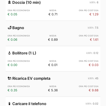
🚿
Doccia (10 min)
6
€ 0.05
€ 0.71
€ 1.29
🛁
Bagno
7.5
€ 0.06
€ 0.89
€ 1.61
💧
Bollitore (1 L)
0.12
€ 0.00
€ 0.01
€ 0.03
🔌
Ricarica EV completa
45
€ 0.35
€ 5.36
€ 9.68
📱
Caricare il telefono
0.02