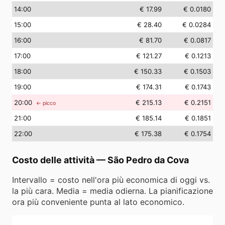
14
:00
€ 17.99
€ 0.0180
15
:00
€ 28.40
€ 0.0284
16
:00
€ 81.70
€ 0.0817
17
:00
€ 121.27
€ 0.1213
18
:00
€ 150.33
€ 0.1503
19
:00
€ 174.31
€ 0.1743
20
:00
€ 215.13
€ 0.2151
← picco
21
:00
€ 185.14
€ 0.1851
22
:00
€ 175.38
€ 0.1754
Costo delle attività
—
São Pedro da Cova
Intervallo = costo nell'ora più economica di oggi vs.
la più cara. Media = media odierna. La pianificazione
ora più conveniente punta al lato economico.