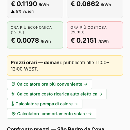
€ 0.1190
€ 0.0662
/kWh
/kWh
▲ 9% vs ieri
ORA PIÙ ECONOMICA
ORA PIÙ COSTOSA
(12:00)
(20:00)
€ 0.0078
€ 0.2151
/kWh
/kWh
Prezzi orari — domani
:
pubblicati alle 11:00–
12:00 WEST
.
⏰
Calcolatore ora più conveniente
→
🔌
Calcolatore costo ricarica auto elettrica
→
🌡️
Calcolatore pompa di calore
→
☀️
Calcolatore ammortamento solare
→
Confronto prezzi
—
São Pedro da Cova