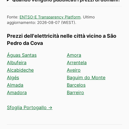
Fonte
:
ENTSO-E Transparency Platform
.
Ultimo
aggiornamento
:
2026-08-07
(
WEST
).
Prezzi dell'elettricità nelle città vicino a São
Pedro da Cova
Águas Santas
Amora
Albufeira
Arrentela
Alcabideche
Aveiro
Algés
Baguim do Monte
Almada
Barcelos
Amadora
Barreiro
Sfoglia Portogallo →