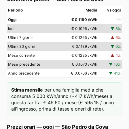
Periodo
Media
vs oggi
Oggi
€ 0.1190
/kWh
—
Ieri
€ 0.1095
/kWh
▼
8
%
Ultimi 7 giorni
€ 0.1265
/kWh
▲
6
%
Ultimi 30 giorni
€ 0.1189
/kWh
▼
0
%
Mese corrente
€ 0.1235
/kWh
▲
4
%
Mese precedente
€ 0.1070
/kWh
▼
10
%
Anno precedente
€ 0.0706
/kWh
▼
41
%
Stima mensile
per una famiglia media che
consuma 5 000 kWh/anno (~417 kWh/mese) a
questa tariffa: € 49.60 / mese (€ 595.15 / anno
all'ingrosso, prima di tasse e oneri di rete).
Prezzi orari — oggi
—
São Pedro da Cova