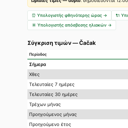
Ωριαίες τιμές — αύριο
:
δημοσιεύονται 12:0
⏰
Υπολογιστής φθηνότερης ώρας
→
🔌
Υπ
☀️
Υπολογιστής απόσβεσης ηλιακών
→
Σύγκριση τιμών
—
Čačak
Περίοδος
Σήμερα
Χθες
Τελευταίες 7 ημέρες
Τελευταίες 30 ημέρες
Τρέχων μήνας
Προηγούμενος μήνας
Προηγούμενο έτος