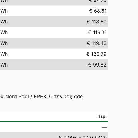
kWh
€ 94.75
kWh
€ 68.61
kWh
€ 118.60
kWh
€ 116.31
kWh
€ 119.43
kWh
€ 123.79
kWh
€ 99.82
ά Nord Pool / EPEX. Ο τελικός σας
Περ.
—
€ 0.005 – 0.20 /kWh