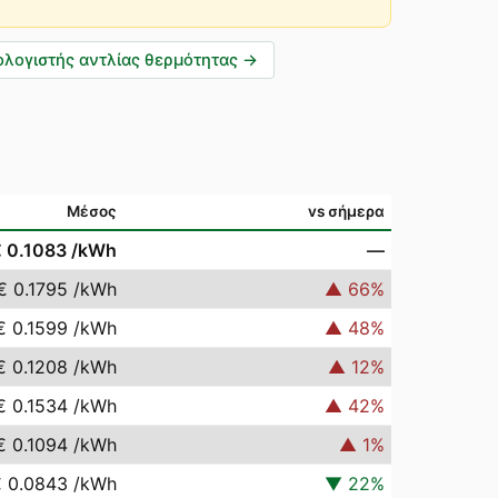
λογιστής αντλίας θερμότητας
→
Μέσος
vs σήμερα
 0.1083
/kWh
—
€ 0.1795
/kWh
▲
66
%
€ 0.1599
/kWh
▲
48
%
€ 0.1208
/kWh
▲
12
%
€ 0.1534
/kWh
▲
42
%
€ 0.1094
/kWh
▲
1
%
 0.0843
/kWh
▼
22
%