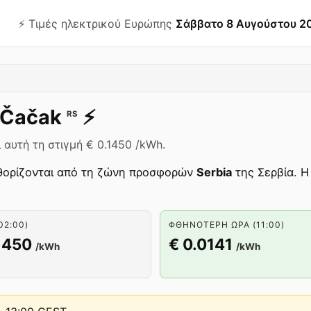
⚡️ Τιμές ηλεκτρικού Ευρώπης
Σάββατο 8 Αυγούστου 2
Čačak
⚡️
RS
 αυτή τη στιγμή € 0.1450 /kWh.
ορίζονται από τη ζώνη προσφορών
Serbia
της Σερβία. Η
02:00)
ΦΘΗΝΌΤΕΡΗ ΏΡΑ (11:00)
1450
€ 0.0141
/kWh
/kWh