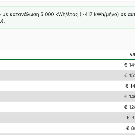
ό με κατανάλωση 5 000 kWh/έτος (~417 kWh/μήνα) σε αυτή 
).
€
€ 14
€ 15
€ 14
€ 14
€ 12
€ 9
€ 8