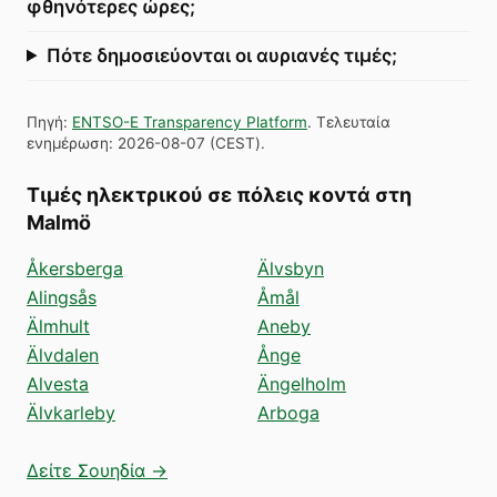
φθηνότερες ώρες;
Πότε δημοσιεύονται οι αυριανές τιμές;
Πηγή
:
ENTSO-E Transparency Platform
.
Τελευταία
ενημέρωση
:
2026-08-07
(
CEST
).
Τιμές ηλεκτρικού σε πόλεις κοντά στη
Malmö
Åkersberga
Älvsbyn
Alingsås
Åmål
Älmhult
Aneby
Älvdalen
Ånge
Alvesta
Ängelholm
Älvkarleby
Arboga
Δείτε Σουηδία →