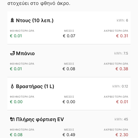
στοχεύει στο φθηνό άκρο.
🚿
Ντους (10 λεπ.)
6
€ 0.01
€ 0.07
€ 0.31
🛁
Μπάνιο
7.5
€ 0.01
€ 0.08
€ 0.38
💧
Βραστήρας (1 L)
0.12
€ 0.00
€ 0.00
€ 0.01
🔌
Πλήρης φόρτιση EV
45
€ 0.08
€ 0.49
€ 2.30