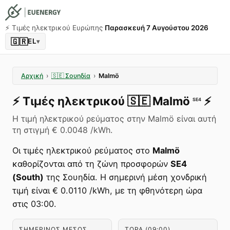
⚡️ Τιμές ηλεκτρικού Ευρώπης
Παρασκευή 7 Αυγούστου 2026
🇬🇷
EL
▾
Αρχική
›
🇸🇪
Σουηδία
›
Malmö
⚡️
Τιμές ηλεκτρικού
🇸🇪
Malmö
⚡️
SE4
Η τιμή ηλεκτρικού ρεύματος στην Malmö είναι αυτή
τη στιγμή € 0.0048 /kWh.
Οι τιμές ηλεκτρικού ρεύματος στο
Malmö
καθορίζονται από τη ζώνη προσφορών
SE4
(South)
της Σουηδία. Η σημερινή μέση χονδρική
τιμή είναι € 0.0110 /kWh, με τη φθηνότερη ώρα
στις 03:00.
ΣΗΜΕΡΙΝΌΣ ΜΈΣΟΣ
ΤΏΡΑ (09:00)