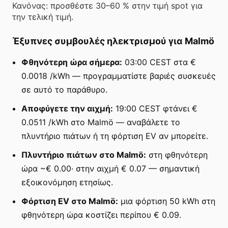
Κανόνας: προσθέστε 30–60 % στην τιμή spot για
την τελική τιμή.
Έξυπνες συμβουλές ηλεκτρισμού για Malmö
Φθηνότερη ώρα σήμερα:
03:00 CEST στα €
0.0018 /kWh — προγραμματίστε βαριές συσκευές
σε αυτό το παράθυρο.
Αποφύγετε την αιχμή:
19:00 CEST φτάνει €
0.0511 /kWh στο Malmö — αναβάλετε το
πλυντήριο πιάτων ή τη φόρτιση EV αν μπορείτε.
Πλυντήριο πιάτων στο Malmö:
στη φθηνότερη
ώρα ~€ 0.00· στην αιχμή € 0.07 — σημαντική
εξοικονόμηση ετησίως.
Φόρτιση EV στο Malmö:
μια φόρτιση 50 kWh στη
φθηνότερη ώρα κοστίζει περίπου € 0.09.