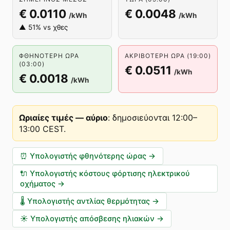
€ 0.0110
€ 0.0048
/kWh
/kWh
▲ 51% vs χθες
ΦΘΗΝΌΤΕΡΗ ΏΡΑ
ΑΚΡΙΒΌΤΕΡΗ ΏΡΑ (19:00)
(03:00)
€ 0.0511
/kWh
€ 0.0018
/kWh
Ωριαίες τιμές — αύριο
:
δημοσιεύονται 12:00–
13:00 CEST
.
⏰
Υπολογιστής φθηνότερης ώρας
→
🔌
Υπολογιστής κόστους φόρτισης ηλεκτρικού
οχήματος
→
🌡️
Υπολογιστής αντλίας θερμότητας
→
☀️
Υπολογιστής απόσβεσης ηλιακών
→