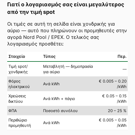
Γιατί ο λογαριασμός σας είναι μεγαλύτερος
από την τιμή spot
Οι τιμές σε αυτή τη σελίδα είναι χονδρικής για
αύριο — αυτό που πληρώνουν οι προμηθευτές στην
αγορά Nord Pool / EPEX. Ο τελικός σας
λογαριασμός προσθέτει:
Στοιχείο
Τύπος
Περ.
Τιμή spot/
Μεταβλητή — δημοπρασία
—
χονδρικής
για αύριο
Φόρος
€ 0.005 – 0.20
Ανά kWh
ηλεκτρικού
/kWh
Χρεώσεις
€ 0.05 – 0.15
Ανά kWh + πάγιο
δικτύου
/kWh
ΦΠΑ
Ποσοστό συνόλου
20 – 25 %
Περιθώριο
€ 0.005 – 0.05
Ανά kWh
προμηθευτή
/kWh