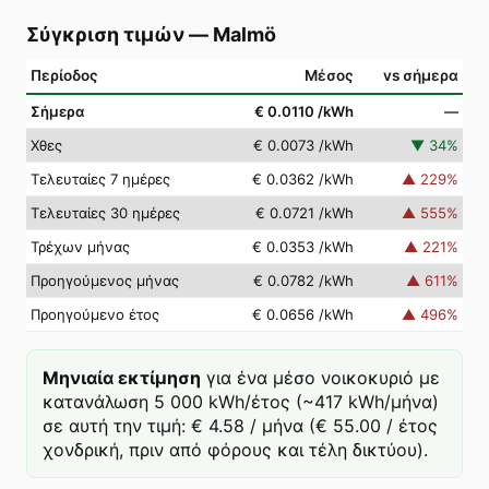
Σύγκριση τιμών
—
Malmö
Περίοδος
Μέσος
vs σήμερα
Σήμερα
€ 0.0110
/kWh
—
Χθες
€ 0.0073
/kWh
▼
34
%
Τελευταίες 7 ημέρες
€ 0.0362
/kWh
▲
229
%
Τελευταίες 30 ημέρες
€ 0.0721
/kWh
▲
555
%
Τρέχων μήνας
€ 0.0353
/kWh
▲
221
%
Προηγούμενος μήνας
€ 0.0782
/kWh
▲
611
%
Προηγούμενο έτος
€ 0.0656
/kWh
▲
496
%
Μηνιαία εκτίμηση
για ένα μέσο νοικοκυριό με
κατανάλωση 5 000 kWh/έτος (~417 kWh/μήνα)
σε αυτή την τιμή: € 4.58 / μήνα (€ 55.00 / έτος
χονδρική, πριν από φόρους και τέλη δικτύου).