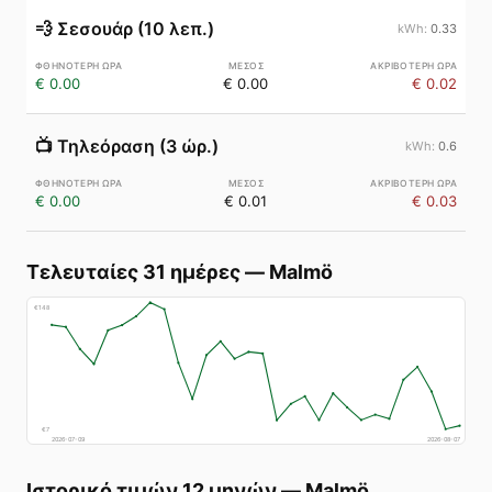
💨
Σεσουάρ (10 λεπ.)
0.33
€ 0.00
€ 0.00
€ 0.02
📺
Τηλεόραση (3 ώρ.)
0.6
€ 0.00
€ 0.01
€ 0.03
Τελευταίες 31 ημέρες
—
Malmö
€
148
€
7
2026-07-09
2026-08-07
Ιστορικό τιμών 12 μηνών
—
Malmö