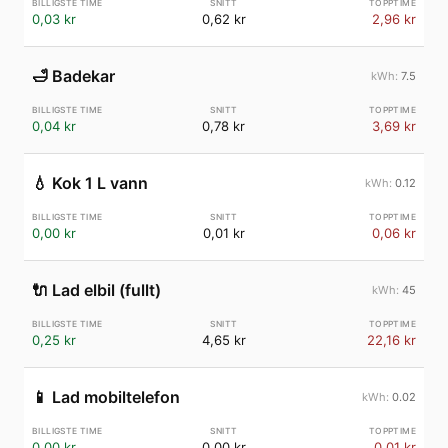
0,03 kr
0,62 kr
2,96 kr
🛁
Badekar
7.5
0,04 kr
0,78 kr
3,69 kr
💧
Kok 1 L vann
0.12
0,00 kr
0,01 kr
0,06 kr
🔌
Lad elbil (fullt)
45
0,25 kr
4,65 kr
22,16 kr
📱
Lad mobiltelefon
0.02
0,00 kr
0,00 kr
0,01 kr