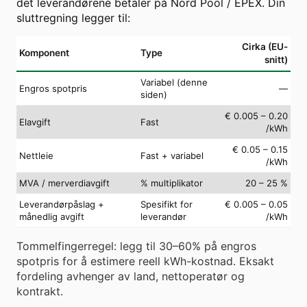
det leverandørene betaler på Nord Pool / EPEX. Din
sluttregning legger til:
Cirka (EU-
Komponent
Type
snitt)
Variabel (denne
Engros spotpris
—
siden)
€ 0.005 – 0.20
Elavgift
Fast
/kWh
€ 0.05 – 0.15
Nettleie
Fast + variabel
/kWh
MVA / merverdiavgift
% multiplikator
20 – 25 %
Leverandørpåslag +
Spesifikt for
€ 0.005 – 0.05
månedlig avgift
leverandør
/kWh
Tommelfingerregel: legg til 30–60% på engros
spotpris for å estimere reell kWh-kostnad. Eksakt
fordeling avhenger av land, nettoperatør og
kontrakt.