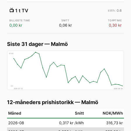
📺
1 t TV
0.6
0,00 kr
0,06 kr
0,30 kr
Siste 31 dager
—
Malmö
€
148
€
4
2026-07-10
2026-08-09
12-måneders prishistorikk
—
Malmö
Måned
Snitt
NOK/MWh
2026-08
0,317 kr
/kWh
316,73 kr