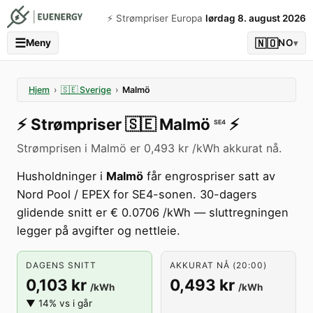
⚡️ Strømpriser Europa
lørdag 8. august 2026
☰
🇳🇴
Meny
NO
▾
Hjem
›
🇸🇪
Sverige
›
Malmö
⚡️
Strømpriser
🇸🇪
Malmö
⚡️
SE4
Strømprisen i Malmö er 0,493 kr /kWh akkurat nå.
Husholdninger i
Malmö
får engrospriser satt av
Nord Pool / EPEX for SE4-sonen. 30-dagers
glidende snitt er € 0.0706 /kWh — sluttregningen
legger på avgifter og nettleie.
DAGENS SNITT
AKKURAT NÅ (20:00)
0,103 kr
0,493 kr
/kWh
/kWh
▼ 14% vs i går