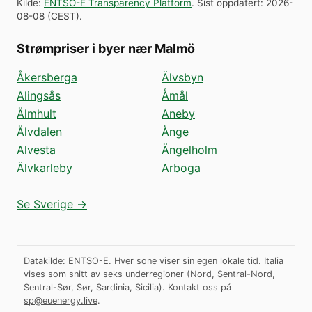
Kilde
:
ENTSO-E Transparency Platform
.
Sist oppdatert
:
2026-
08-08
(
CEST
).
Strømpriser i byer nær Malmö
Åkersberga
Älvsbyn
Alingsås
Åmål
Älmhult
Aneby
Älvdalen
Ånge
Alvesta
Ängelholm
Älvkarleby
Arboga
Se Sverige →
Datakilde: ENTSO-E. Hver sone viser sin egen lokale tid. Italia
vises som snitt av seks underregioner (Nord, Sentral-Nord,
Sentral-Sør, Sør, Sardinia, Sicilia).
Kontakt oss på
sp@euenergy.live
.