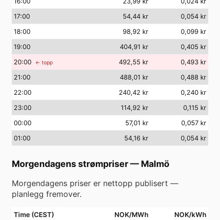
16
:00
23,99 kr
0,024 kr
17
:00
54,44 kr
0,054 kr
18
:00
98,92 kr
0,099 kr
19
:00
404,91 kr
0,405 kr
20
:00
492,55 kr
0,493 kr
← topp
21
:00
488,01 kr
0,488 kr
22
:00
240,42 kr
0,240 kr
23
:00
114,92 kr
0,115 kr
00
:00
57,01 kr
0,057 kr
01
:00
54,16 kr
0,054 kr
Morgendagens strømpriser
—
Malmö
Morgendagens priser er nettopp publisert —
planlegg fremover.
Time (CEST)
NOK/MWh
NOK/kWh