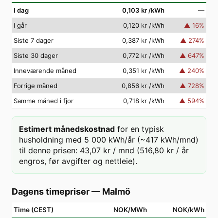
I dag
0,103 kr
/kWh
—
I går
0,120 kr
/kWh
▲
16
%
Siste 7 dager
0,387 kr
/kWh
▲
274
%
Siste 30 dager
0,772 kr
/kWh
▲
647
%
Inneværende måned
0,351 kr
/kWh
▲
240
%
Forrige måned
0,856 kr
/kWh
▲
728
%
Samme måned i fjor
0,718 kr
/kWh
▲
594
%
Estimert månedskostnad
for en typisk
husholdning med 5 000 kWh/år (~417 kWh/mnd)
til denne prisen: 43,07 kr / mnd (516,80 kr / år
engros, før avgifter og nettleie).
Dagens timepriser
—
Malmö
Time (CEST)
NOK/MWh
NOK/kWh