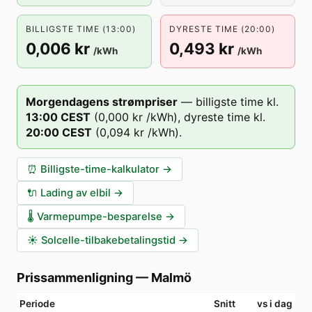
BILLIGSTE TIME (13:00)
DYRESTE TIME (20:00)
0,006 kr
0,493 kr
/kWh
/kWh
Morgendagens strømpriser
—
billigste time kl.
13
:00
CEST
(
0,000 kr
/kWh),
dyreste time kl.
20
:00
CEST
(
0,094 kr
/kWh).
⏰
Billigste-time-kalkulator
→
🔌
Lading av elbil
→
🌡️
Varmepumpe-besparelse
→
☀️
Solcelle-tilbakebetalingstid
→
Prissammenligning
—
Malmö
Periode
Snitt
vs i dag