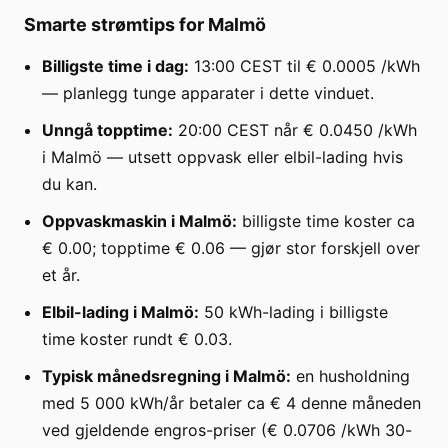
Smarte strømtips for Malmö
Billigste time i dag:
13:00 CEST til € 0.0005 /kWh
— planlegg tunge apparater i dette vinduet.
Unngå topptime:
20:00 CEST når € 0.0450 /kWh
i Malmö — utsett oppvask eller elbil-lading hvis
du kan.
Oppvaskmaskin i Malmö:
billigste time koster ca
€ 0.00; topptime € 0.06 — gjør stor forskjell over
et år.
Elbil-lading i Malmö:
50 kWh-lading i billigste
time koster rundt € 0.03.
Typisk månedsregning i Malmö:
en husholdning
med 5 000 kWh/år betaler ca € 4 denne måneden
ved gjeldende engros-priser (€ 0.0706 /kWh 30-