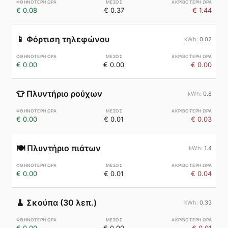
€ 0.08
€ 0.37
€ 1.44
📱
Φόρτιση τηλεφώνου
0.02
€ 0.00
€ 0.00
€ 0.00
👕
Πλυντήριο ρούχων
0.8
€ 0.00
€ 0.01
€ 0.03
🍽️
Πλυντήριο πιάτων
1.4
€ 0.00
€ 0.01
€ 0.04
🧹
Σκούπα (30 λεπ.)
0.33