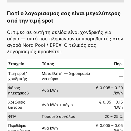
Γιατί ο λογαριασμός σας είναι μεγαλύτερος
από την τιμή spot
Οι τιμές σε αυτή τη σελίδα είναι χονδρικής για
αύριο — αυτό που πληρώνουν οι προμηθευτές στην
αγορά Nord Pool / EPEX. Ο τελικός σας
λογαριασμός προσθέτει:
Στοιχείο
Τύπος
Περ.
Τιμή spot/
Μεταβλητή — δημοπρασία
—
χονδρικής
για αύριο
Φόρος
€ 0.005 – 0.20
Ανά kWh
ηλεκτρικού
/kWh
Χρεώσεις
€ 0.05 – 0.15
Ανά kWh + πάγιο
δικτύου
/kWh
ΦΠΑ
Ποσοστό συνόλου
20 – 25 %
Περιθώριο
€ 0.005 – 0.05
Ανά kWh
προμηθευτή
/kWh