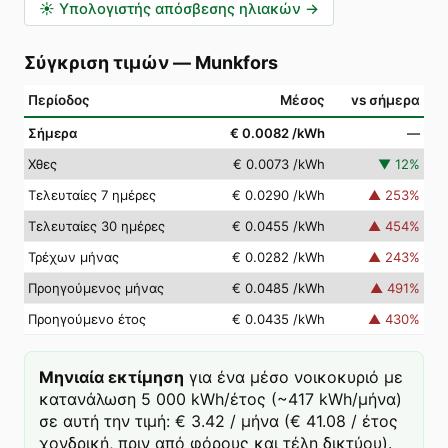
☀️
Υπολογιστής απόσβεσης ηλιακών
→
Σύγκριση τιμών
—
Munkfors
Περίοδος
Μέσος
vs σήμερα
Σήμερα
€ 0.0082
/kWh
—
Χθες
€ 0.0073
/kWh
▼
12
%
Τελευταίες 7 ημέρες
€ 0.0290
/kWh
▲
253
%
Τελευταίες 30 ημέρες
€ 0.0455
/kWh
▲
454
%
Τρέχων μήνας
€ 0.0282
/kWh
▲
243
%
Προηγούμενος μήνας
€ 0.0485
/kWh
▲
491
%
Προηγούμενο έτος
€ 0.0435
/kWh
▲
430
%
Μηνιαία εκτίμηση
για ένα μέσο νοικοκυριό με
κατανάλωση 5 000 kWh/έτος (~417 kWh/μήνα)
σε αυτή την τιμή: € 3.42 / μήνα (€ 41.08 / έτος
χονδρική, πριν από φόρους και τέλη δικτύου).