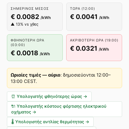
ΣΗΜΕΡΙΝΌΣ ΜΈΣΟΣ
ΤΏΡΑ (12:00)
€ 0.0082
€ 0.0041
/kWh
/kWh
▲ 13% vs χθες
ΦΘΗΝΌΤΕΡΗ ΏΡΑ
ΑΚΡΙΒΌΤΕΡΗ ΏΡΑ (19:00)
(03:00)
€ 0.0321
/kWh
€ 0.0018
/kWh
Ωριαίες τιμές — αύριο
:
δημοσιεύονται 12:00–
13:00 CEST
.
⏰
Υπολογιστής φθηνότερης ώρας
→
🔌
Υπολογιστής κόστους φόρτισης ηλεκτρικού
οχήματος
→
🌡️
Υπολογιστής αντλίας θερμότητας
→