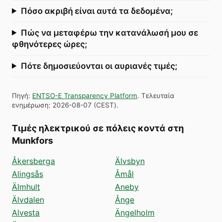
Πόσο ακριβή είναι αυτά τα δεδομένα;
Πώς να μεταφέρω την κατανάλωσή μου σε
φθηνότερες ώρες;
Πότε δημοσιεύονται οι αυριανές τιμές;
Πηγή
:
ENTSO-E Transparency Platform
.
Τελευταία
ενημέρωση
:
2026-08-07
(
CEST
).
Τιμές ηλεκτρικού σε πόλεις κοντά στη
Munkfors
Åkersberga
Älvsbyn
Alingsås
Åmål
Älmhult
Aneby
Älvdalen
Ånge
Alvesta
Ängelholm