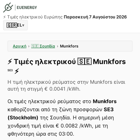
⚡️ Τιμές ηλεκτρικού Ευρώπης
Παρασκευή 7 Αυγούστου 2026
🇬🇷
EL
▾
Αρχική
›
🇸🇪
Σουηδία
›
Munkfors
⚡️
Τιμές ηλεκτρικού
🇸🇪
Munkfors
⚡️
SE3
Η τιμή ηλεκτρικού ρεύματος στην Munkfors είναι
αυτή τη στιγμή € 0.0041 /kWh.
Οι τιμές ηλεκτρικού ρεύματος στο
Munkfors
καθορίζονται από τη ζώνη προσφορών
SE3
(Stockholm)
της Σουηδία. Η σημερινή μέση
χονδρική τιμή είναι € 0.0082 /kWh, με τη
φθηνότερη ώρα στις 03:00.