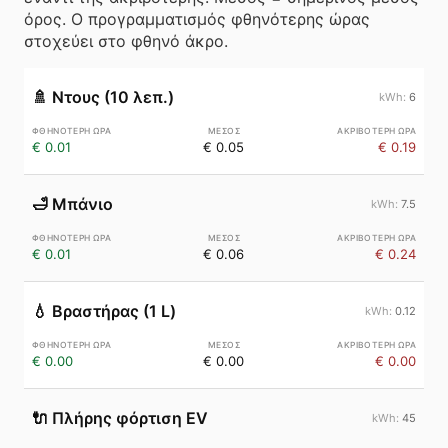
όρος. Ο προγραμματισμός φθηνότερης ώρας
στοχεύει στο φθηνό άκρο.
🚿
Ντους (10 λεπ.)
6
€ 0.01
€ 0.05
€ 0.19
🛁
Μπάνιο
7.5
€ 0.01
€ 0.06
€ 0.24
💧
Βραστήρας (1 L)
0.12
€ 0.00
€ 0.00
€ 0.00
🔌
Πλήρης φόρτιση EV
45