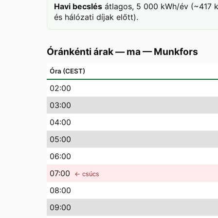
Havi becslés
átlagos, 5 000 kWh/év (~417 k
és hálózati díjak előtt).
Óránkénti árak — ma
—
Munkfors
Óra (CEST)
02
:00
03
:00
04
:00
05
:00
06
:00
07
:00
← csúcs
08
:00
09
:00