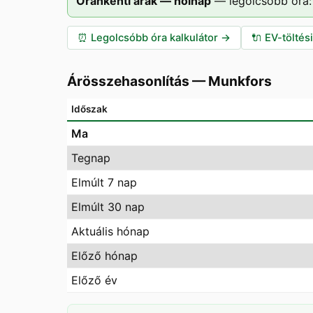
Óránkénti árak — holnap
—
legolcsóbb óra:
⏰
Legolcsóbb óra kalkulátor
→
🔌
EV-töltés
Árösszehasonlítás
—
Munkfors
Időszak
Ma
Tegnap
Elmúlt 7 nap
Elmúlt 30 nap
Aktuális hónap
Előző hónap
Előző év