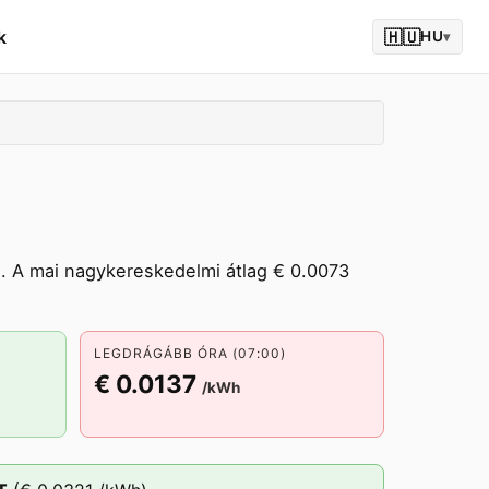
k
🇭🇺
HU
▾
. A mai nagykereskedelmi átlag € 0.0073
LEGDRÁGÁBB ÓRA (07:00)
€ 0.0137
/kWh