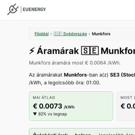
Főoldal
›
🇸🇪
Svédország
›
Munkfors
⚡️
Áramárak
🇸🇪
Munkfo
Munkfors áramára most € 0.0064 /kWh.
Az áramárakat
Munkfors
-ban a(z)
SE3 (Stoc
/kWh, a legolcsóbb óra: 01:00.
MAI ÁTLAG
MOST (
€ 0.0073
€ 0
/kWh
▼ 82% vs tegnap