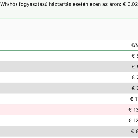
Wh/hó) fogyasztású háztartás esetén ezen az áron: € 3.02
€/
€ 
€ 
€ 
€ 
€ 1
€ 1
€ 1
€ 