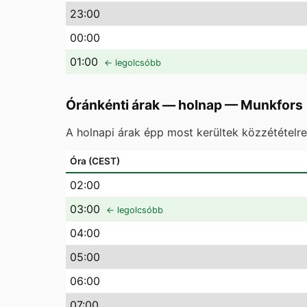
23
:00
00
:00
01
:00
← legolcsóbb
Óránkénti árak — holnap
—
Munkfors
A holnapi árak épp most kerültek közzétételr
Óra (CEST)
02
:00
03
:00
← legolcsóbb
04
:00
05
:00
06
:00
07
:00