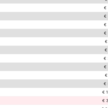
€ 
€ 
€ 
€ 
€
€
€ 
€ 
€
€ 
€ 1
€ 3