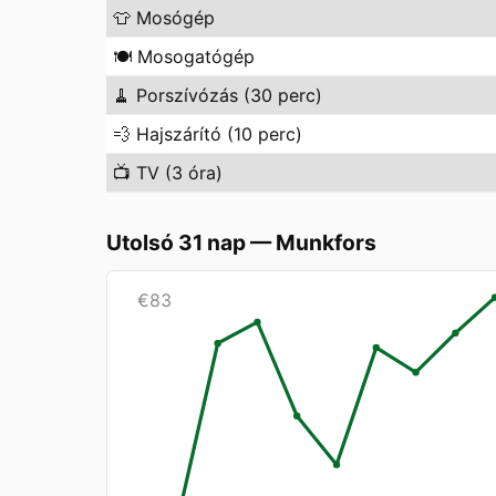
👕
Mosógép
🍽️
Mosogatógép
🧹
Porszívózás (30 perc)
💨
Hajszárító (10 perc)
📺
TV (3 óra)
Utolsó 31 nap
—
Munkfors
€
83