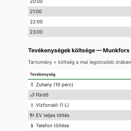
20
:00
21
:00
22
:00
23
:00
Tevékenységek költsége
—
Munkfors
Tartomány = költség a mai legolcsóbb órában 
Tevékenység
🚿
Zuhany (10 perc)
🛁
Fürdő
💧
Vízforraló (1 L)
🔌
EV teljes töltés
📱
Telefon töltése