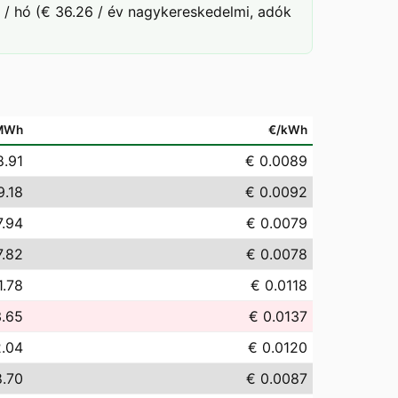
 / hó (€ 36.26 / év nagykereskedelmi, adók
MWh
€/kWh
8.91
€ 0.0089
9.18
€ 0.0092
7.94
€ 0.0079
7.82
€ 0.0078
1.78
€ 0.0118
3.65
€ 0.0137
2.04
€ 0.0120
8.70
€ 0.0087