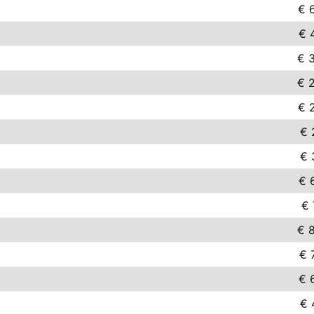
€ 
€ 
€ 
€ 
€ 
€ 
€ 
€ 
€ 
€ 
€ 
€ 
€ 