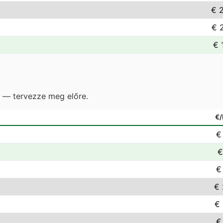
€ 
€ 
€ 
e — tervezze meg előre.
€
€
€
€
€ 
€ 
€