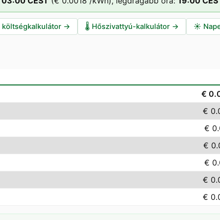
03
:00
CEST
(
€ 0.0018
/kWh),
legdrágább óra:
19
:00
CES
i költségkalkulátor
→
🌡️
Hőszivattyú-kalkulátor
→
☀️
Nape
€ 0.
€ 0.
€ 0
€ 0
€ 0
€ 0.
€ 0.