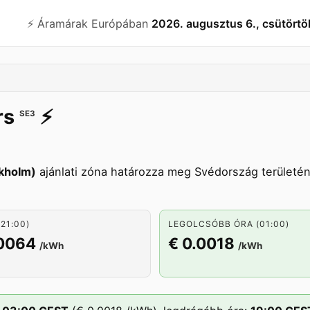
⚡️ Áramárak Európában
2026. augusztus 6., csütörtö
rs
⚡️
SE3
kholm)
ajánlati zóna határozza meg Svédország területén
21:00)
LEGOLCSÓBB ÓRA (01:00)
.0064
€ 0.0018
/kWh
/kWh