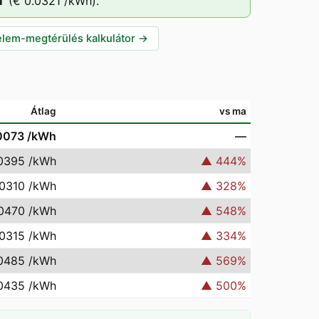
T
(
€ 0.0321
/kWh).
lem-megtérülés kalkulátor
→
Átlag
vs ma
0073
/kWh
—
0395
/kWh
▲
444
%
.0310
/kWh
▲
328
%
.0470
/kWh
▲
548
%
.0315
/kWh
▲
334
%
0485
/kWh
▲
569
%
0435
/kWh
▲
500
%