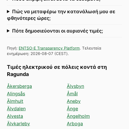
Πώς να μεταφέρω την κατανάλωσή μου σε
φθηνότερες ώρες;
Πότε δημοσιεύονται οι αυριανές τιμές;
Πηγή
:
ENTSO-E Transparency Platform
.
Τελευταία
ενημέρωση
:
2026-08-07
(
CEST
).
Τιμές ηλεκτρικού σε πόλεις κοντά στη
Ragunda
Åkersberga
Älvsbyn
Alingsås
Åmål
Älmhult
Aneby
Älvdalen
Ånge
Alvesta
Ängelholm
Älvkarleby
Arboga