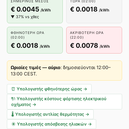
ΣΗΜΕΡΙΝΌΣ ΜΈΣΟΣ
ΤΏΡΑ (02:00)
€ 0.0045
€ 0.0018
/kWh
/kWh
▼ 37% vs χθες
ΦΘΗΝΌΤΕΡΗ ΏΡΑ
ΑΚΡΙΒΌΤΕΡΗ ΏΡΑ
(02:00)
(22:00)
€ 0.0018
€ 0.0078
/kWh
/kWh
Ωριαίες τιμές — αύριο
:
δημοσιεύονται 12:00–
13:00 CEST
.
⏰
Υπολογιστής φθηνότερης ώρας
→
🔌
Υπολογιστής κόστους φόρτισης ηλεκτρικού
οχήματος
→
🌡️
Υπολογιστής αντλίας θερμότητας
→
☀️
Υπολογιστής απόσβεσης ηλιακών
→