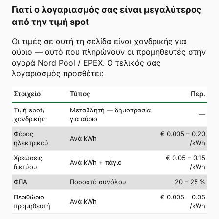
Γιατί ο λογαριασμός σας είναι μεγαλύτερος
από την τιμή spot
Οι τιμές σε αυτή τη σελίδα είναι χονδρικής για
αύριο — αυτό που πληρώνουν οι προμηθευτές στην
αγορά Nord Pool / EPEX. Ο τελικός σας
λογαριασμός προσθέτει:
Στοιχείο
Τύπος
Περ.
Τιμή spot/
Μεταβλητή — δημοπρασία
—
χονδρικής
για αύριο
Φόρος
€ 0.005 – 0.20
Ανά kWh
ηλεκτρικού
/kWh
Χρεώσεις
€ 0.05 – 0.15
Ανά kWh + πάγιο
δικτύου
/kWh
ΦΠΑ
Ποσοστό συνόλου
20 – 25 %
Περιθώριο
€ 0.005 – 0.05
Ανά kWh
προμηθευτή
/kWh