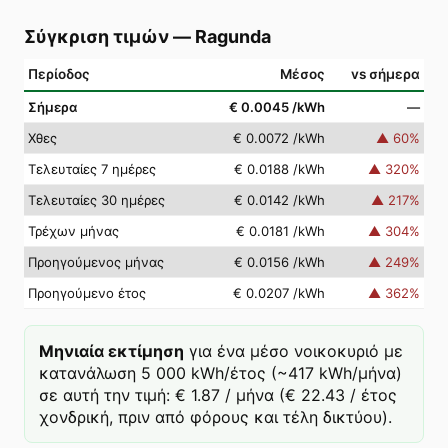
Σύγκριση τιμών
—
Ragunda
Περίοδος
Μέσος
vs σήμερα
Σήμερα
€ 0.0045
/kWh
—
Χθες
€ 0.0072
/kWh
▲
60
%
Τελευταίες 7 ημέρες
€ 0.0188
/kWh
▲
320
%
Τελευταίες 30 ημέρες
€ 0.0142
/kWh
▲
217
%
Τρέχων μήνας
€ 0.0181
/kWh
▲
304
%
Προηγούμενος μήνας
€ 0.0156
/kWh
▲
249
%
Προηγούμενο έτος
€ 0.0207
/kWh
▲
362
%
Μηνιαία εκτίμηση
για ένα μέσο νοικοκυριό με
κατανάλωση 5 000 kWh/έτος (~417 kWh/μήνα)
σε αυτή την τιμή: € 1.87 / μήνα (€ 22.43 / έτος
χονδρική, πριν από φόρους και τέλη δικτύου).