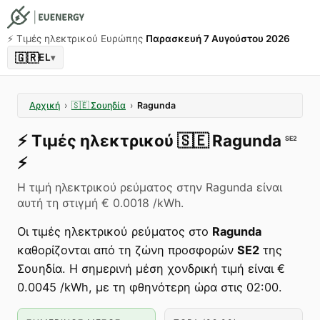
⚡️ Τιμές ηλεκτρικού Ευρώπης
Παρασκευή 7 Αυγούστου 2026
🇬🇷
EL
▾
Αρχική
›
🇸🇪
Σουηδία
›
Ragunda
⚡️
Τιμές ηλεκτρικού
🇸🇪
Ragunda
SE2
⚡️
Η τιμή ηλεκτρικού ρεύματος στην Ragunda είναι
αυτή τη στιγμή € 0.0018 /kWh.
Οι τιμές ηλεκτρικού ρεύματος στο
Ragunda
καθορίζονται από τη ζώνη προσφορών
SE2
της
Σουηδία. Η σημερινή μέση χονδρική τιμή είναι €
0.0045 /kWh, με τη φθηνότερη ώρα στις 02:00.