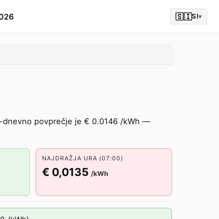
2026
🇸🇮
SI
▾
30-dnevno povprečje je € 0.0146 /kWh —
NAJDRAŽJA URA (07:00)
€ 0,0135
/kWh