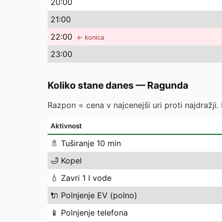
20
:00
21
:00
22
:00
← konica
23
:00
Koliko stane danes
—
Ragunda
Razpon = cena v najcenejši uri proti najdražji.
Aktivnost
🚿
Tuširanje 10 min
🛁
Kopel
💧
Zavri 1 l vode
🔌
Polnjenje EV (polno)
📱
Polnjenje telefona