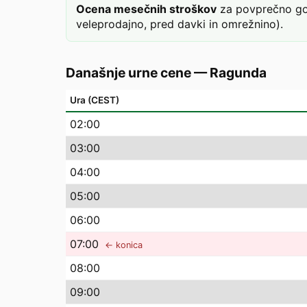
Ocena mesečnih stroškov
za povprečno gos
veleprodajno, pred davki in omrežnino).
Današnje urne cene
—
Ragunda
Ura (CEST)
02
:00
03
:00
04
:00
05
:00
06
:00
07
:00
← konica
08
:00
09
:00