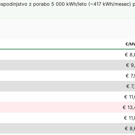
podinjstvo z porabo 5 000 kWh/leto (~417 kWh/mesec) pri 
€/M
€ 8,
€ 9
€ 7
€ 7
€ 11
€ 13,
€ 11
€ 8,