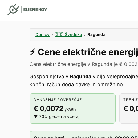
Domov
›
🇸🇪
Švedska
›
Ragunda
⚡️
Cene električne energi
Cena električne energije v Ragunda je € 0,00
Gospodinjstva v
Ragunda
vidijo veleprodajn
končni račun doda davke in omrežnino.
DANAŠNJE POVPREČJE
TRENUT
€ 0,0072
€ 0
/kWh
▼ 73% glede na včeraj