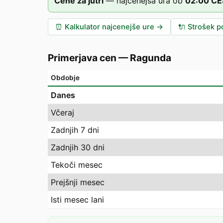
Cene za jutri
—
najcenejša ura ob
02
:00
CE
⏰
Kalkulator najcenejše ure
→
🔌
Strošek po
Primerjava cen
—
Ragunda
Obdobje
Danes
Včeraj
Zadnjih 7 dni
Zadnjih 30 dni
Tekoči mesec
Prejšnji mesec
Isti mesec lani