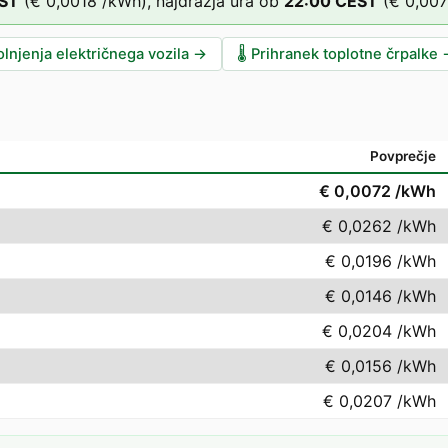
ST
(
€ 0,0018
/kWh),
najdražja ura ob
22
:00
CEST
(
€ 0,00
lnjenja električnega vozila
→
🌡️
Prihranek toplotne črpalke
Povprečje
€ 0,0072
/kWh
€ 0,0262
/kWh
€ 0,0196
/kWh
€ 0,0146
/kWh
€ 0,0204
/kWh
€ 0,0156
/kWh
€ 0,0207
/kWh