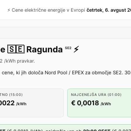
⚡️ Cene električne energije v Evropi
četrtek, 6. avgust 
je
🇸🇪
Ragunda
⚡️
SE2
22 /kWh pravkar.
e cene, ki jih določa Nord Pool / EPEX za območje SE2. 
NO (15:00)
NAJCENEJŠA URA (01:00)
,0022
€ 0,0018
/kWh
/kWh