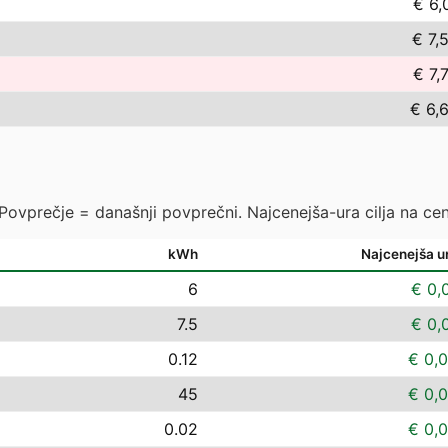
€ 6,
€ 7,
€ 7,
€ 6,
 Povprečje = današnji povprečni. Najcenejša-ura cilja na cen
kWh
Najcenejša u
6
€ 0,
7.5
€ 0,
0.12
€ 0,
45
€ 0,
0.02
€ 0,