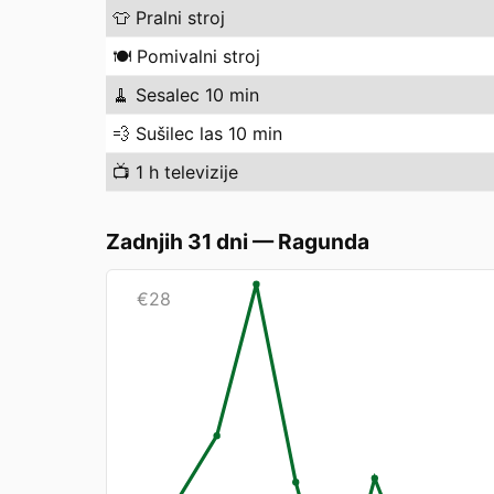
👕
Pralni stroj
🍽️
Pomivalni stroj
🧹
Sesalec 10 min
💨
Sušilec las 10 min
📺
1 h televizije
Zadnjih 31 dni
—
Ragunda
€
28