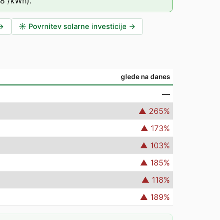
78
/kWh).
→
☀️
Povrnitev solarne investicije
→
glede na danes
—
▲
265
%
▲
173
%
▲
103
%
▲
185
%
▲
118
%
▲
189
%