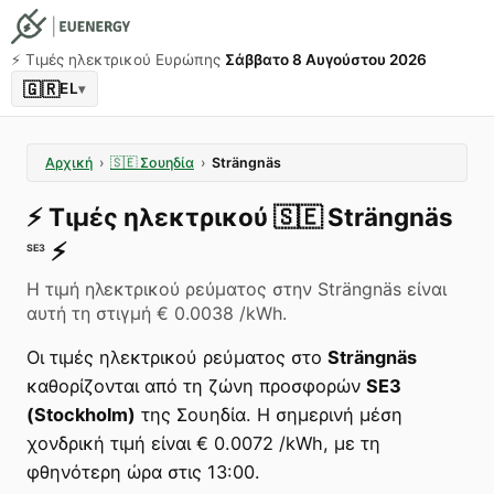
⚡️ Τιμές ηλεκτρικού Ευρώπης
Σάββατο 8 Αυγούστου 2026
🇬🇷
EL
▾
Αρχική
›
🇸🇪
Σουηδία
›
Strängnäs
⚡️
Τιμές ηλεκτρικού
🇸🇪
Strängnäs
⚡️
SE3
Η τιμή ηλεκτρικού ρεύματος στην Strängnäs είναι
αυτή τη στιγμή € 0.0038 /kWh.
Οι τιμές ηλεκτρικού ρεύματος στο
Strängnäs
καθορίζονται από τη ζώνη προσφορών
SE3
(Stockholm)
της Σουηδία. Η σημερινή μέση
χονδρική τιμή είναι € 0.0072 /kWh, με τη
φθηνότερη ώρα στις 13:00.