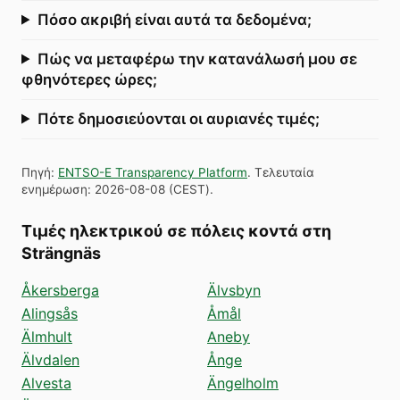
Πόσο ακριβή είναι αυτά τα δεδομένα;
Πώς να μεταφέρω την κατανάλωσή μου σε
φθηνότερες ώρες;
Πότε δημοσιεύονται οι αυριανές τιμές;
Πηγή
:
ENTSO-E Transparency Platform
.
Τελευταία
ενημέρωση
:
2026-08-08
(
CEST
).
Τιμές ηλεκτρικού σε πόλεις κοντά στη
Strängnäs
Åkersberga
Älvsbyn
Alingsås
Åmål
Älmhult
Aneby
Älvdalen
Ånge
Alvesta
Ängelholm