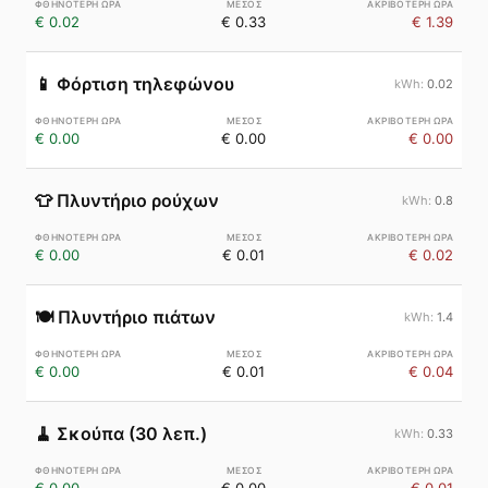
€ 0.02
€ 0.33
€ 1.39
📱
Φόρτιση τηλεφώνου
0.02
€ 0.00
€ 0.00
€ 0.00
👕
Πλυντήριο ρούχων
0.8
€ 0.00
€ 0.01
€ 0.02
🍽️
Πλυντήριο πιάτων
1.4
€ 0.00
€ 0.01
€ 0.04
🧹
Σκούπα (30 λεπ.)
0.33