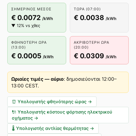
ΣΗΜΕΡΙΝΌΣ ΜΈΣΟΣ
ΤΏΡΑ (07:00)
€ 0.0072
€ 0.0038
/kWh
/kWh
▼ 12% vs χθες
ΦΘΗΝΌΤΕΡΗ ΏΡΑ
ΑΚΡΙΒΌΤΕΡΗ ΏΡΑ
(13:00)
(20:00)
€ 0.0005
€ 0.0309
/kWh
/kWh
Ωριαίες τιμές — αύριο
:
δημοσιεύονται 12:00–
13:00 CEST
.
⏰
Υπολογιστής φθηνότερης ώρας
→
🔌
Υπολογιστής κόστους φόρτισης ηλεκτρικού
οχήματος
→
🌡️
Υπολογιστής αντλίας θερμότητας
→