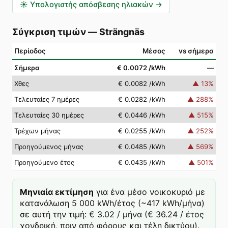
☀️
Υπολογιστής απόσβεσης ηλιακών
→
Σύγκριση τιμών
—
Strängnäs
Περίοδος
Μέσος
vs σήμερα
Σήμερα
€ 0.0072
/kWh
—
Χθες
€ 0.0082
/kWh
▲
13
%
Τελευταίες 7 ημέρες
€ 0.0282
/kWh
▲
288
%
Τελευταίες 30 ημέρες
€ 0.0446
/kWh
▲
515
%
Τρέχων μήνας
€ 0.0255
/kWh
▲
252
%
Προηγούμενος μήνας
€ 0.0485
/kWh
▲
569
%
Προηγούμενο έτος
€ 0.0435
/kWh
▲
501
%
Μηνιαία εκτίμηση
για ένα μέσο νοικοκυριό με
κατανάλωση 5 000 kWh/έτος (~417 kWh/μήνα)
σε αυτή την τιμή: € 3.02 / μήνα (€ 36.24 / έτος
χονδρική, πριν από φόρους και τέλη δικτύου).