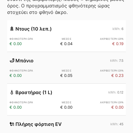
όρος. Ο προγραμματισμός φθηνότερης ώρας
στοχεύει στο φθηνό άκρο.
🚿
Ντους (10 λεπ.)
6
€ 0.00
€ 0.04
€ 0.19
🛁
Μπάνιο
7.5
€ 0.00
€ 0.05
€ 0.23
💧
Βραστήρας (1 L)
0.12
€ 0.00
€ 0.00
€ 0.00
🔌
Πλήρης φόρτιση EV
45