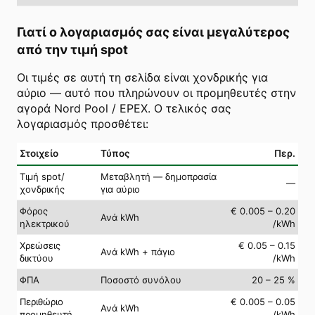
Γιατί ο λογαριασμός σας είναι μεγαλύτερος
από την τιμή spot
Οι τιμές σε αυτή τη σελίδα είναι χονδρικής για
αύριο — αυτό που πληρώνουν οι προμηθευτές στην
αγορά Nord Pool / EPEX. Ο τελικός σας
λογαριασμός προσθέτει:
Στοιχείο
Τύπος
Περ.
Τιμή spot/
Μεταβλητή — δημοπρασία
—
χονδρικής
για αύριο
Φόρος
€ 0.005 – 0.20
Ανά kWh
ηλεκτρικού
/kWh
Χρεώσεις
€ 0.05 – 0.15
Ανά kWh + πάγιο
δικτύου
/kWh
ΦΠΑ
Ποσοστό συνόλου
20 – 25 %
Περιθώριο
€ 0.005 – 0.05
Ανά kWh
προμηθευτή
/kWh