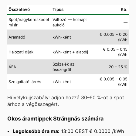
Összetevő
Típus
Kb.
Spot/nagykereskedel
Változó — holnapi
—
mi ár
aukció
€ 0.005 – 0.20
Áramadó
kWh-ként
/kWh
€ 0.05 – 0.15
Hálózati díjak
kWh-ként + alapdíj
/kWh
Százalék az
ÁFA
20 – 25 %
összegről
€ 0.005 – 0.05
Szolgáltatói árrés
kWh-ként
/kWh
Hüvelykujjszabály: adjon hozzá 30–60 %-ot a spot
árhoz a végösszegért.
Okos áramtippek Strängnäs számára
Legolcsóbb óra ma:
13:00 CEST € 0.0000 /kWh