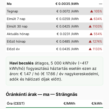
Ma
€ 0.0035
/kWh
—
Tegnap
€ 0.0072
/kWh
▲
105
%
Elmúlt 7 nap
€ 0.0259
/kWh
▲
634
%
Elmúlt 30 nap
€ 0.0425
/kWh
▲
1103
%
Aktuális hónap
€ 0.0231
/kWh
▲
554
%
Előző hónap
€ 0.0485
/kWh
▲
1274
%
Előző év
€ 0.0435
/kWh
▲
1133
%
Havi becslés
átlagos, 5 000 kWh/év (~417
kWh/hó) fogyasztású háztartás esetén ezen az
áron: € 1.47 / hó (€ 17.66 / év nagykereskedelmi,
adók és hálózati díjak előtt).
Óránkénti árak — ma
—
Strängnäs
Óra (CEST)
€/MWh
€/kWh