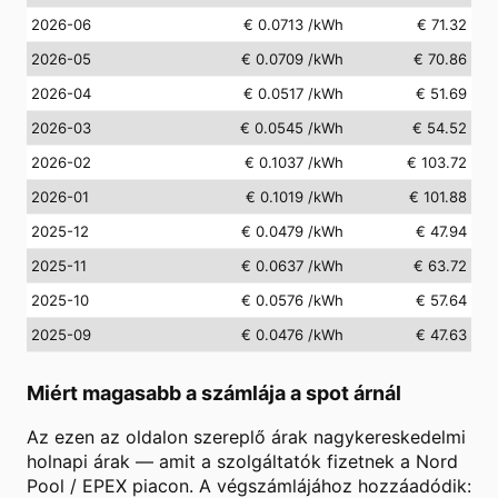
2026-06
€ 0.0713
/kWh
€ 71.32
2026-05
€ 0.0709
/kWh
€ 70.86
2026-04
€ 0.0517
/kWh
€ 51.69
2026-03
€ 0.0545
/kWh
€ 54.52
2026-02
€ 0.1037
/kWh
€ 103.72
2026-01
€ 0.1019
/kWh
€ 101.88
2025-12
€ 0.0479
/kWh
€ 47.94
2025-11
€ 0.0637
/kWh
€ 63.72
2025-10
€ 0.0576
/kWh
€ 57.64
2025-09
€ 0.0476
/kWh
€ 47.63
Miért magasabb a számlája a spot árnál
Az ezen az oldalon szereplő árak nagykereskedelmi
holnapi árak — amit a szolgáltatók fizetnek a Nord
Pool / EPEX piacon. A végszámlájához hozzáadódik: