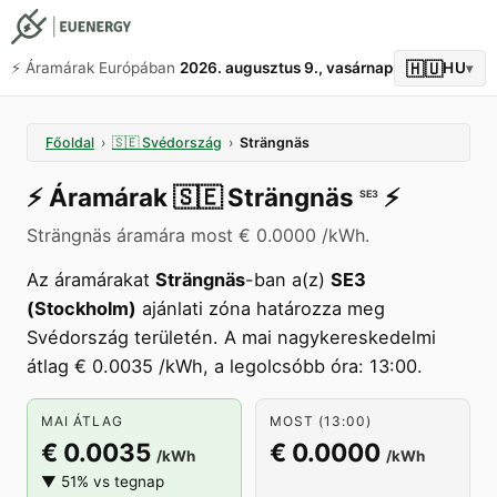
🇭🇺
⚡️ Áramárak Európában
2026. augusztus 9., vasárnap
HU
▾
Főoldal
›
🇸🇪
Svédország
›
Strängnäs
⚡️
Áramárak
🇸🇪
Strängnäs
⚡️
SE3
Strängnäs áramára most € 0.0000 /kWh.
Az áramárakat
Strängnäs
-ban a(z)
SE3
(Stockholm)
ajánlati zóna határozza meg
Svédország területén. A mai nagykereskedelmi
átlag € 0.0035 /kWh, a legolcsóbb óra: 13:00.
MAI ÁTLAG
MOST (13:00)
€ 0.0035
€ 0.0000
/kWh
/kWh
▼ 51% vs tegnap