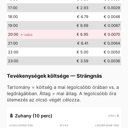
17
:00
€ 2.93
€ 0.0029
18
:00
€ 4.79
€ 0.0048
19
:00
€ 6.69
€ 0.0067
20
:00
€ 6.95
€ 0.0070
← csúcs
21
:00
€ 6.41
€ 0.0064
22
:00
€ 5.00
€ 0.0050
23
:00
€ 3.59
€ 0.0036
Tevékenységek költsége
—
Strängnäs
Tartomány = költség a mai legolcsóbb órában vs. a
legdrágábban. Átlag = mai átlag. A legolcsóbb óra
ütemezés az olcsó végét célozza.
🚿
Zuhany (10 perc)
6