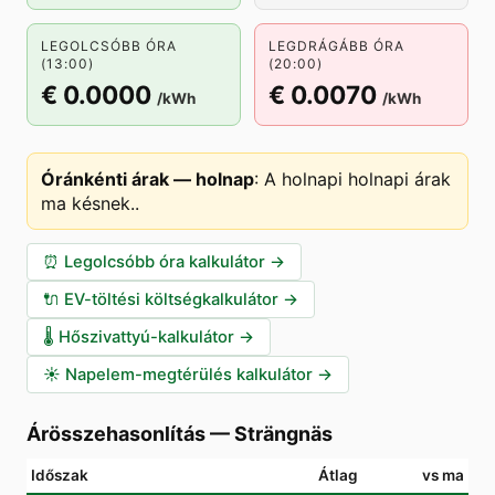
LEGOLCSÓBB ÓRA
LEGDRÁGÁBB ÓRA
(13:00)
(20:00)
€ 0.0000
€ 0.0070
/kWh
/kWh
Óránkénti árak — holnap
:
A holnapi holnapi árak
ma késnek.
.
⏰
Legolcsóbb óra kalkulátor
→
🔌
EV-töltési költségkalkulátor
→
🌡️
Hőszivattyú-kalkulátor
→
☀️
Napelem-megtérülés kalkulátor
→
Árösszehasonlítás
—
Strängnäs
Időszak
Átlag
vs ma