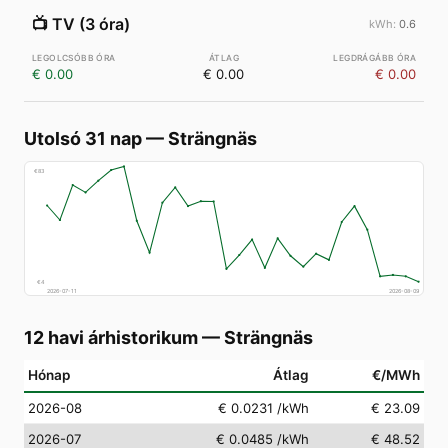
📺
TV (3 óra)
0.6
€ 0.00
€ 0.00
€ 0.00
Utolsó 31 nap
—
Strängnäs
€
83
€
4
2026-07-11
2026-08-09
12 havi árhistorikum
—
Strängnäs
Hónap
Átlag
€/MWh
2026-08
€ 0.0231
/kWh
€ 23.09
2026-07
€ 0.0485
/kWh
€ 48.52