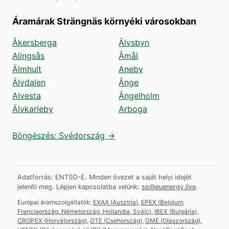
Áramárak Strängnäs környéki városokban
Åkersberga
Älvsbyn
Alingsås
Åmål
Älmhult
Aneby
Älvdalen
Ånge
Alvesta
Ängelholm
Älvkarleby
Arboga
Böngészés: Svédország →
Adatforrás: ENTSO-E. Minden övezet a saját helyi idejét
jeleníti meg.
Lépjen kapcsolatba velünk:
sp@euenergy.live
.
Európai áramszolgáltatók:
EXAA
(
Ausztria
)
,
EPEX
(
Belgium,
Franciaország, Németország, Hollandia, Svájc
)
,
IBEX
(
Bulgária
)
,
CROPEX
(
Horvátország
)
,
OTE
(
Csehország
)
,
GME
(
Olaszország
)
,