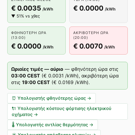
€ 0.0035
€ 0.0000
/kWh
/kWh
▼ 51% vs χθες
ΦΘΗΝΌΤΕΡΗ ΏΡΑ
ΑΚΡΙΒΌΤΕΡΗ ΏΡΑ
(13:00)
(20:00)
€ 0.0000
€ 0.0070
/kWh
/kWh
Ωριαίες τιμές — αύριο
—
φθηνότερη ώρα στις
03
:00
CEST
(
€ 0.0031
/kWh),
ακριβότερη ώρα
στις
19
:00
CEST
(
€ 0.0169
/kWh).
⏰
Υπολογιστής φθηνότερης ώρας
→
🔌
Υπολογιστής κόστους φόρτισης ηλεκτρικού
οχήματος
→
🌡️
Υπολογιστής αντλίας θερμότητας
→