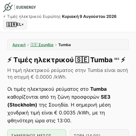
⚡️ Τιμές ηλεκτρικού Ευρώπης
Κυριακή 9 Αυγούστου 2026
🇬🇷
EL
▾
Αρχική
›
🇸🇪
Σουηδία
›
Tumba
⚡️
Τιμές ηλεκτρικού
🇸🇪
Tumba
⚡️
SE3
Η τιμή ηλεκτρικού ρεύματος στην Tumba είναι αυτή
τη στιγμή € 0.0000 /kWh.
Οι τιμές ηλεκτρικού ρεύματος στο
Tumba
καθορίζονται από τη ζώνη προσφορών
SE3
(Stockholm)
της Σουηδία. Η σημερινή μέση
χονδρική τιμή είναι € 0.0035 /kWh, με τη
φθηνότερη ώρα στις 13:00.
ΣΗΜΕΡΙΝΌΣ ΜΈΣΟΣ
ΤΏΡΑ (14:00)