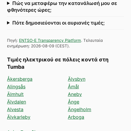
Πώς να μεταφέρω την κατανάλωσή μου σε
φθηνότερες ώρες;
Πότε δημοσιεύονται οι αυριανές τιμές;
Πηγή
:
ENTSO-E Transparency Platform
.
Τελευταία
ενημέρωση
:
2026-08-09
(
CEST
).
Τιμές ηλεκτρικού σε πόλεις κοντά στη
Tumba
Åkersberga
Älvsbyn
Alingsås
Åmål
Älmhult
Aneby
Älvdalen
Ånge
Alvesta
Ängelholm
Älvkarleby
Arboga