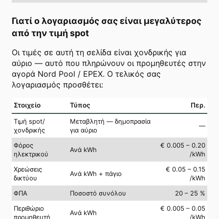
Γιατί ο λογαριασμός σας είναι μεγαλύτερος
από την τιμή spot
Οι τιμές σε αυτή τη σελίδα είναι χονδρικής για
αύριο — αυτό που πληρώνουν οι προμηθευτές στην
αγορά Nord Pool / EPEX. Ο τελικός σας
λογαριασμός προσθέτει:
Στοιχείο
Τύπος
Περ.
Τιμή spot/
Μεταβλητή — δημοπρασία
—
χονδρικής
για αύριο
Φόρος
€ 0.005 – 0.20
Ανά kWh
ηλεκτρικού
/kWh
Χρεώσεις
€ 0.05 – 0.15
Ανά kWh + πάγιο
δικτύου
/kWh
ΦΠΑ
Ποσοστό συνόλου
20 – 25 %
Περιθώριο
€ 0.005 – 0.05
Ανά kWh
προμηθευτή
/kWh