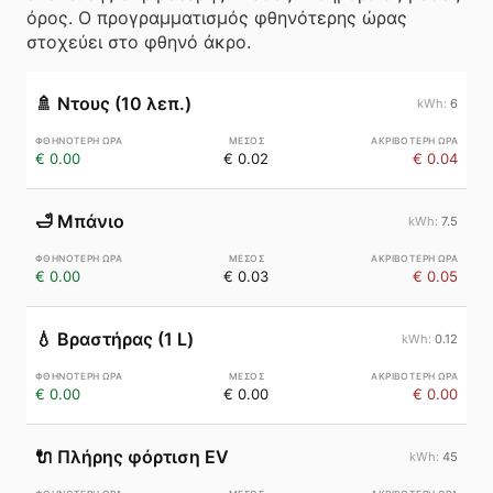
όρος. Ο προγραμματισμός φθηνότερης ώρας
στοχεύει στο φθηνό άκρο.
🚿
Ντους (10 λεπ.)
6
€ 0.00
€ 0.02
€ 0.04
🛁
Μπάνιο
7.5
€ 0.00
€ 0.03
€ 0.05
💧
Βραστήρας (1 L)
0.12
€ 0.00
€ 0.00
€ 0.00
🔌
Πλήρης φόρτιση EV
45