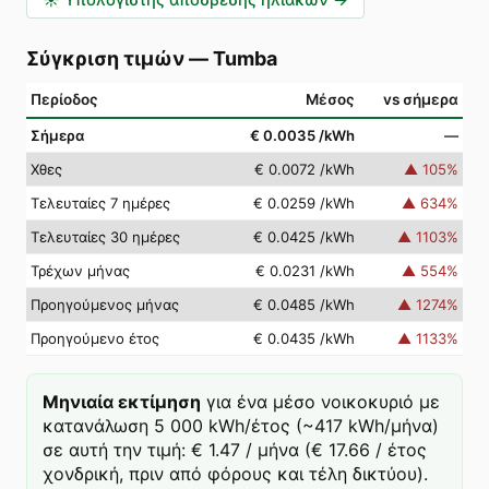
☀️
Υπολογιστής απόσβεσης ηλιακών
→
Σύγκριση τιμών
—
Tumba
Περίοδος
Μέσος
vs σήμερα
Σήμερα
€ 0.0035
/kWh
—
Χθες
€ 0.0072
/kWh
▲
105
%
Τελευταίες 7 ημέρες
€ 0.0259
/kWh
▲
634
%
Τελευταίες 30 ημέρες
€ 0.0425
/kWh
▲
1103
%
Τρέχων μήνας
€ 0.0231
/kWh
▲
554
%
Προηγούμενος μήνας
€ 0.0485
/kWh
▲
1274
%
Προηγούμενο έτος
€ 0.0435
/kWh
▲
1133
%
Μηνιαία εκτίμηση
για ένα μέσο νοικοκυριό με
κατανάλωση 5 000 kWh/έτος (~417 kWh/μήνα)
σε αυτή την τιμή: € 1.47 / μήνα (€ 17.66 / έτος
χονδρική, πριν από φόρους και τέλη δικτύου).