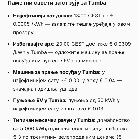
Паметни савети за струју за Tumba
Најјефтинији сат данас:
13:00 CEST по €
0.0005 /kWh — закажите тешке уређаје у овом
прозору.
Избегавајте врх:
20:00 CEST достиже € 0.0309
/kWh у Tumba — одложите машину за прање
посуђа или пуњење EV ако можете.
Машина за прање посуђа у Tumba:
у
најјефтинијем сату ~€ 0.00; у врху € 0.04 —
значајна годишња уштеда.
Пуњење EV у Tumba:
пуњење од 50 kWh у
најјефтинијем сату кошта око € 0.03.
Типичан месечни рачун у Tumba:
домаћинство
са 5 000 kWh/годишње овог месеца плаћа око
€ 3 по тренутним велепродајним ценама (€