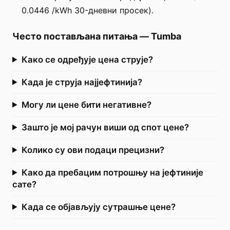
0.0446 /kWh 30-дневни просек).
Често постављана питања
—
Tumba
Како се одређује цена струје?
Када је струја најјефтинија?
Могу ли цене бити негативне?
Зашто је мој рачун виши од спот цене?
Колико су ови подаци прецизни?
Како да пребацим потрошњу на јефтиније
сате?
Када се објављују сутрашње цене?