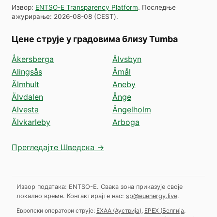
Извор
:
ENTSO-E Transparency Platform
.
Последње
ажурирање
:
2026-08-08
(
CEST
).
Цене струје у градовима близу Tumba
Åkersberga
Älvsbyn
Alingsås
Åmål
Älmhult
Aneby
Älvdalen
Ånge
Alvesta
Ängelholm
Älvkarleby
Arboga
Прегледајте Шведска →
Извор података: ENTSO-E. Свака зона приказује своје
локално време.
Контактирајте нас:
sp@euenergy.live
.
Европски оператори струје:
EXAA
(
Аустрија
)
,
EPEX
(
Белгија,