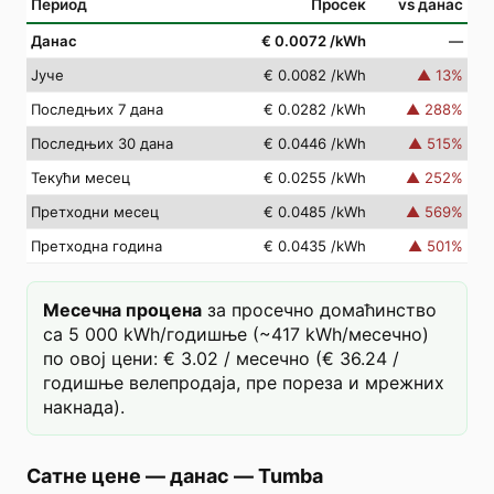
Период
Просек
vs данас
Данас
€ 0.0072
/kWh
—
Јуче
€ 0.0082
/kWh
▲
13
%
Последњих 7 дана
€ 0.0282
/kWh
▲
288
%
Последњих 30 дана
€ 0.0446
/kWh
▲
515
%
Текући месец
€ 0.0255
/kWh
▲
252
%
Претходни месец
€ 0.0485
/kWh
▲
569
%
Претходна година
€ 0.0435
/kWh
▲
501
%
Месечна процена
за просечно домаћинство
са 5 000 kWh/годишње (~417 kWh/месечно)
по овој цени: € 3.02 / месечно (€ 36.24 /
годишње велепродаја, пре пореза и мрежних
накнада).
Сатне цене — данас
—
Tumba