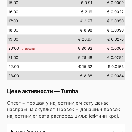
15
:00
€ 0.91
€ 0.0009
16
:00
€ 2.19
€ 0.0022
17
:00
€ 4.97
€ 0.0050
18
:00
€ 8.98
€ 0.0090
19
:00
€ 26.97
€ 0.0270
20
:00
€ 30.92
€ 0.0309
← вршни
21
:00
€ 29.48
€ 0.0295
22
:00
€ 15.32
€ 0.0153
23
:00
€ 8.38
€ 0.0084
Цене активности
—
Tumba
Опсег = трошак у најјефтинијем сату данас
наспрам најскупљег. Просек = данашњи просек.
најјефтинијег сата распоред циља јефтини крај.