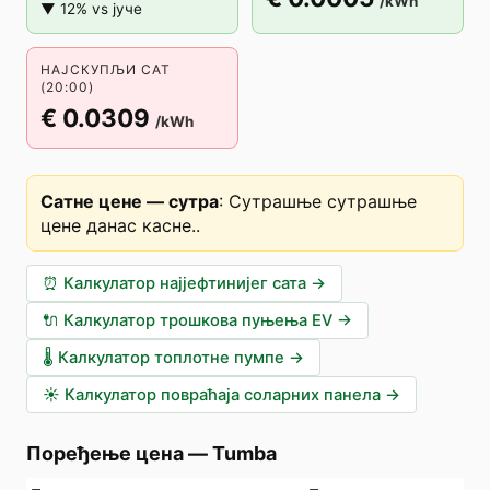
/kWh
▼ 12% vs јуче
НАЈСКУПЉИ САТ
(20:00)
€ 0.0309
/kWh
Сатне цене — сутра
:
Сутрашње сутрашње
цене данас касне.
.
⏰
Калкулатор најјефтинијег сата
→
🔌
Калкулатор трошкова пуњења EV
→
🌡️
Калкулатор топлотне пумпе
→
☀️
Калкулатор повраћаја соларних панела
→
Поређење цена
—
Tumba