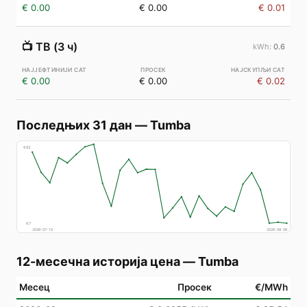
€ 0.00
€ 0.00
€ 0.01
📺
ТВ (3 ч)
0.6
€ 0.00
€ 0.00
€ 0.02
Последњих 31 дан
—
Tumba
€
83
€
7
2026-07-10
2026-08-08
12-месечна историја цена
—
Tumba
Месец
Просек
€/MWh