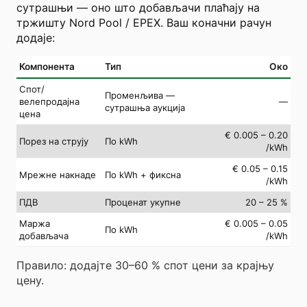
сутрашњи — оно што добављачи плаћају на
тржишту Nord Pool / EPEX. Ваш коначни рачун
додаје:
Компонента
Тип
Око
Спот/
Променљива —
велепродајна
—
сутрашња аукција
цена
€ 0.005 – 0.20
Порез на струју
По kWh
/kWh
€ 0.05 – 0.15
Мрежне накнаде
По kWh + фиксна
/kWh
ПДВ
Проценат укупне
20 – 25 %
Маржа
€ 0.005 – 0.05
По kWh
добављача
/kWh
Правило: додајте 30–60 % спот цени за крајњу
цену.