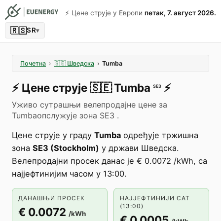
⚡️ Цене струје у Европи
петак, 7. август 2026.
🇷🇸
SR
▾
Почетна
›
🇸🇪
Шведска
›
Tumba
⚡️
Цене струје
🇸🇪
Tumba
⚡️
SE3
Уживо сутрашњи велепродајне цене за
Tumbaопслужује зона SE3 .
Цене струје у граду
Tumba
одређује тржишна
зона
SE3 (Stockholm)
у држави Шведска.
Велепродајни просек данас је € 0.0072 /kWh, са
најјефтинијим часом у 13:00.
ДАНАШЊИ ПРОСЕК
НАЈЈЕФТИНИЈИ САТ
(13:00)
€ 0.0072
/kWh
€ 0.0005