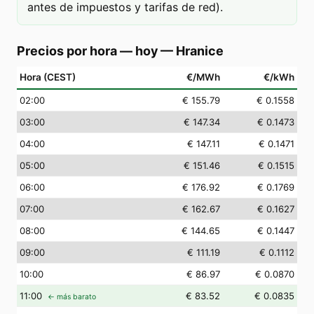
antes de impuestos y tarifas de red).
Precios por hora — hoy
—
Hranice
Hora (CEST)
€/MWh
€/kWh
02
:00
€ 155.79
€ 0.1558
03
:00
€ 147.34
€ 0.1473
04
:00
€ 147.11
€ 0.1471
05
:00
€ 151.46
€ 0.1515
06
:00
€ 176.92
€ 0.1769
07
:00
€ 162.67
€ 0.1627
08
:00
€ 144.65
€ 0.1447
09
:00
€ 111.19
€ 0.1112
10
:00
€ 86.97
€ 0.0870
11
:00
€ 83.52
€ 0.0835
← más barato