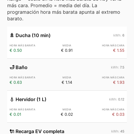
más cara. Promedio = media del día. La
programación hora más barata apunta al extremo
barato.
🚿
Ducha (10 min)
6
€ 0.50
€ 0.91
€ 1.55
🛁
Baño
7.5
€ 0.63
€ 1.14
€ 1.93
💧
Hervidor (1 L)
0.12
€ 0.01
€ 0.02
€ 0.03
🔌
Recarga EV completa
45