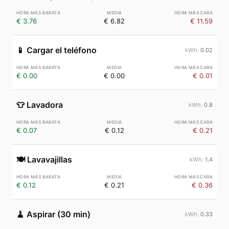
€ 3.76
€ 6.82
€ 11.59
📱
Cargar el teléfono
0.02
€ 0.00
€ 0.00
€ 0.01
👕
Lavadora
0.8
€ 0.07
€ 0.12
€ 0.21
🍽️
Lavavajillas
1.4
€ 0.12
€ 0.21
€ 0.36
🧹
Aspirar (30 min)
0.33