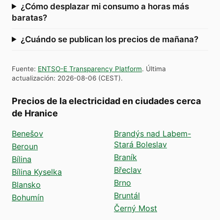
¿Cómo desplazar mi consumo a horas más
baratas?
¿Cuándo se publican los precios de mañana?
Fuente
:
ENTSO-E Transparency Platform
.
Última
actualización
:
2026-08-06
(
CEST
).
Precios de la electricidad en ciudades cerca
de Hranice
Benešov
Brandýs nad Labem-
Stará Boleslav
Beroun
Braník
Bílina
Břeclav
Bílina Kyselka
Brno
Blansko
Bruntál
Bohumín
Černý Most