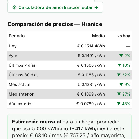
☀️
Calculadora de amortización solar
→
Comparación de precios
—
Hranice
Período
Media
vs hoy
Hoy
€ 0.1514
/kWh
—
Ayer
€ 0.1491
/kWh
▼
2
%
Últimos 7 días
€ 0.1360
/kWh
▼
10
%
Últimos 30 días
€ 0.1183
/kWh
▼
22
%
Mes actual
€ 0.1381
/kWh
▼
9
%
Mes anterior
€ 0.1099
/kWh
▼
27
%
Año anterior
€ 0.0780
/kWh
▼
48
%
Estimación mensual
para un hogar promedio
que usa 5 000 kWh/año (~417 kWh/mes) a este
precio: € 63.10 / mes (€ 757.25 / año mayorista,