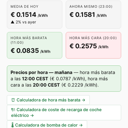
MEDIA DE HOY
AHORA MISMO (23:00)
€ 0.1514
€ 0.1581
/kWh
/kWh
▲ 2% vs ayer
HORA MÁS BARATA
HORA MÁS CARA (20:00)
(11:00)
€ 0.2575
/kWh
€ 0.0835
/kWh
Precios por hora — mañana
—
hora más barata
a las
12
:00
CEST
(
€ 0.0787
/kWh),
hora más
cara a las
20
:00
CEST
(
€ 0.2229
/kWh).
⏰
Calculadora de hora más barata
→
🔌
Calculadora de coste de recarga de coche
eléctrico
→
🌡️
Calculadora de bomba de calor
→