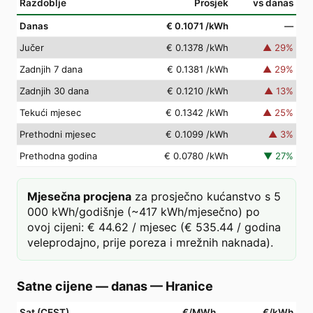
Razdoblje
Prosjek
vs danas
Danas
€ 0.1071
/kWh
—
Jučer
€ 0.1378
/kWh
▲
29
%
Zadnjih 7 dana
€ 0.1381
/kWh
▲
29
%
Zadnjih 30 dana
€ 0.1210
/kWh
▲
13
%
Tekući mjesec
€ 0.1342
/kWh
▲
25
%
Prethodni mjesec
€ 0.1099
/kWh
▲
3
%
Prethodna godina
€ 0.0780
/kWh
▼
27
%
Mjesečna procjena
za prosječno kućanstvo s 5
000 kWh/godišnje (~417 kWh/mjesečno) po
ovoj cijeni: € 44.62 / mjesec (€ 535.44 / godina
veleprodajno, prije poreza i mrežnih naknada).
Satne cijene — danas
—
Hranice
Sat (CEST)
€/MWh
€/kWh