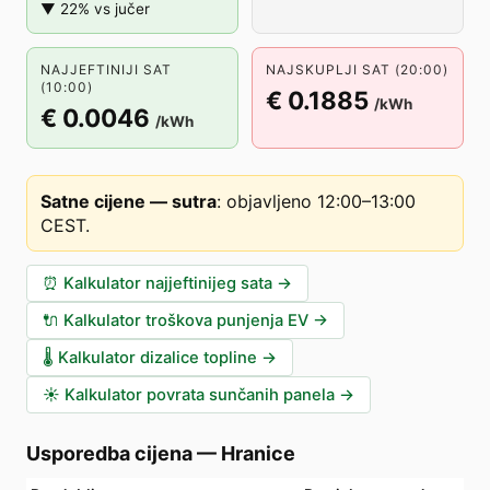
▼ 22% vs jučer
NAJJEFTINIJI SAT
NAJSKUPLJI SAT (20:00)
(10:00)
€ 0.1885
/kWh
€ 0.0046
/kWh
Satne cijene — sutra
:
objavljeno 12:00–13:00
CEST
.
⏰
Kalkulator najjeftinijeg sata
→
🔌
Kalkulator troškova punjenja EV
→
🌡️
Kalkulator dizalice topline
→
☀️
Kalkulator povrata sunčanih panela
→
Usporedba cijena
—
Hranice