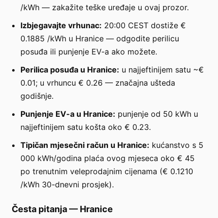
/kWh — zakažite teške uređaje u ovaj prozor.
Izbjegavajte vrhunac:
20:00 CEST dostiže €
0.1885 /kWh u Hranice — odgodite perilicu
posuđa ili punjenje EV-a ako možete.
Perilica posuđa u Hranice:
u najjeftinijem satu ~€
0.01; u vrhuncu € 0.26 — značajna ušteda
godišnje.
Punjenje EV-a u Hranice:
punjenje od 50 kWh u
najjeftinijem satu košta oko € 0.23.
Tipičan mjesečni račun u Hranice:
kućanstvo s 5
000 kWh/godina plaća ovog mjeseca oko € 45
po trenutnim veleprodajnim cijenama (€ 0.1210
/kWh 30-dnevni prosjek).
Česta pitanja
—
Hranice