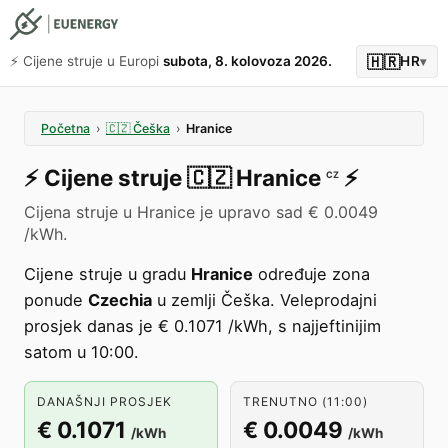
🇭🇷
⚡️ Cijene struje u Europi
subota, 8. kolovoza 2026.
HR
▾
Početna
›
🇨🇿
Češka
›
Hranice
⚡️
Cijene struje
🇨🇿
Hranice
⚡️
CZ
Cijena struje u Hranice je upravo sad € 0.0049
/kWh.
Cijene struje u gradu
Hranice
određuje zona
ponude
Czechia
u zemlji Češka. Veleprodajni
prosjek danas je € 0.1071 /kWh, s najjeftinijim
satom u 10:00.
DANAŠNJI PROSJEK
TRENUTNO (11:00)
€ 0.1071
€ 0.0049
/kWh
/kWh