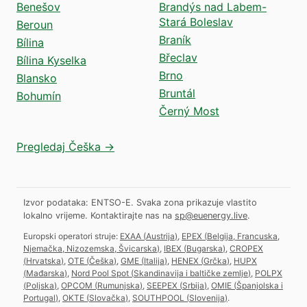
Benešov
Brandýs nad Labem-
Stará Boleslav
Beroun
Braník
Bílina
Břeclav
Bílina Kyselka
Brno
Blansko
Bruntál
Bohumín
Černý Most
Pregledaj Češka →
Izvor podataka: ENTSO-E. Svaka zona prikazuje vlastito
lokalno vrijeme.
Kontaktirajte nas na
sp@euenergy.live
.
Europski operatori struje:
EXAA
(
Austrija
)
,
EPEX
(
Belgija, Francuska,
Njemačka, Nizozemska, Švicarska
)
,
IBEX
(
Bugarska
)
,
CROPEX
(
Hrvatska
)
,
OTE
(
Češka
)
,
GME
(
Italija
)
,
HENEX
(
Grčka
)
,
HUPX
(
Mađarska
)
,
Nord Pool Spot
(
Skandinavija i baltičke zemlje
)
,
POLPX
(
Poljska
)
,
OPCOM
(
Rumunjska
)
,
SEEPEX
(
Srbija
)
,
OMIE
(
Španjolska i
Portugal
)
,
OKTE
(
Slovačka
)
,
SOUTHPOOL
(
Slovenija
)
.