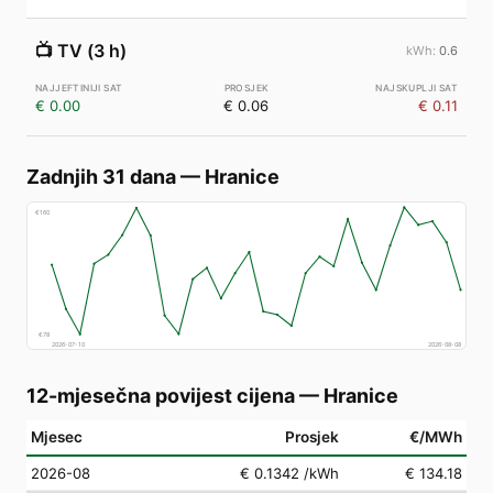
📺
TV (3 h)
0.6
€ 0.00
€ 0.06
€ 0.11
Zadnjih 31 dana
—
Hranice
€
160
€
78
2026-07-10
2026-08-08
12-mjesečna povijest cijena
—
Hranice
Mjesec
Prosjek
€/MWh
2026-08
€ 0.1342
/kWh
€ 134.18