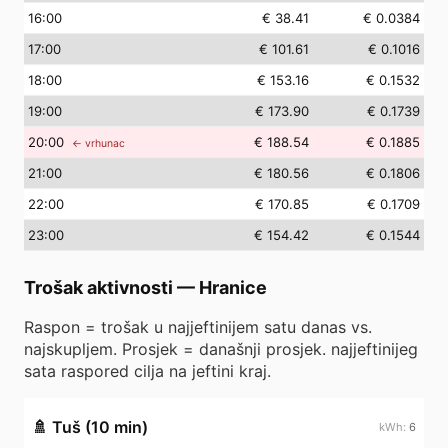
16
:00
€ 38.41
€ 0.0384
17
:00
€ 101.61
€ 0.1016
18
:00
€ 153.16
€ 0.1532
19
:00
€ 173.90
€ 0.1739
20
:00
€ 188.54
€ 0.1885
← vrhunac
21
:00
€ 180.56
€ 0.1806
22
:00
€ 170.85
€ 0.1709
23
:00
€ 154.42
€ 0.1544
Trošak aktivnosti
—
Hranice
Raspon = trošak u najjeftinijem satu danas vs.
najskupljem. Prosjek = današnji prosjek. najjeftinijeg
sata raspored cilja na jeftini kraj.
🚿
Tuš (10 min)
6