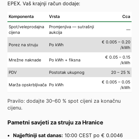
EPEX. Vaš krajnji račun dodaje:
Komponenta
Vrsta
Cca
Spot/veleprodajna
Promjenjiva — sutrašnji
—
cijena
aukcija
€ 0.005 – 0.20
Porez na struju
Po kWh
/kWh
€ 0.05 – 0.15
Mrežne naknade
Po kWh + fiksna
/kWh
PDV
Postotak ukupnog
20 – 25 %
€ 0.005 – 0.05
Marža opskrbljivača
Po kWh
/kWh
Pravilo: dodajte 30–60 % spot cijeni za konačnu
cijenu.
Pametni savjeti za struju za Hranice
Najjeftiniji sat danas:
10:00 CEST po € 0.0046