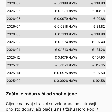
2026-07
€ 0.1099
/kWh
€ 109.93
2026-06
€ 0.1081
/kWh
€ 108.11
2026-05
€ 0.0979
/kWh
€ 97.88
2026-04
€ 0.0818
/kWh
€ 81.82
2026-03
€ 0.1100
/kWh
€ 109.96
2026-02
€ 0.1074
/kWh
€ 107.40
2026-01
€ 0.1313
/kWh
€ 131.26
2025-12
€ 0.1079
/kWh
€ 107.90
2025-11
€ 0.1121
/kWh
€ 112.15
2025-10
€ 0.0975
/kWh
€ 97.50
2025-09
€ 0.0926
/kWh
€ 92.58
Zašto je račun viši od spot cijene
Cijene na ovoj stranici su veleprodajne sutrašnji —
ono što dobavljači plaćaju na tržištu Nord Pool /