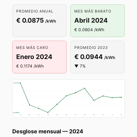
PROMEDIO ANUAL
MES MÁS BARATO
€ 0.0875
Abril 2024
/kWh
€ 0.0604 /kWh
MES MÁS CARO
PROMEDIO 2023
Enero 2024
€ 0.0944
/kWh
€ 0.1174 /kWh
▼ 7%
€ 0.1174
€ 0.0604
01
02
03
04
05
06
07
08
09
10
11
12
Desglose mensual — 2024