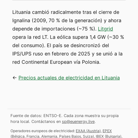
Lituania cambió radicalmente tras el cierre de
Ignalina (2009, 70 % de la generación) y ahora
depende de importaciones (~75 %).
Litgrid
opera la red LT. La eólica supera 1,4 GW (~30 %
del consumo). El país se desincronizó del
IPS/UPS ruso en febrero de 2025 y se unió a la
red Continental European vía Polonia.
←
Precios actuales de electricidad en Lituania
Fuente de datos: ENTSO-E. Cada zona muestra su propia
hora local.
Contáctanos en
sp@euenergy.live
.
Operadores europeos de electricidad:
EXAA
(
Austria
)
,
EPEX
(
Bélgica, Francia, Alemania, Países Bajos, Suiza
)
,
IBEX
(
Bulgaria
)
,