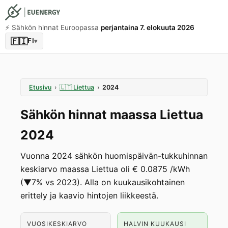
⚡️ Sähkön hinnat Euroopassa
perjantaina 7. elokuuta 2026
🇫🇮
FI
▾
Etusivu
›
🇱🇹
Liettua
›
2024
Sähkön hinnat maassa Liettua
2024
Vuonna 2024 sähkön huomispäivän-tukkuhinnan
keskiarvo maassa Liettua oli € 0.0875 /kWh
(▼7% vs 2023). Alla on kuukausikohtainen
erittely ja kaavio hintojen liikkeestä.
VUOSIKESKIARVO
HALVIN KUUKAUSI