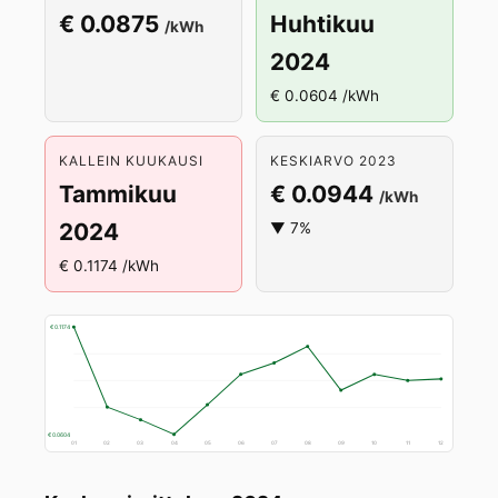
€ 0.0875
Huhtikuu
/kWh
2024
€ 0.0604 /kWh
KALLEIN KUUKAUSI
KESKIARVO 2023
Tammikuu
€ 0.0944
/kWh
2024
▼ 7%
€ 0.1174 /kWh
€ 0.1174
€ 0.0604
01
02
03
04
05
06
07
08
09
10
11
12