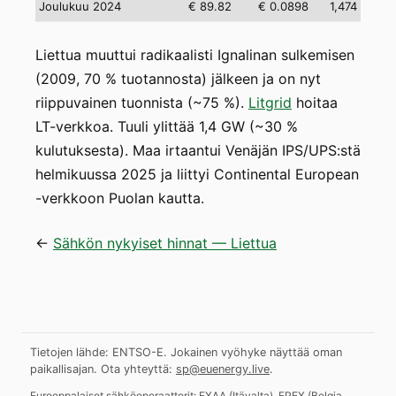
Joulukuu 2024
€ 89.82
€ 0.0898
1,474
Liettua muuttui radikaalisti Ignalinan sulkemisen
(2009, 70 % tuotannosta) jälkeen ja on nyt
riippuvainen tuonnista (~75 %).
Litgrid
hoitaa
LT-verkkoa. Tuuli ylittää 1,4 GW (~30 %
kulutuksesta). Maa irtaantui Venäjän IPS/UPS:stä
helmikuussa 2025 ja liittyi Continental European
-verkkoon Puolan kautta.
←
Sähkön nykyiset hinnat — Liettua
Tietojen lähde: ENTSO-E. Jokainen vyöhyke näyttää oman
paikallisajan.
Ota yhteyttä:
sp@euenergy.live
.
Eurooppalaiset sähköoperaattorit:
EXAA
(
Itävalta
)
,
EPEX
(
Belgia,