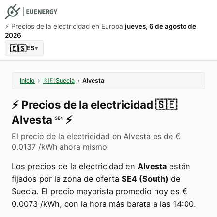
⚡️ Precios de la electricidad en Europa
jueves, 6 de agosto de
2026
🇪🇸
ES
▾
Inicio
›
🇸🇪
Suecia
›
Alvesta
⚡️
Precios de la electricidad
🇸🇪
Alvesta
⚡️
SE4
El precio de la electricidad en Alvesta es de €
0.0137 /kWh ahora mismo.
Los precios de la electricidad en
Alvesta
están
fijados por la zona de oferta
SE4 (South)
de
Suecia. El precio mayorista promedio hoy es €
0.0073 /kWh, con la hora más barata a las 14:00.