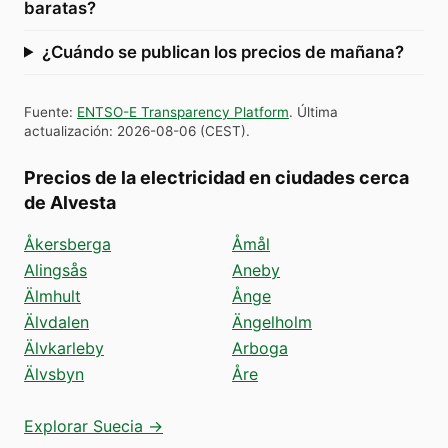
baratas?
¿Cuándo se publican los precios de mañana?
Fuente
:
ENTSO-E Transparency Platform
.
Última
actualización
:
2026-08-06
(
CEST
).
Precios de la electricidad en ciudades cerca
de Alvesta
Åkersberga
Åmål
Alingsås
Aneby
Älmhult
Ånge
Älvdalen
Ängelholm
Älvkarleby
Arboga
Älvsbyn
Åre
Explorar Suecia →