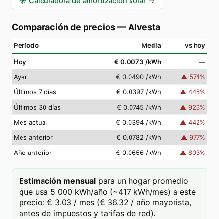
☀️
Calculadora de amortización solar
→
Comparación de precios
—
Alvesta
Período
Media
vs hoy
Hoy
€ 0.0073
/kWh
—
Ayer
€ 0.0490
/kWh
▲
574
%
Últimos 7 días
€ 0.0397
/kWh
▲
446
%
Últimos 30 días
€ 0.0745
/kWh
▲
926
%
Mes actual
€ 0.0394
/kWh
▲
442
%
Mes anterior
€ 0.0782
/kWh
▲
977
%
Año anterior
€ 0.0656
/kWh
▲
803
%
Estimación mensual
para un hogar promedio
que usa 5 000 kWh/año (~417 kWh/mes) a este
precio: € 3.03 / mes (€ 36.32 / año mayorista,
antes de impuestos y tarifas de red).