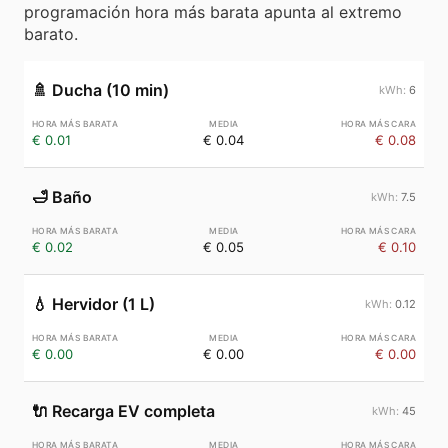
programación hora más barata apunta al extremo
barato.
🚿
Ducha (10 min)
6
€ 0.01
€ 0.04
€ 0.08
🛁
Baño
7.5
€ 0.02
€ 0.05
€ 0.10
💧
Hervidor (1 L)
0.12
€ 0.00
€ 0.00
€ 0.00
🔌
Recarga EV completa
45