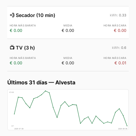
💨
Secador (10 min)
0.33
€ 0.00
€ 0.00
€ 0.00
📺
TV (3 h)
0.6
€ 0.00
€ 0.00
€ 0.01
Últimos 31 días
—
Alvesta
€
148
€
7
2026-07-08
2026-08-06