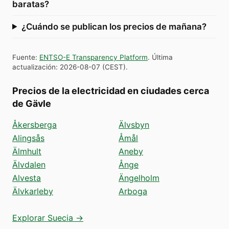
baratas?
¿Cuándo se publican los precios de mañana?
Fuente
:
ENTSO-E Transparency Platform
.
Última
actualización
:
2026-08-07
(
CEST
).
Precios de la electricidad en ciudades cerca
de Gävle
Åkersberga
Älvsbyn
Alingsås
Åmål
Älmhult
Aneby
Älvdalen
Ånge
Alvesta
Ängelholm
Älvkarleby
Arboga
Explorar Suecia →