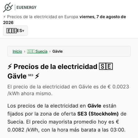
⚡️ Precios de la electricidad en Europa
viernes, 7 de agosto de
2026
🇪🇸
ES
▾
Inicio
›
🇸🇪
Suecia
›
Gävle
⚡️
Precios de la electricidad
🇸🇪
Gävle
⚡️
SE3
El precio de la electricidad en Gävle es de € 0.0023
/kWh ahora mismo.
Los precios de la electricidad en
Gävle
están
fijados por la zona de oferta
SE3 (Stockholm)
de
Suecia. El precio mayorista promedio hoy es €
0.0082 /kWh, con la hora más barata a las 03:00.