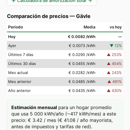
☀️
Calculadora de amortización solar
→
Comparación de precios
—
Gävle
Período
Media
vs hoy
Hoy
€ 0.0082
/kWh
—
Ayer
€ 0.0073
/kWh
▼
12
%
Últimos 7 días
€ 0.0290
/kWh
▲
253
%
Últimos 30 días
€ 0.0455
/kWh
▲
454
%
Mes actual
€ 0.0282
/kWh
▲
243
%
Mes anterior
€ 0.0485
/kWh
▲
491
%
Año anterior
€ 0.0435
/kWh
▲
430
%
Estimación mensual
para un hogar promedio
que usa 5 000 kWh/año (~417 kWh/mes) a este
precio: € 3.42 / mes (€ 41.08 / año mayorista,
antes de impuestos y tarifas de red).