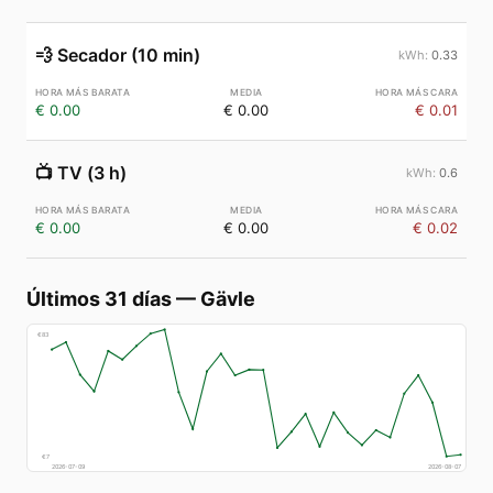
💨
Secador (10 min)
0.33
€ 0.00
€ 0.00
€ 0.01
📺
TV (3 h)
0.6
€ 0.00
€ 0.00
€ 0.02
Últimos 31 días
—
Gävle
€
83
€
7
2026-07-09
2026-08-07