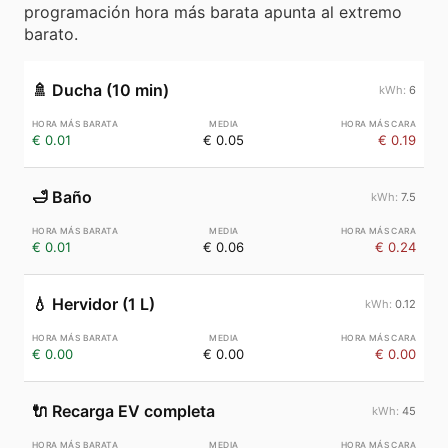
programación hora más barata apunta al extremo
barato.
🚿
Ducha (10 min)
6
€ 0.01
€ 0.05
€ 0.19
🛁
Baño
7.5
€ 0.01
€ 0.06
€ 0.24
💧
Hervidor (1 L)
0.12
€ 0.00
€ 0.00
€ 0.00
🔌
Recarga EV completa
45