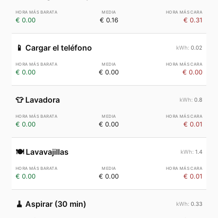
€ 0.00
€ 0.16
€ 0.31
📱
Cargar el teléfono
0.02
€ 0.00
€ 0.00
€ 0.00
👕
Lavadora
0.8
€ 0.00
€ 0.00
€ 0.01
🍽️
Lavavajillas
1.4
€ 0.00
€ 0.00
€ 0.01
🧹
Aspirar (30 min)
0.33