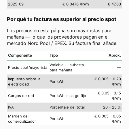
2025-09
€ 0.0476
/kWh
€ 47.63
Por qué tu factura es superior al precio spot
Los precios en esta página son mayoristas para
mañana — lo que los proveedores pagan en el
mercado Nord Pool / EPEX. Su factura final añade:
Componente
Tipo
Aprox.
Variable — subasta
Precio spot/mayorista
—
para mañana
Impuesto sobre la
€ 0.005 – 0.20
Por kWh
electricidad
/kWh
€ 0.05 – 0.15
Cargos de red
Por kWh + cargo fijo
/kWh
IVA
Porcentaje del total
20 – 25 %
Margen del
€ 0.005 – 0.05
Por kWh
comercializador
/kWh