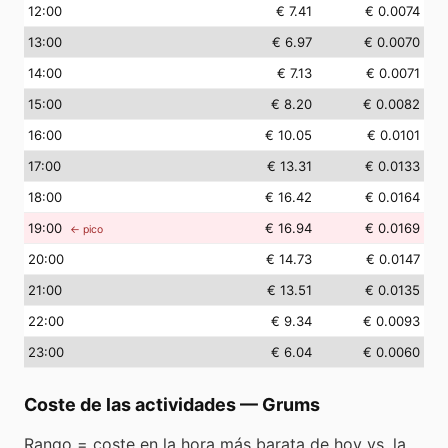
12
:00
€ 7.41
€ 0.0074
13
:00
€ 6.97
€ 0.0070
14
:00
€ 7.13
€ 0.0071
15
:00
€ 8.20
€ 0.0082
16
:00
€ 10.05
€ 0.0101
17
:00
€ 13.31
€ 0.0133
18
:00
€ 16.42
€ 0.0164
19
:00
€ 16.94
€ 0.0169
← pico
20
:00
€ 14.73
€ 0.0147
21
:00
€ 13.51
€ 0.0135
22
:00
€ 9.34
€ 0.0093
23
:00
€ 6.04
€ 0.0060
Coste de las actividades
—
Grums
Rango = coste en la hora más barata de hoy vs. la