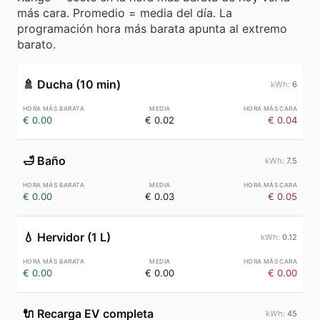
más cara. Promedio = media del día. La
programación hora más barata apunta al extremo
barato.
🚿
Ducha (10 min)
6
€ 0.00
€ 0.02
€ 0.04
🛁
Baño
7.5
€ 0.00
€ 0.03
€ 0.05
💧
Hervidor (1 L)
0.12
€ 0.00
€ 0.00
€ 0.00
🔌
Recarga EV completa
45