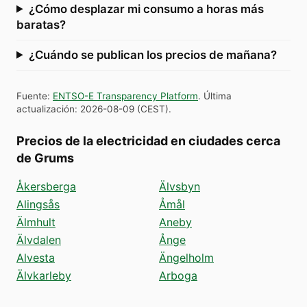
¿Cómo desplazar mi consumo a horas más
baratas?
¿Cuándo se publican los precios de mañana?
Fuente
:
ENTSO-E Transparency Platform
.
Última
actualización
:
2026-08-09
(
CEST
).
Precios de la electricidad en ciudades cerca
de Grums
Åkersberga
Älvsbyn
Alingsås
Åmål
Älmhult
Aneby
Älvdalen
Ånge
Alvesta
Ängelholm
Älvkarleby
Arboga