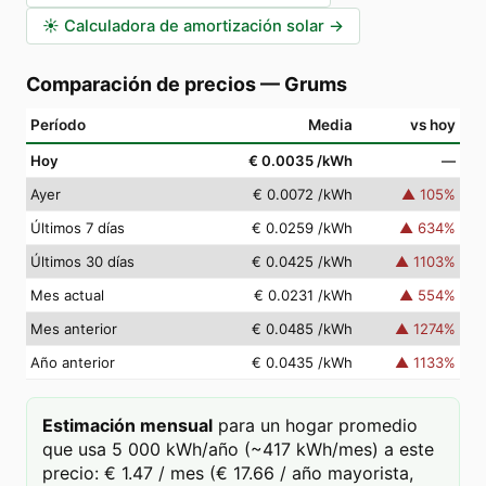
☀️
Calculadora de amortización solar
→
Comparación de precios
—
Grums
Período
Media
vs hoy
Hoy
€ 0.0035
/kWh
—
Ayer
€ 0.0072
/kWh
▲
105
%
Últimos 7 días
€ 0.0259
/kWh
▲
634
%
Últimos 30 días
€ 0.0425
/kWh
▲
1103
%
Mes actual
€ 0.0231
/kWh
▲
554
%
Mes anterior
€ 0.0485
/kWh
▲
1274
%
Año anterior
€ 0.0435
/kWh
▲
1133
%
Estimación mensual
para un hogar promedio
que usa 5 000 kWh/año (~417 kWh/mes) a este
precio: € 1.47 / mes (€ 17.66 / año mayorista,