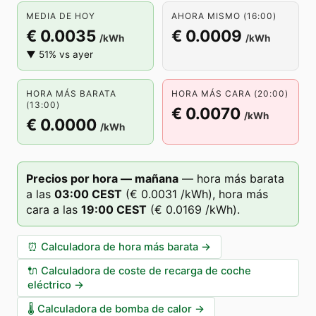
MEDIA DE HOY
AHORA MISMO (16:00)
€ 0.0035
€ 0.0009
/kWh
/kWh
▼ 51% vs ayer
HORA MÁS BARATA
HORA MÁS CARA (20:00)
(13:00)
€ 0.0070
/kWh
€ 0.0000
/kWh
Precios por hora — mañana
—
hora más barata
a las
03
:00
CEST
(
€ 0.0031
/kWh),
hora más
cara a las
19
:00
CEST
(
€ 0.0169
/kWh).
⏰
Calculadora de hora más barata
→
🔌
Calculadora de coste de recarga de coche
eléctrico
→
🌡️
Calculadora de bomba de calor
→