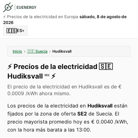
⚡️ Precios de la electricidad en Europa
sábado, 8 de agosto de
2026
🇪🇸
ES
▾
Inicio
›
🇸🇪
Suecia
›
Hudiksvall
⚡️
Precios de la electricidad
🇸🇪
Hudiksvall
⚡️
SE2
El precio de la electricidad en Hudiksvall es de €
0.0009 /kWh ahora mismo.
Los precios de la electricidad en
Hudiksvall
están
fijados por la zona de oferta
SE2
de Suecia. El
precio mayorista promedio hoy es € 0.0040 /kWh,
con la hora más barata a las 13:00.