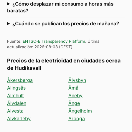
¿Cómo desplazar mi consumo a horas más
baratas?
¿Cuándo se publican los precios de mañana?
Fuente
:
ENTSO-E Transparency Platform
.
Última
actualización
:
2026-08-08
(
CEST
).
Precios de la electricidad en ciudades cerca
de Hudiksvall
Åkersberga
Älvsbyn
Alingsås
Åmål
Älmhult
Aneby
Älvdalen
Ånge
Alvesta
Ängelholm
Älvkarleby
Arboga