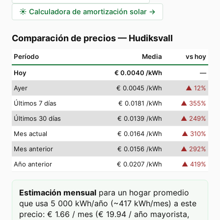
☀️
Calculadora de amortización solar
→
Comparación de precios
—
Hudiksvall
Período
Media
vs hoy
Hoy
€ 0.0040
/kWh
—
Ayer
€ 0.0045
/kWh
▲
12
%
Últimos 7 días
€ 0.0181
/kWh
▲
355
%
Últimos 30 días
€ 0.0139
/kWh
▲
249
%
Mes actual
€ 0.0164
/kWh
▲
310
%
Mes anterior
€ 0.0156
/kWh
▲
292
%
Año anterior
€ 0.0207
/kWh
▲
419
%
Estimación mensual
para un hogar promedio
que usa 5 000 kWh/año (~417 kWh/mes) a este
precio: € 1.66 / mes (€ 19.94 / año mayorista,