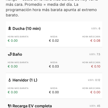
más cara. Promedio = media del día. La
programación hora más barata apunta al extremo
barato.
🚿
Ducha (10 min)
6
€ 0.00
€ 0.02
€ 0.08
🛁
Baño
7.5
€ 0.00
€ 0.03
€ 0.10
💧
Hervidor (1 L)
0.12
€ 0.00
€ 0.00
€ 0.00
🔌
Recarga EV completa
45