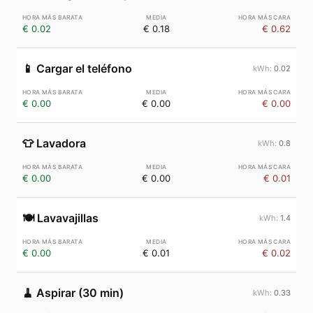
€ 0.02
€ 0.18
€ 0.62
📱
Cargar el teléfono
0.02
€ 0.00
€ 0.00
€ 0.00
👕
Lavadora
0.8
€ 0.00
€ 0.00
€ 0.01
🍽️
Lavavajillas
1.4
€ 0.00
€ 0.01
€ 0.02
🧹
Aspirar (30 min)
0.33