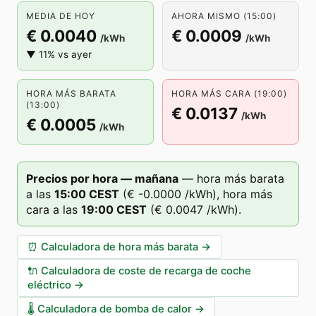
MEDIA DE HOY
AHORA MISMO (15:00)
€ 0.0040
€ 0.0009
/kWh
/kWh
▼ 11% vs ayer
HORA MÁS BARATA
HORA MÁS CARA (19:00)
(13:00)
€ 0.0137
/kWh
€ 0.0005
/kWh
Precios por hora — mañana
—
hora más barata
a las
15
:00
CEST
(
€ -0.0000
/kWh),
hora más
cara a las
19
:00
CEST
(
€ 0.0047
/kWh).
⏰
Calculadora de hora más barata
→
🔌
Calculadora de coste de recarga de coche
eléctrico
→
🌡️
Calculadora de bomba de calor
→