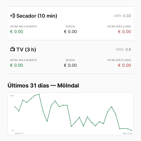
💨
Secador (10 min)
0.33
€ 0.00
€ 0.00
€ 0.00
📺
TV (3 h)
0.6
€ 0.00
€ 0.00
€ 0.00
Últimos 31 días
—
Mölndal
€
83
€
4
2026-07-11
2026-08-09