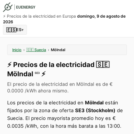
⚡️ Precios de la electricidad en Europa
domingo, 9 de agosto de
2026
🇪🇸
ES
▾
Inicio
›
🇸🇪
Suecia
›
Mölndal
⚡️
Precios de la electricidad
🇸🇪
Mölndal
⚡️
SE3
El precio de la electricidad en Mölndal es de €
0.0000 /kWh ahora mismo.
Los precios de la electricidad en
Mölndal
están
fijados por la zona de oferta
SE3 (Stockholm)
de
Suecia. El precio mayorista promedio hoy es €
0.0035 /kWh, con la hora más barata a las 13:00.