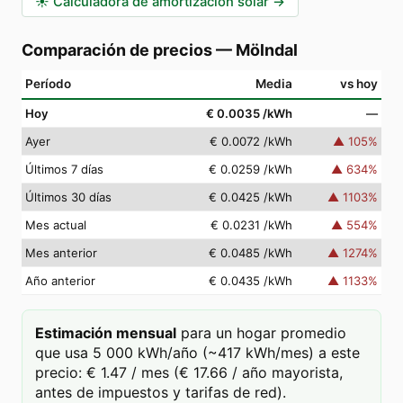
☀️
Calculadora de amortización solar
→
Comparación de precios
—
Mölndal
Período
Media
vs hoy
Hoy
€ 0.0035
/kWh
—
Ayer
€ 0.0072
/kWh
▲
105
%
Últimos 7 días
€ 0.0259
/kWh
▲
634
%
Últimos 30 días
€ 0.0425
/kWh
▲
1103
%
Mes actual
€ 0.0231
/kWh
▲
554
%
Mes anterior
€ 0.0485
/kWh
▲
1274
%
Año anterior
€ 0.0435
/kWh
▲
1133
%
Estimación mensual
para un hogar promedio
que usa 5 000 kWh/año (~417 kWh/mes) a este
precio: € 1.47 / mes (€ 17.66 / año mayorista,
antes de impuestos y tarifas de red).