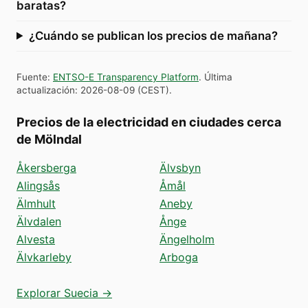
baratas?
¿Cuándo se publican los precios de mañana?
Fuente
:
ENTSO-E Transparency Platform
.
Última
actualización
:
2026-08-09
(
CEST
).
Precios de la electricidad en ciudades cerca
de Mölndal
Åkersberga
Älvsbyn
Alingsås
Åmål
Älmhult
Aneby
Älvdalen
Ånge
Alvesta
Ängelholm
Älvkarleby
Arboga
Explorar Suecia →