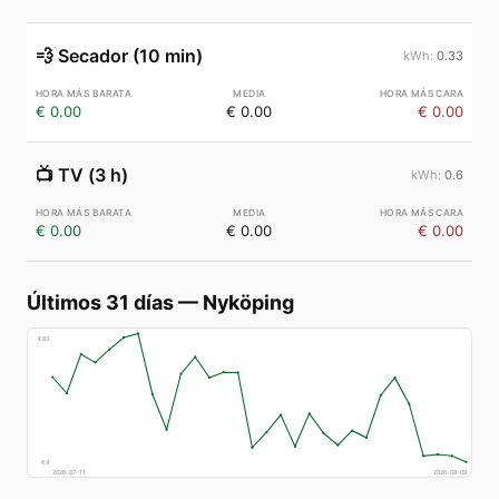
💨
Secador (10 min)
0.33
€ 0.00
€ 0.00
€ 0.00
📺
TV (3 h)
0.6
€ 0.00
€ 0.00
€ 0.00
Últimos 31 días
—
Nyköping
€
83
€
4
2026-07-11
2026-08-09