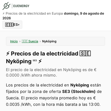
⚡️ Precios de la electricidad en Europa
domingo, 9 de agosto de
2026
🇪🇸
ES
▾
Inicio
›
🇸🇪
Suecia
›
Nyköping
⚡️
Precios de la electricidad
🇸🇪
Nyköping
⚡️
SE3
El precio de la electricidad en Nyköping es de €
0.0000 /kWh ahora mismo.
Los precios de la electricidad en
Nyköping
están
fijados por la zona de oferta
SE3 (Stockholm)
de
Suecia. El precio mayorista promedio hoy es €
0.0035 /kWh, con la hora más barata a las 13:00.