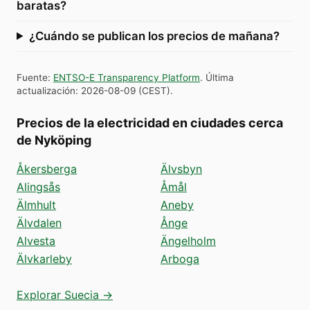
baratas?
¿Cuándo se publican los precios de mañana?
Fuente
:
ENTSO-E Transparency Platform
.
Última
actualización
:
2026-08-09
(
CEST
).
Precios de la electricidad en ciudades cerca
de Nyköping
Åkersberga
Älvsbyn
Alingsås
Åmål
Älmhult
Aneby
Älvdalen
Ånge
Alvesta
Ängelholm
Älvkarleby
Arboga
Explorar Suecia →