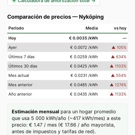
☀️
Calculadora de amortización solar
→
Comparación de precios
—
Nyköping
Período
Media
vs hoy
Hoy
€ 0.0035
/kWh
—
Ayer
€ 0.0072
/kWh
▲
105
%
Últimos 7 días
€ 0.0259
/kWh
▲
634
%
Últimos 30 días
€ 0.0425
/kWh
▲
1103
%
Mes actual
€ 0.0231
/kWh
▲
554
%
Mes anterior
€ 0.0485
/kWh
▲
1274
%
Año anterior
€ 0.0435
/kWh
▲
1133
%
Estimación mensual
para un hogar promedio
que usa 5 000 kWh/año (~417 kWh/mes) a este
precio: € 1.47 / mes (€ 17.66 / año mayorista,
antes de impuestos y tarifas de red).