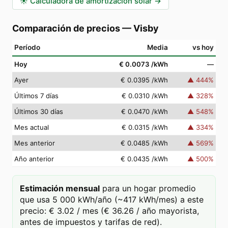
☀️
Calculadora de amortización solar
→
Comparación de precios
—
Visby
Período
Media
vs hoy
Hoy
€ 0.0073
/kWh
—
Ayer
€ 0.0395
/kWh
▲
444
%
Últimos 7 días
€ 0.0310
/kWh
▲
328
%
Últimos 30 días
€ 0.0470
/kWh
▲
548
%
Mes actual
€ 0.0315
/kWh
▲
334
%
Mes anterior
€ 0.0485
/kWh
▲
569
%
Año anterior
€ 0.0435
/kWh
▲
500
%
Estimación mensual
para un hogar promedio
que usa 5 000 kWh/año (~417 kWh/mes) a este
precio: € 3.02 / mes (€ 36.26 / año mayorista,
antes de impuestos y tarifas de red).