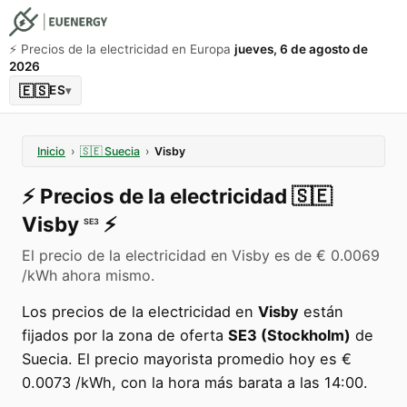
⚡️ Precios de la electricidad en Europa
jueves, 6 de agosto de
2026
🇪🇸
ES
▾
Inicio
›
🇸🇪
Suecia
›
Visby
⚡️
Precios de la electricidad
🇸🇪
Visby
⚡️
SE3
El precio de la electricidad en Visby es de € 0.0069
/kWh ahora mismo.
Los precios de la electricidad en
Visby
están
fijados por la zona de oferta
SE3 (Stockholm)
de
Suecia. El precio mayorista promedio hoy es €
0.0073 /kWh, con la hora más barata a las 14:00.