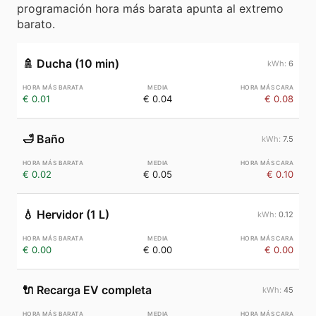
programación hora más barata apunta al extremo
barato.
🚿
Ducha (10 min)
6
€ 0.01
€ 0.04
€ 0.08
🛁
Baño
7.5
€ 0.02
€ 0.05
€ 0.10
💧
Hervidor (1 L)
0.12
€ 0.00
€ 0.00
€ 0.00
🔌
Recarga EV completa
45