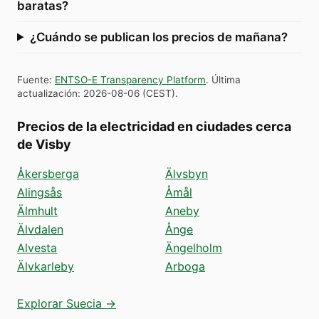
baratas?
¿Cuándo se publican los precios de mañana?
Fuente
:
ENTSO-E Transparency Platform
.
Última
actualización
:
2026-08-06
(
CEST
).
Precios de la electricidad en ciudades cerca
de Visby
Åkersberga
Älvsbyn
Alingsås
Åmål
Älmhult
Aneby
Älvdalen
Ånge
Alvesta
Ängelholm
Älvkarleby
Arboga
Explorar Suecia →