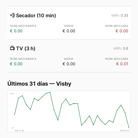
💨
Secador (10 min)
0.33
€ 0.00
€ 0.00
€ 0.00
📺
TV (3 h)
0.6
€ 0.00
€ 0.00
€ 0.01
Últimos 31 días
—
Visby
€
83
€
7
2026-07-08
2026-08-06