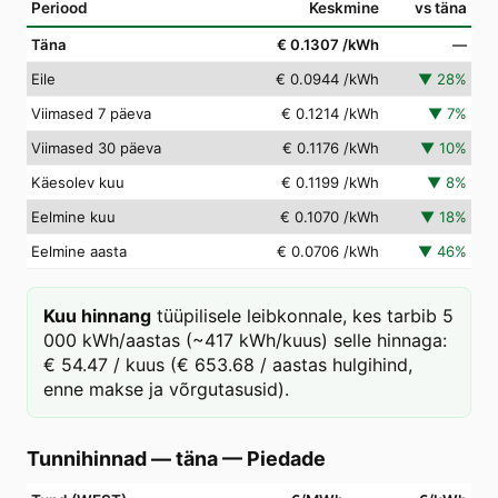
Periood
Keskmine
vs täna
Täna
€ 0.1307
/kWh
—
Eile
€ 0.0944
/kWh
▼
28
%
Viimased 7 päeva
€ 0.1214
/kWh
▼
7
%
Viimased 30 päeva
€ 0.1176
/kWh
▼
10
%
Käesolev kuu
€ 0.1199
/kWh
▼
8
%
Eelmine kuu
€ 0.1070
/kWh
▼
18
%
Eelmine aasta
€ 0.0706
/kWh
▼
46
%
Kuu hinnang
tüüpilisele leibkonnale, kes tarbib 5
000 kWh/aastas (~417 kWh/kuus) selle hinnaga:
€ 54.47 / kuus (€ 653.68 / aastas hulgihind,
enne makse ja võrgutasusid).
Tunnihinnad — täna
—
Piedade