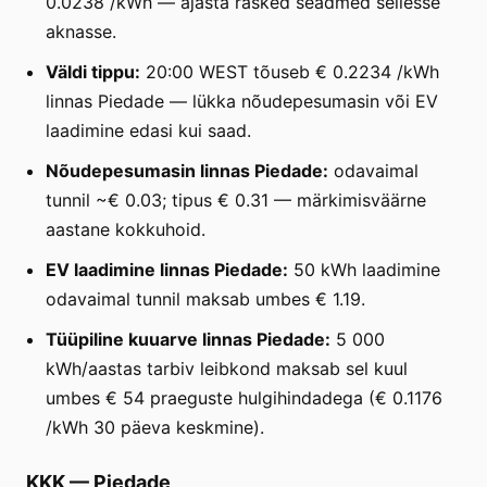
0.0238 /kWh — ajasta rasked seadmed sellesse
aknasse.
Väldi tippu:
20:00 WEST tõuseb € 0.2234 /kWh
linnas Piedade — lükka nõudepesumasin või EV
laadimine edasi kui saad.
Nõudepesumasin linnas Piedade:
odavaimal
tunnil ~€ 0.03; tipus € 0.31 — märkimisväärne
aastane kokkuhoid.
EV laadimine linnas Piedade:
50 kWh laadimine
odavaimal tunnil maksab umbes € 1.19.
Tüüpiline kuuarve linnas Piedade:
5 000
kWh/aastas tarbiv leibkond maksab sel kuul
umbes € 54 praeguste hulgihindadega (€ 0.1176
/kWh 30 päeva keskmine).
KKK
—
Piedade