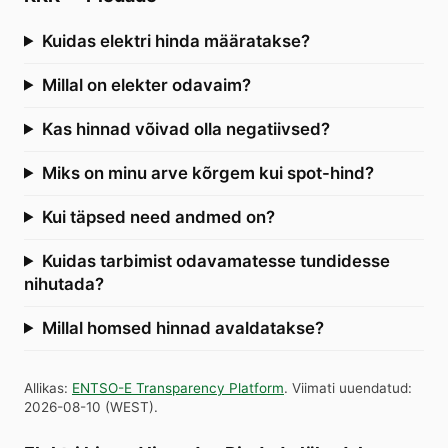
Kuidas elektri hinda määratakse?
Millal on elekter odavaim?
Kas hinnad võivad olla negatiivsed?
Miks on minu arve kõrgem kui spot-hind?
Kui täpsed need andmed on?
Kuidas tarbimist odavamatesse tundidesse
nihutada?
Millal homsed hinnad avaldatakse?
Allikas
:
ENTSO-E Transparency Platform
.
Viimati uuendatud
:
2026-08-10
(
WEST
).