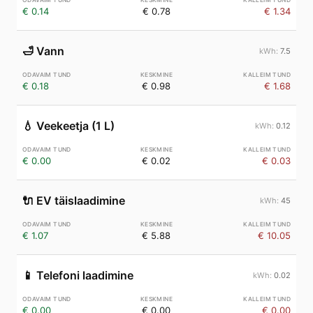
€ 0.14
€ 0.78
€ 1.34
🛁
Vann
7.5
€ 0.18
€ 0.98
€ 1.68
💧
Veekeetja (1 L)
0.12
€ 0.00
€ 0.02
€ 0.03
🔌
EV täislaadimine
45
€ 1.07
€ 5.88
€ 10.05
📱
Telefoni laadimine
0.02
€ 0.00
€ 0.00
€ 0.00