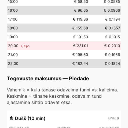
15
:00
€ 58.53
€ 0.0585
16
:00
€ 96.65
€ 0.0966
17
:00
€ 119.36
€ 0.1194
18
:00
€ 155.68
€ 0.1557
19
:00
€ 191.53
€ 0.1915
20
:00
€ 231.01
€ 0.2310
← tipp
21
:00
€ 195.60
€ 0.1956
22
:00
€ 182.44
€ 0.1824
Tegevuste maksumus
—
Piedade
Vahemik = kulu tänase odavaima tunni vs. kalleima.
Keskmine = tänane keskmine. odavaim tund
ajastamine sihtib odavat otsa.
🚿
Dušš (10 min)
6