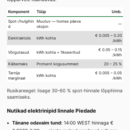
Komponent
Tüüp
Umb.
Spot-/hulgihin
Muutuv — homse päeva
—
d
oksjon
€ 0.005 – 0.20
Elektriaktsiis
kWh kohta
/kWh
€ 0.05 – 0.15
Võrgutasud
kWh kohta + fikseeritud
/kWh
Käibemaks
Protsent kogusummast
20 – 25 %
Tarnija
€ 0.005 – 0.05
kWh kohta
marginaal
/kWh
Rusikareegel: lisage 30–60 % spot-hinnale lõpphinna
saamiseks.
Nutikad elektrinipid linnale Piedade
Tänane odavaim tund:
14:00 WEST hinnaga €