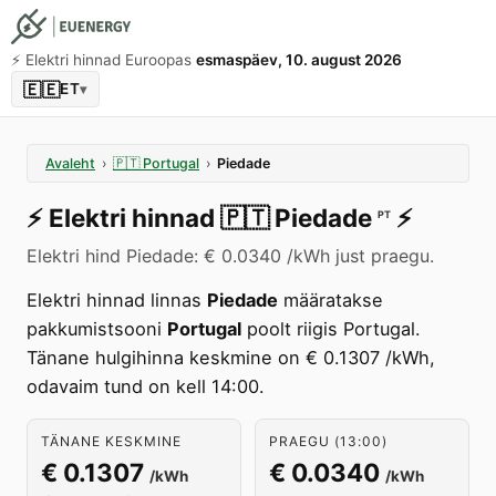
⚡️ Elektri hinnad Euroopas
esmaspäev, 10. august 2026
🇪🇪
ET
▾
Avaleht
›
🇵🇹
Portugal
›
Piedade
⚡️
Elektri hinnad
🇵🇹
Piedade
⚡️
PT
Elektri hind Piedade: € 0.0340 /kWh just praegu.
Elektri hinnad linnas
Piedade
määratakse
pakkumistsooni
Portugal
poolt riigis Portugal.
Tänane hulgihinna keskmine on € 0.1307 /kWh,
odavaim tund on kell 14:00.
TÄNANE KESKMINE
PRAEGU (13:00)
€ 0.1307
€ 0.0340
/kWh
/kWh