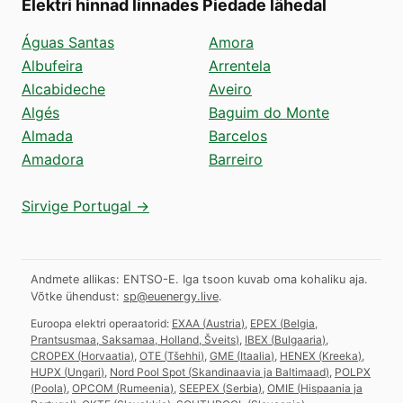
Elektri hinnad linnades Piedade lähedal
Águas Santas
Amora
Albufeira
Arrentela
Alcabideche
Aveiro
Algés
Baguim do Monte
Almada
Barcelos
Amadora
Barreiro
Sirvige Portugal →
Andmete allikas: ENTSO-E. Iga tsoon kuvab oma kohaliku aja.
Võtke ühendust:
sp@euenergy.live
.
Euroopa elektri operaatorid:
EXAA
(
Austria
)
,
EPEX
(
Belgia,
Prantsusmaa, Saksamaa, Holland, Šveits
)
,
IBEX
(
Bulgaaria
)
,
CROPEX
(
Horvaatia
)
,
OTE
(
Tšehhi
)
,
GME
(
Itaalia
)
,
HENEX
(
Kreeka
)
,
HUPX
(
Ungari
)
,
Nord Pool Spot
(
Skandinaavia ja Baltimaad
)
,
POLPX
(
Poola
)
,
OPCOM
(
Rumeenia
)
,
SEEPEX
(
Serbia
)
,
OMIE
(
Hispaania ja