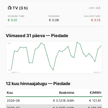
📺
TV (3 h)
0.6
€ 0.01
€ 0.08
€ 0.13
Viimased 31 päeva
—
Piedade
€
152
€
69
2026-07-12
2026-08-11
12 kuu hinnaajalugu
—
Piedade
Kuu
Keskmine
€/MWh
2026-08
€ 0.1218
/kWh
€ 121.81
2026-07
€ 0.1070
/kWh
€ 106.98