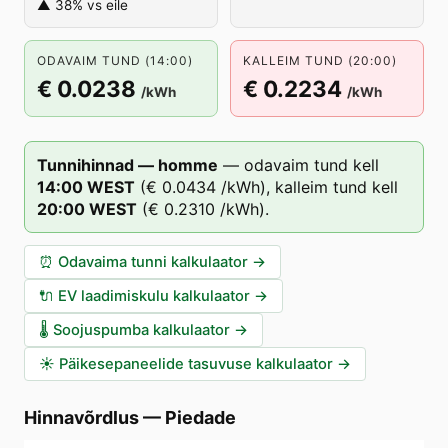
▲ 38% vs eile
ODAVAIM TUND (14:00)
KALLEIM TUND (20:00)
€ 0.0238
€ 0.2234
/kWh
/kWh
Tunnihinnad — homme
—
odavaim tund kell
14
:00
WEST
(
€ 0.0434
/kWh),
kalleim tund kell
20
:00
WEST
(
€ 0.2310
/kWh).
⏰
Odavaima tunni kalkulaator
→
🔌
EV laadimiskulu kalkulaator
→
🌡️
Soojuspumba kalkulaator
→
☀️
Päikesepaneelide tasuvuse kalkulaator
→
Hinnavõrdlus
—
Piedade