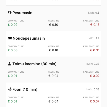
👕
Pesumasin
0.8
€ 0.02
€ 0.10
€ 0.18
🍽️
Nõudepesumasin
1.4
€ 0.03
€ 0.18
€ 0.31
🧹
Tolmu imemine (30 min)
0.33
€ 0.01
€ 0.04
€ 0.07
💨
Föön (10 min)
0.33
€ 0.01
€ 0.04
€ 0.07