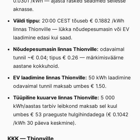
0.0301 /kWh — ajasta rasked seadmed sellesse
aknasse.
Väldi tippu:
20:00 CEST tõuseb € 0.1882 /kWh
linnas Thionville — lükka nõudepesumasin või EV
laadimine edasi kui saad.
Nõudepesumasin linnas Thionville:
odavaimal
tunnil ~€ 0.04; tipus € 0.26 — märkimisväärne
aastane kokkuhoid.
EV laadimine linnas Thionville:
50 kWh laadimine
odavaimal tunnil maksab umbes € 1.50.
Tüüpiline kuuarve linnas Thionville:
5 000
kWh/aastas tarbiv leibkond maksab sel kuul
umbes € 53 praeguste hulgihindadega (€ 0.1042
/kWh 30 päeva keskmine).
KKK
—
Thionville