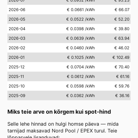
2026-06
€ 0.0661
/kWh
€ 66.07
2026-05
€ 0.0522
/kWh
€ 52.20
2026-04
€ 0.0398
/kWh
€ 39.80
2026-03
€ 0.0639
/kWh
€ 63.94
2026-02
€ 0.0460
/kWh
€ 46.02
2026-01
€ 0.1025
/kWh
€ 102.49
2025-12
€ 0.0704
/kWh
€ 70.40
2025-11
€ 0.0612
/kWh
€ 61.16
2025-10
€ 0.0598
/kWh
€ 59.76
2025-09
€ 0.0362
/kWh
€ 36.16
Miks teie arve on kõrgem kui spot-hind
Selle lehe hinnad on hulgi homse päeva — mida
tarnijad maksavad Nord Pool / EPEX turul. Teie
lõpparvele lisanduvad: