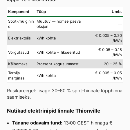
Komponent
Tüüp
Umb.
Spot-/hulgihin
Muutuv — homse päeva
—
d
oksjon
€ 0.005 – 0.20
Elektriaktsiis
kWh kohta
/kWh
€ 0.05 – 0.15
Võrgutasud
kWh kohta + fikseeritud
/kWh
Käibemaks
Protsent kogusummast
20 – 25 %
Tarnija
€ 0.005 – 0.05
kWh kohta
marginaal
/kWh
Rusikareegel: lisage 30–60 % spot-hinnale lõpphinna
saamiseks.
Nutikad elektrinipid linnale Thionville
Tänane odavaim tund:
13:00 CEST hinnaga €