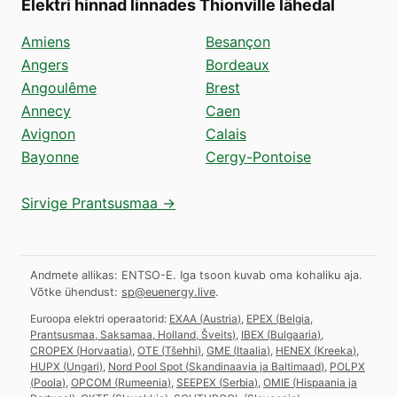
Elektri hinnad linnades Thionville lähedal
Amiens
Besançon
Angers
Bordeaux
Angoulême
Brest
Annecy
Caen
Avignon
Calais
Bayonne
Cergy-Pontoise
Sirvige Prantsusmaa →
Andmete allikas: ENTSO-E. Iga tsoon kuvab oma kohaliku aja.
Võtke ühendust:
sp@euenergy.live
.
Euroopa elektri operaatorid:
EXAA
(
Austria
)
,
EPEX
(
Belgia,
Prantsusmaa, Saksamaa, Holland, Šveits
)
,
IBEX
(
Bulgaaria
)
,
CROPEX
(
Horvaatia
)
,
OTE
(
Tšehhi
)
,
GME
(
Itaalia
)
,
HENEX
(
Kreeka
)
,
HUPX
(
Ungari
)
,
Nord Pool Spot
(
Skandinaavia ja Baltimaad
)
,
POLPX
(
Poola
)
,
OPCOM
(
Rumeenia
)
,
SEEPEX
(
Serbia
)
,
OMIE
(
Hispaania ja