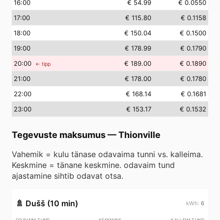
16
:00
€ 54.99
€ 0.0550
17
:00
€ 115.80
€ 0.1158
18
:00
€ 150.04
€ 0.1500
19
:00
€ 178.99
€ 0.1790
20
:00
€ 189.00
€ 0.1890
← tipp
21
:00
€ 178.00
€ 0.1780
22
:00
€ 168.14
€ 0.1681
23
:00
€ 153.17
€ 0.1532
Tegevuste maksumus
—
Thionville
Vahemik = kulu tänase odavaima tunni vs. kalleima.
Keskmine = tänane keskmine. odavaim tund
ajastamine sihtib odavat otsa.
🚿
Dušš (10 min)
6