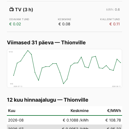
📺
TV (3 h)
0.6
€ 0.02
€ 0.08
€ 0.11
Viimased 31 päeva
—
Thionville
€
153
€
50
2026-07-12
2026-08-11
12 kuu hinnaajalugu
—
Thionville
Kuu
Keskmine
€/MWh
2026-08
€ 0.1088
/kWh
€ 108.78
2026-07
€ 0.0952
/kWh
€ 95.23