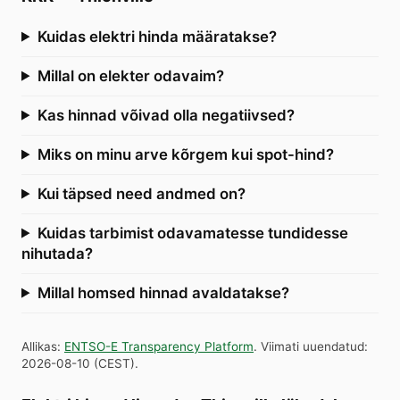
Kuidas elektri hinda määratakse?
Millal on elekter odavaim?
Kas hinnad võivad olla negatiivsed?
Miks on minu arve kõrgem kui spot-hind?
Kui täpsed need andmed on?
Kuidas tarbimist odavamatesse tundidesse
nihutada?
Millal homsed hinnad avaldatakse?
Allikas
:
ENTSO-E Transparency Platform
.
Viimati uuendatud
:
2026-08-10
(
CEST
).