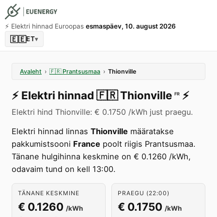
⚡️ Elektri hinnad Euroopas
esmaspäev, 10. august 2026
🇪🇪
ET
▾
Avaleht
›
🇫🇷
Prantsusmaa
›
Thionville
⚡️
Elektri hinnad
🇫🇷
Thionville
⚡️
FR
Elektri hind Thionville: € 0.1750 /kWh just praegu.
Elektri hinnad linnas
Thionville
määratakse
pakkumistsooni
France
poolt riigis Prantsusmaa.
Tänane hulgihinna keskmine on € 0.1260 /kWh,
odavaim tund on kell 13:00.
TÄNANE KESKMINE
PRAEGU (22:00)
€ 0.1260
€ 0.1750
/kWh
/kWh