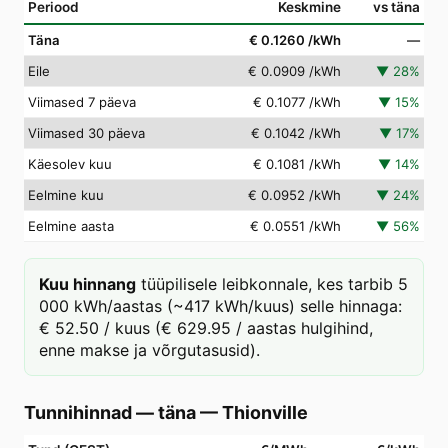
Periood
Keskmine
vs täna
Täna
€ 0.1260
/kWh
—
Eile
€ 0.0909
/kWh
▼
28
%
Viimased 7 päeva
€ 0.1077
/kWh
▼
15
%
Viimased 30 päeva
€ 0.1042
/kWh
▼
17
%
Käesolev kuu
€ 0.1081
/kWh
▼
14
%
Eelmine kuu
€ 0.0952
/kWh
▼
24
%
Eelmine aasta
€ 0.0551
/kWh
▼
56
%
Kuu hinnang
tüüpilisele leibkonnale, kes tarbib 5
000 kWh/aastas (~417 kWh/kuus) selle hinnaga:
€ 52.50 / kuus (€ 629.95 / aastas hulgihind,
enne makse ja võrgutasusid).
Tunnihinnad — täna
—
Thionville