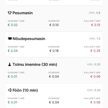
👕
Pesumasin
0.8
€ 0.02
€ 0.10
€ 0.15
🍽️
Nõudepesumasin
1.4
€ 0.04
€ 0.18
€ 0.26
🧹
Tolmu imemine (30 min)
0.33
€ 0.01
€ 0.04
€ 0.06
💨
Föön (10 min)
0.33
€ 0.01
€ 0.04
€ 0.06