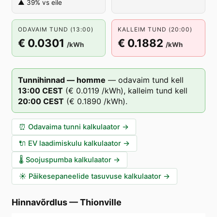
▲ 39% vs eile
ODAVAIM TUND (13:00)
KALLEIM TUND (20:00)
€ 0.0301
€ 0.1882
/kWh
/kWh
Tunnihinnad — homme
—
odavaim tund kell
13
:00
CEST
(
€ 0.0119
/kWh),
kalleim tund kell
20
:00
CEST
(
€ 0.1890
/kWh).
⏰
Odavaima tunni kalkulaator
→
🔌
EV laadimiskulu kalkulaator
→
🌡️
Soojuspumba kalkulaator
→
☀️
Päikesepaneelide tasuvuse kalkulaator
→
Hinnavõrdlus
—
Thionville