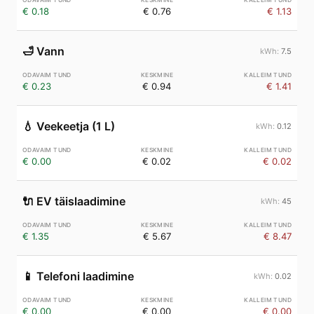
€ 0.18
€ 0.76
€ 1.13
🛁
Vann
7.5
€ 0.23
€ 0.94
€ 1.41
💧
Veekeetja (1 L)
0.12
€ 0.00
€ 0.02
€ 0.02
🔌
EV täislaadimine
45
€ 1.35
€ 5.67
€ 8.47
📱
Telefoni laadimine
0.02
€ 0.00
€ 0.00
€ 0.00