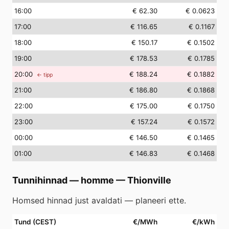
16
:00
€ 62.30
€ 0.0623
17
:00
€ 116.65
€ 0.1167
18
:00
€ 150.17
€ 0.1502
19
:00
€ 178.53
€ 0.1785
20
:00
€ 188.24
€ 0.1882
← tipp
21
:00
€ 186.80
€ 0.1868
22
:00
€ 175.00
€ 0.1750
23
:00
€ 157.24
€ 0.1572
00
:00
€ 146.50
€ 0.1465
01
:00
€ 146.83
€ 0.1468
Tunnihinnad — homme
—
Thionville
Homsed hinnad just avaldati — planeeri ette.
Tund (CEST)
€/MWh
€/kWh