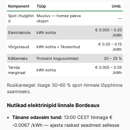
Komponent
Tüüp
Umb.
Spot-/hulgihin
Muutuv — homse päeva
—
d
oksjon
€ 0.005 – 0.20
Elektriaktsiis
kWh kohta
/kWh
€ 0.05 – 0.15
Võrgutasud
kWh kohta + fikseeritud
/kWh
Käibemaks
Protsent kogusummast
20 – 25 %
Tarnija
€ 0.005 – 0.05
kWh kohta
marginaal
/kWh
Rusikareegel: lisage 30–60 % spot-hinnale lõpphinna
saamiseks.
Nutikad elektrinipid linnale Bordeaux
Tänane odavaim tund:
13:00 CEST hinnaga €
-0.0067 /kWh — ajasta rasked seadmed sellesse