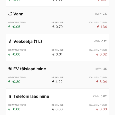
🛁
Vann
7.5
€ -0.05
€ 0.70
€ 1.34
💧
Veekeetja (1 L)
0.12
€ -0.00
€ 0.01
€ 0.02
🔌
EV täislaadimine
45
€ -0.30
€ 4.22
€ 8.04
📱
Telefoni laadimine
0.02
€ -0.00
€ 0.00
€ 0.00