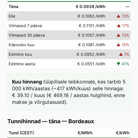
Täna
€ 0.0938
/kWh
—
Eile
€ 0.1063
/kWh
▲
13
%
Viimased 7 päeva
€ 0.1101
/kWh
▲
17
%
Viimased 30 päeva
€ 0.1057
/kWh
▲
13
%
Käesolev kuu
€ 0.1081
/kWh
▲
15
%
Eelmine kuu
€ 0.0952
/kWh
▲
1
%
Eelmine aasta
€ 0.0551
/kWh
▼
41
%
Kuu hinnang
tüüpilisele leibkonnale, kes tarbib 5
000 kWh/aastas (~417 kWh/kuus) selle hinnaga:
€ 39.10 / kuus (€ 469.18 / aastas hulgihind, enne
makse ja võrgutasusid).
Tunnihinnad — täna
—
Bordeaux
Tund (CEST)
€/MWh
€/kWh