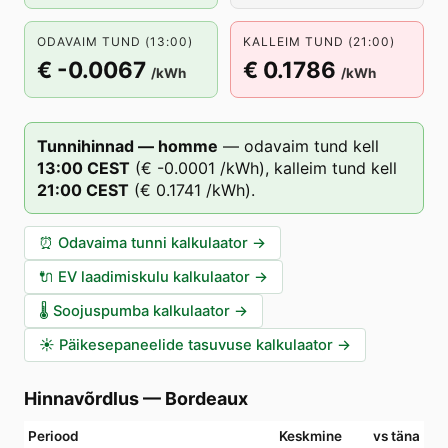
ODAVAIM TUND (13:00)
KALLEIM TUND (21:00)
€ -0.0067
€ 0.1786
/kWh
/kWh
Tunnihinnad — homme
—
odavaim tund kell
13
:00
CEST
(
€ -0.0001
/kWh),
kalleim tund kell
21
:00
CEST
(
€ 0.1741
/kWh).
⏰
Odavaima tunni kalkulaator
→
🔌
EV laadimiskulu kalkulaator
→
🌡️
Soojuspumba kalkulaator
→
☀️
Päikesepaneelide tasuvuse kalkulaator
→
Hinnavõrdlus
—
Bordeaux
Periood
Keskmine
vs täna