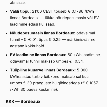
aknasse.
Väldi tippu:
21:00 CEST tõuseb € 0.1786 /kWh
linnas Bordeaux — lükka nõudepesumasin või EV
laadimine edasi kui saad.
Nõudepesumasin linnas Bordeaux:
odavaimal
tunnil ~€ -0.01; tipus € 0.25 — märkimisväärne
aastane kokkuhoid.
EV laadimine linnas Bordeaux:
50 kWh laadimine
odavaimal tunnil maksab umbes € -0.34.
Tüüpiline kuuarve linnas Bordeaux:
5 000
kWh/aastas tarbiv leibkond maksab sel kuul
umbes € 39 praeguste hulgihindadega (€ 0.1057
/kWh 30 päeva keskmine).
KKK
—
Bordeaux