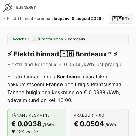
🇪🇪
⚡️ Elektri hinnad Euroopas
laupäev, 8. august 2026
ET
▾
Avaleht
›
🇫🇷
Prantsusmaa
›
Bordeaux
⚡️
Elektri hinnad
🇫🇷
Bordeaux
⚡️
FR
Elektri hind Bordeaux: € 0.0504 /kWh just praegu.
Elektri hinnad linnas
Bordeaux
määratakse
pakkumistsooni
France
poolt riigis Prantsusmaa.
Tänane hulgihinna keskmine on € 0.0938 /kWh,
odavaim tund on kell 13:00.
TÄNANE KESKMINE
PRAEGU (17:00)
€ 0.0938
€ 0.0504
/kWh
/kWh
▼ 12% vs eile