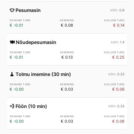
👕
Pesumasin
0.8
€ -0.01
€ 0.08
€ 0.14
🍽️
Nõudepesumasin
1.4
€ -0.01
€ 0.13
€ 0.25
🧹
Tolmu imemine (30 min)
0.33
€ -0.00
€ 0.03
€ 0.06
💨
Föön (10 min)
0.33
€ -0.00
€ 0.03
€ 0.06