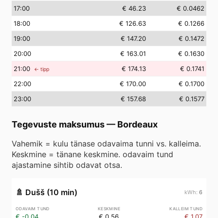
17
:00
€ 46.23
€ 0.0462
18
:00
€ 126.63
€ 0.1266
19
:00
€ 147.20
€ 0.1472
20
:00
€ 163.01
€ 0.1630
21
:00
€ 174.13
€ 0.1741
← tipp
22
:00
€ 170.00
€ 0.1700
23
:00
€ 157.68
€ 0.1577
Tegevuste maksumus
—
Bordeaux
Vahemik = kulu tänase odavaima tunni vs. kalleima.
Keskmine = tänane keskmine. odavaim tund
ajastamine sihtib odavat otsa.
🚿
Dušš (10 min)
6
€ -0.04
€ 0.56
€ 1.07