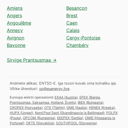
Amiens
Besançon
Angers
Brest
Angoulême
Caen
Annecy
Calais
Avignon
Cergy-Pontoise
Bayonne
Chambéry
Sirvige Prantsusmaa →
Andmete allikas: ENTSO-E. Iga tsoon kuvab oma kohaliku aja.
Võtke ühendust:
sp@euenergy.live
.
Euroopa elektri operaatorid:
EXAA
(
Austria
)
,
EPEX
(
Belgia,
Prantsusmaa, Saksamaa, Holland, Šveits
)
,
IBEX
(
Bulgaaria
)
,
CROPEX
(
Horvaatia
)
,
OTE
(
Tšehhi
)
,
GME
(
Itaalia
)
,
HENEX
(
Kreeka
)
,
HUPX
(
Ungari
)
,
Nord Pool Spot
(
Skandinaavia ja Baltimaad
)
,
POLPX
(
Poola
)
,
OPCOM
(
Rumeenia
)
,
SEEPEX
(
Serbia
)
,
OMIE
(
Hispaania ja
Portugal
)
,
OKTE
(
Slovakkia
)
,
SOUTHPOOL
(
Sloveenia
)
.