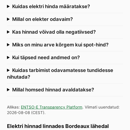
Kuidas elektri hinda määratakse?
Millal on elekter odavaim?
Kas hinnad võivad olla negatiivsed?
Miks on minu arve kõrgem kui spot-hind?
Kui täpsed need andmed on?
Kuidas tarbimist odavamatesse tundidesse
nihutada?
Millal homsed hinnad avaldatakse?
Allikas
:
ENTSO-E Transparency Platform
.
Viimati uuendatud
:
2026-08-08
(
CEST
).
Elektri hinnad linnades Bordeaux lähedal