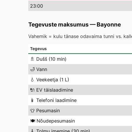
23
:00
Tegevuste maksumus
—
Bayonne
Vahemik = kulu tänase odavaima tunni vs. kal
Tegevus
🚿
Dušš (10 min)
🛁
Vann
💧
Veekeetja (1 L)
🔌
EV täislaadimine
📱
Telefoni laadimine
👕
Pesumasin
🍽️
Nõudepesumasin
🧹
Tolmu imemine (30 min)