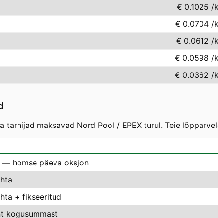
€ 0.1025
/
€ 0.0704
/
€ 0.0612
/
€ 0.0598
/
€ 0.0362
/
d
 tarnijad maksavad Nord Pool / EPEX turul. Teie lõpparvel
 — homse päeva oksjon
hta
ta + fikseeritud
nt kogusummast