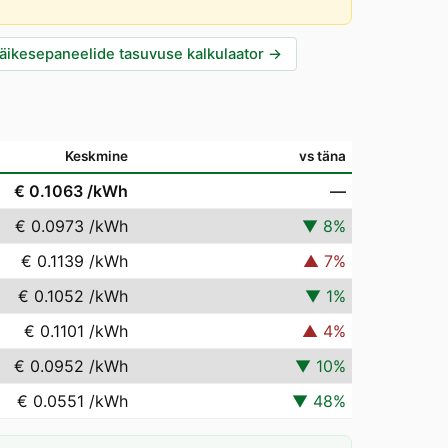
äikesepaneelide tasuvuse kalkulaator
→
Keskmine
vs täna
€ 0.1063
/kWh
—
€ 0.0973
/kWh
▼
8
%
€ 0.1139
/kWh
▲
7
%
€ 0.1052
/kWh
▼
1
%
€ 0.1101
/kWh
▲
4
%
€ 0.0952
/kWh
▼
10
%
€ 0.0551
/kWh
▼
48
%