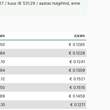
7 / kuus (€ 531.29 / aastas hulgihind, enne
MWh
€/kWh
.50
€ 0.1285
.84
€ 0.1228
.10
€ 0.1241
.94
€ 0.1309
.12
€ 0.1521
.50
€ 0.1515
.89
€ 0.1459
.10
€ 0.1211