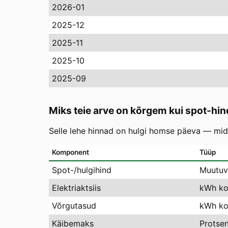
2026-01
2025-12
2025-11
2025-10
2025-09
Miks teie arve on kõrgem kui spot-hin
Selle lehe hinnad on hulgi homse päeva — mida
Komponent
Tüüp
Spot-/hulgihind
Muutuv
Elektriaktsiis
kWh ko
Võrgutasud
kWh koh
Käibemaks
Protse