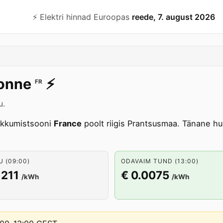
⚡️ Elektri hinnad Euroopas
reede, 7. august 2026
onne
⚡️
FR
u.
kkumistsooni
France
poolt riigis Prantsusmaa. Tänane h
 (09:00)
ODAVAIM TUND (13:00)
1211
€ 0.0075
/kWh
/kWh