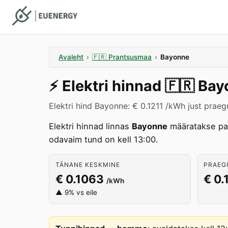
Avaleht
›
🇫🇷
Prantsusmaa
›
Bayonne
⚡️
Elektri hinnad
🇫🇷
Bay
Elektri hind Bayonne: € 0.1211 /kWh just praeg
Elektri hinnad linnas
Bayonne
määratakse pa
odavaim tund on kell 13:00.
TÄNANE KESKMINE
PRAEGU
€ 0.1063
€ 0.
/kWh
▲ 9% vs eile