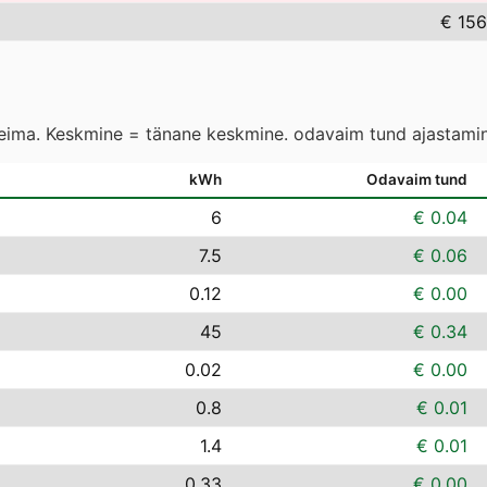
€ 156
leima. Keskmine = tänane keskmine. odavaim tund ajastamin
kWh
Odavaim tund
6
€ 0.04
7.5
€ 0.06
0.12
€ 0.00
45
€ 0.34
0.02
€ 0.00
0.8
€ 0.01
1.4
€ 0.01
0.33
€ 0.00