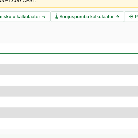
2:00–13:00 CEST
.
miskulu kalkulaator
→
🌡️
Soojuspumba kalkulaator
→
☀️
P