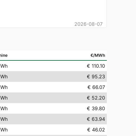
2026-08-07
mine
€/MWh
kWh
€ 110.10
kWh
€ 95.23
kWh
€ 66.07
kWh
€ 52.20
kWh
€ 39.80
kWh
€ 63.94
kWh
€ 46.02