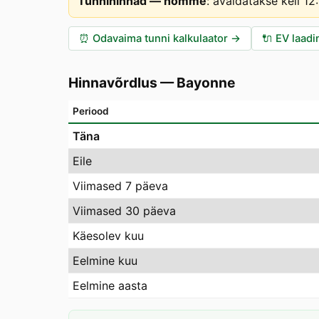
Tunnihinnad — homme
:
avaldatakse kell 1
⏰
Odavaima tunni kalkulaator
→
🔌
EV laadi
Hinnavõrdlus
—
Bayonne
Periood
Täna
Eile
Viimased 7 päeva
Viimased 30 päeva
Käesolev kuu
Eelmine kuu
Eelmine aasta