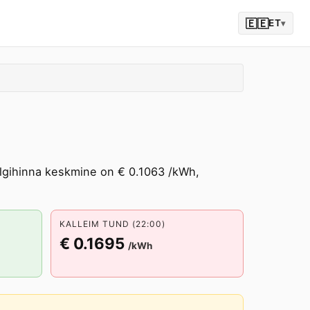
🇪🇪
ET
▾
ulgihinna keskmine on € 0.1063 /kWh,
KALLEIM TUND (22:00)
€ 0.1695
/kWh