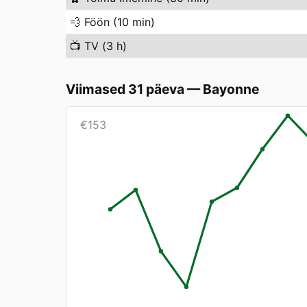
💨
Föön (10 min)
📺
TV (3 h)
Viimased 31 päeva
—
Bayonne
€
153