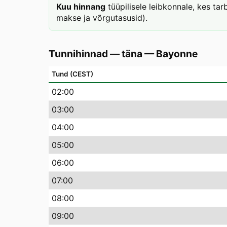
Kuu hinnang
tüüpilisele leibkonnale, kes t
makse ja võrgutasusid).
Tunnihinnad — täna
—
Bayonne
Tund (CEST)
02
:00
03
:00
04
:00
05
:00
06
:00
07
:00
08
:00
09
:00