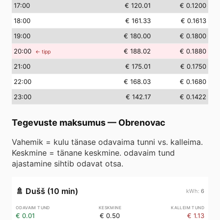
17
:00
€ 120.01
€ 0.1200
18
:00
€ 161.33
€ 0.1613
19
:00
€ 180.00
€ 0.1800
20
:00
€ 188.02
€ 0.1880
← tipp
21
:00
€ 175.01
€ 0.1750
22
:00
€ 168.03
€ 0.1680
23
:00
€ 142.17
€ 0.1422
Tegevuste maksumus
—
Obrenovac
Vahemik = kulu tänase odavaima tunni vs. kalleima.
Keskmine = tänane keskmine. odavaim tund
ajastamine sihtib odavat otsa.
🚿
Dušš (10 min)
6
€ 0.01
€ 0.50
€ 1.13