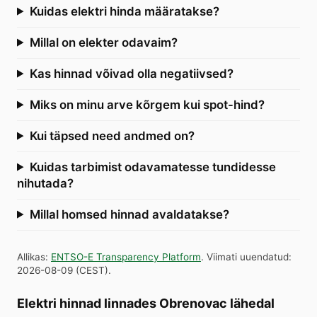
Kuidas elektri hinda määratakse?
Millal on elekter odavaim?
Kas hinnad võivad olla negatiivsed?
Miks on minu arve kõrgem kui spot-hind?
Kui täpsed need andmed on?
Kuidas tarbimist odavamatesse tundidesse
nihutada?
Millal homsed hinnad avaldatakse?
Allikas
:
ENTSO-E Transparency Platform
.
Viimati uuendatud
:
2026-08-09
(
CEST
).
Elektri hinnad linnades Obrenovac lähedal