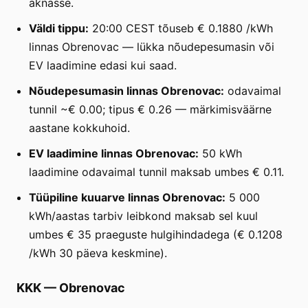
aknasse.
Väldi tippu:
20:00 CEST tõuseb € 0.1880 /kWh
linnas Obrenovac — lükka nõudepesumasin või
EV laadimine edasi kui saad.
Nõudepesumasin linnas Obrenovac:
odavaimal
tunnil ~€ 0.00; tipus € 0.26 — märkimisväärne
aastane kokkuhoid.
EV laadimine linnas Obrenovac:
50 kWh
laadimine odavaimal tunnil maksab umbes € 0.11.
Tüüpiline kuuarve linnas Obrenovac:
5 000
kWh/aastas tarbiv leibkond maksab sel kuul
umbes € 35 praeguste hulgihindadega (€ 0.1208
/kWh 30 päeva keskmine).
KKK
—
Obrenovac