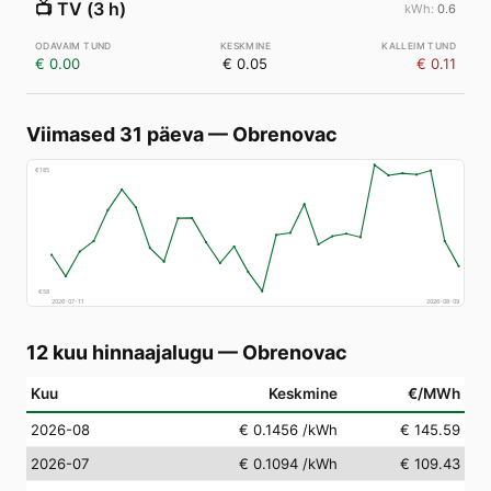
📺
TV (3 h)
0.6
€ 0.00
€ 0.05
€ 0.11
Viimased 31 päeva
—
Obrenovac
€
185
€
58
2026-07-11
2026-08-09
12 kuu hinnaajalugu
—
Obrenovac
Kuu
Keskmine
€/MWh
2026-08
€ 0.1456
/kWh
€ 145.59
2026-07
€ 0.1094
/kWh
€ 109.43