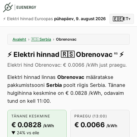
🇪🇪
⚡️ Elektri hinnad Euroopas
pühapäev, 9. august 2026
ET
▾
Avaleht
›
🇷🇸
Serbia
›
Obrenovac
⚡️
Elektri hinnad
🇷🇸
Obrenovac
⚡️
RS
Elektri hind Obrenovac: € 0.0066 /kWh just praegu.
Elektri hinnad linnas
Obrenovac
määratakse
pakkumistsooni
Serbia
poolt riigis Serbia. Tänane
hulgihinna keskmine on € 0.0828 /kWh, odavaim
tund on kell 11:00.
TÄNANE KESKMINE
PRAEGU (13:00)
€ 0.0828
€ 0.0066
/kWh
/kWh
▼ 24% vs eile