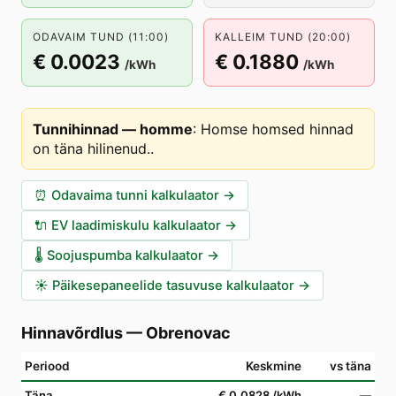
ODAVAIM TUND (11:00)
KALLEIM TUND (20:00)
€ 0.0023
€ 0.1880
/kWh
/kWh
Tunnihinnad — homme
:
Homse homsed hinnad
on täna hilinenud.
.
⏰
Odavaima tunni kalkulaator
→
🔌
EV laadimiskulu kalkulaator
→
🌡️
Soojuspumba kalkulaator
→
☀️
Päikesepaneelide tasuvuse kalkulaator
→
Hinnavõrdlus
—
Obrenovac
Periood
Keskmine
vs täna
Täna
€ 0.0828
/kWh
—