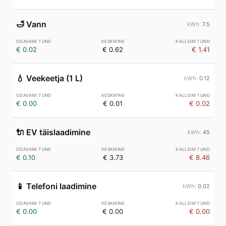
🛁
Vann
7.5
€ 0.02
€ 0.62
€ 1.41
💧
Veekeetja (1 L)
0.12
€ 0.00
€ 0.01
€ 0.02
🔌
EV täislaadimine
45
€ 0.10
€ 3.73
€ 8.46
📱
Telefoni laadimine
0.02
€ 0.00
€ 0.00
€ 0.00