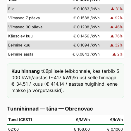
Eile
€ 0.1083
/kWh
▲
31
%
Viimased 7 päeva
€ 0.1588
/kWh
▲
92
%
Viimased 30 päeva
€ 0.1208
/kWh
▲
46
%
Käesolev kuu
€ 0.1456
/kWh
▲
76
%
Eelmine kuu
€ 0.1094
/kWh
▲
32
%
Eelmine aasta
€ 0.0843
/kWh
▲
2
%
Kuu hinnang
tüüpilisele leibkonnale, kes tarbib 5
000 kWh/aastas (~417 kWh/kuus) selle hinnaga:
€ 34.51 / kuus (€ 414.14 / aastas hulgihind, enne
makse ja võrgutasusid).
Tunnihinnad — täna
—
Obrenovac
Tund (CEST)
€/MWh
€/kWh
02
:00
€ 106.00
€ 0.1060