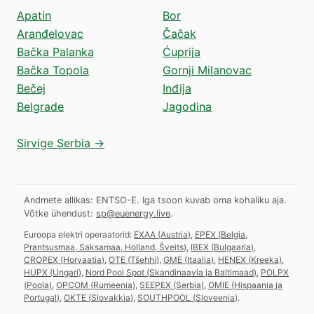
Apatin
Bor
Aranđelovac
Čačak
Bačka Palanka
Ćuprija
Bačka Topola
Gornji Milanovac
Bečej
Inđija
Belgrade
Jagodina
Sirvige Serbia →
Andmete allikas: ENTSO-E. Iga tsoon kuvab oma kohaliku aja.
Võtke ühendust:
sp@euenergy.live
.
Euroopa elektri operaatorid:
EXAA
(
Austria
)
,
EPEX
(
Belgia,
Prantsusmaa, Saksamaa, Holland, Šveits
)
,
IBEX
(
Bulgaaria
)
,
CROPEX
(
Horvaatia
)
,
OTE
(
Tšehhi
)
,
GME
(
Itaalia
)
,
HENEX
(
Kreeka
)
,
HUPX
(
Ungari
)
,
Nord Pool Spot
(
Skandinaavia ja Baltimaad
)
,
POLPX
(
Poola
)
,
OPCOM
(
Rumeenia
)
,
SEEPEX
(
Serbia
)
,
OMIE
(
Hispaania ja
Portugal
)
,
OKTE
(
Slovakkia
)
,
SOUTHPOOL
(
Sloveenia
)
.