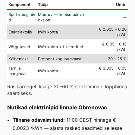
Komponent
Tüüp
Umb.
Spot-/hulgihin
Muutuv — homse päeva
—
d
oksjon
€ 0.005 – 0.20
Elektriaktsiis
kWh kohta
/kWh
€ 0.05 – 0.15
Võrgutasud
kWh kohta + fikseeritud
/kWh
Käibemaks
Protsent kogusummast
20 – 25 %
Tarnija
€ 0.005 – 0.05
kWh kohta
marginaal
/kWh
Rusikareegel: lisage 30–60 % spot-hinnale lõpphinna
saamiseks.
Nutikad elektrinipid linnale Obrenovac
Tänane odavaim tund:
11:00 CEST hinnaga €
0.0023 /kWh — ajasta rasked seadmed sellesse