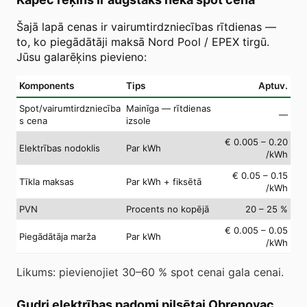
Šajā lapā cenas ir vairumtirdzniecības rītdienas —
to, ko piegādātāji maksā Nord Pool / EPEX tirgū.
Jūsu galarēķins pievieno:
Komponents
Tips
Aptuv.
Spot/vairumtirdzniecība
Mainīga — rītdienas
—
s cena
izsole
€ 0.005 – 0.20
Elektrības nodoklis
Par kWh
/kWh
€ 0.05 – 0.15
Tīkla maksas
Par kWh + fiksētā
/kWh
PVN
Procents no kopējā
20 – 25 %
€ 0.005 – 0.05
Piegādātāja marža
Par kWh
/kWh
Likums: pievienojiet 30–60 % spot cenai gala cenai.
Gudri elektrības padomi pilsētai Obrenovac