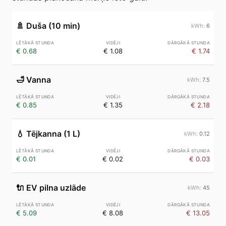
🚿
Duša (10 min)
6
€ 0.68
€ 1.08
€ 1.74
🛁
Vanna
7.5
€ 0.85
€ 1.35
€ 2.18
💧
Tējkanna (1 L)
0.12
€ 0.01
€ 0.02
€ 0.03
🔌
EV pilna uzlāde
45
€ 5.09
€ 8.08
€ 13.05