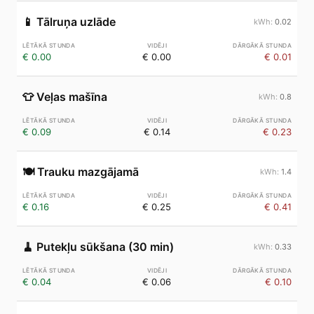
📱
Tālruņa uzlāde
0.02
€ 0.00
€ 0.00
€ 0.01
👕
Veļas mašīna
0.8
€ 0.09
€ 0.14
€ 0.23
🍽️
Trauku mazgājamā
1.4
€ 0.16
€ 0.25
€ 0.41
🧹
Putekļu sūkšana (30 min)
0.33
€ 0.04
€ 0.06
€ 0.10