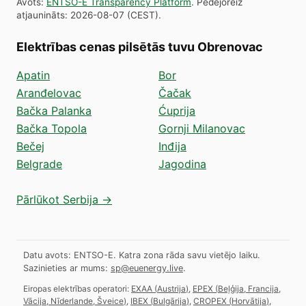
Avots
:
ENTSO-E Transparency Platform
.
Pēdējoreiz
atjaunināts
:
2026-08-07
(
CEST
).
Elektrības cenas pilsētās tuvu Obrenovac
Apatin
Bor
Aranđelovac
Čačak
Bačka Palanka
Ćuprija
Bačka Topola
Gornji Milanovac
Bečej
Inđija
Belgrade
Jagodina
Pārlūkot Serbija →
Datu avots: ENTSO-E. Katra zona rāda savu vietējo laiku.
Sazinieties ar mums:
sp@euenergy.live
.
Eiropas elektrības operatori:
EXAA
(
Austrija
)
,
EPEX
(
Beļģija, Francija,
Vācija, Nīderlande, Šveice
)
,
IBEX
(
Bulgārija
)
,
CROPEX
(
Horvātija
)
,