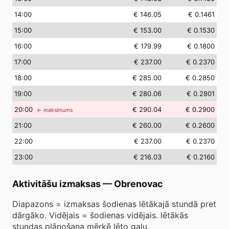
14
:00
€ 146.05
€ 0.1461
15
:00
€ 153.00
€ 0.1530
16
:00
€ 179.99
€ 0.1800
17
:00
€ 237.00
€ 0.2370
18
:00
€ 285.00
€ 0.2850
19
:00
€ 280.06
€ 0.2801
20
:00
€ 290.04
€ 0.2900
← maksimums
21
:00
€ 260.00
€ 0.2600
22
:00
€ 237.00
€ 0.2370
23
:00
€ 216.03
€ 0.2160
Aktivitāšu izmaksas
—
Obrenovac
Diapazons = izmaksas šodienas lētākajā stundā pret
dārgāko. Vidējais = šodienas vidējais. lētākās
stundas plānošana mērķē lēto galu.