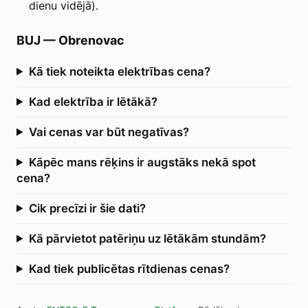
dienu vidējā).
BUJ
—
Obrenovac
Kā tiek noteikta elektrības cena?
Kad elektrība ir lētākā?
Vai cenas var būt negatīvas?
Kāpēc mans rēķins ir augstāks nekā spot
cena?
Cik precīzi ir šie dati?
Kā pārvietot patēriņu uz lētākām stundām?
Kad tiek publicētas rītdienas cenas?