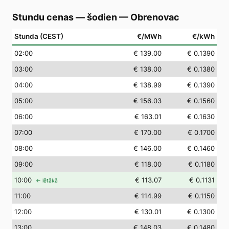
Stundu cenas — šodien
—
Obrenovac
Stunda (CEST)
€/MWh
€/kWh
02
:00
€ 139.00
€ 0.1390
03
:00
€ 138.00
€ 0.1380
04
:00
€ 138.99
€ 0.1390
05
:00
€ 156.03
€ 0.1560
06
:00
€ 163.01
€ 0.1630
07
:00
€ 170.00
€ 0.1700
08
:00
€ 146.00
€ 0.1460
09
:00
€ 118.00
€ 0.1180
10
:00
€ 113.07
€ 0.1131
← lētākā
11
:00
€ 114.99
€ 0.1150
12
:00
€ 130.01
€ 0.1300
13
:00
€ 148.03
€ 0.1480