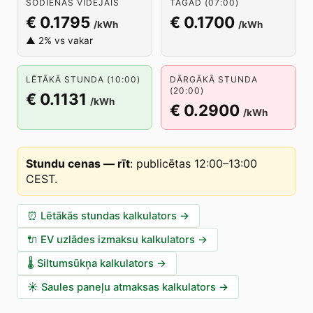
ŠODIENAS VIDĒJAIS
TAGAD (07:00)
€ 0.1795
€ 0.1700
/kWh
/kWh
▲ 2% vs vakar
LĒTĀKĀ STUNDA (10:00)
DĀRGĀKĀ STUNDA
(20:00)
€ 0.1131
/kWh
€ 0.2900
/kWh
Stundu cenas — rīt
:
publicētas 12:00–13:00
CEST
.
⏰
Lētākās stundas kalkulators
→
🔌
EV uzlādes izmaksu kalkulators
→
🌡️
Siltumsūkņa kalkulators
→
☀️
Saules paneļu atmaksas kalkulators
→