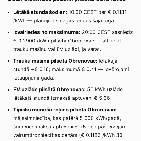
Lētākā stunda šodien:
10:00 CEST par € 0.1131
/kWh — plānojiet smagās ierīces šajā logā.
Izvairieties no maksimuma:
20:00 CEST sasniedz
€ 0.2900 /kWh pilsētā Obrenovac — atlieciet
trauku mašīnu vai EV uzlādi, ja varat.
Trauku mašīna pilsētā Obrenovac:
lētākajā
stundā ~€ 0.16; maksimumā € 0.41 — ievērojami
ietaupījumi gadā.
EV uzlāde pilsētā Obrenovac:
50 kWh uzlāde
lētākajā stundā izmaksā aptuveni € 5.66.
Tipisks mēneša rēķins pilsētā Obrenovac:
mājsaimniecība, kas patērē 5 000 kWh/gadā,
šomēnes maksā aptuveni € 75 pēc pašreizējām
vairumtirdzniecības cenām (€ 0.1183 /kWh 30