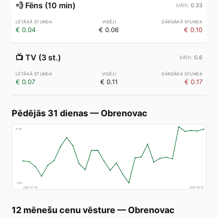
💨
Fēns (10 min)
0.33
€ 0.04
€ 0.06
€ 0.10
📺
TV (3 st.)
0.6
€ 0.07
€ 0.11
€ 0.17
Pēdējās 31 dienas
—
Obrenovac
€
185
€
58
2026-07-09
2026-08-07
12 mēnešu cenu vēsture
—
Obrenovac