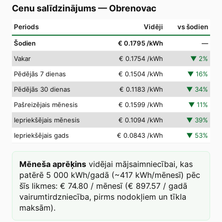
Cenu salīdzinājums
—
Obrenovac
Periods
Vidēji
vs šodien
Šodien
€ 0.1795
/kWh
—
Vakar
€ 0.1754
/kWh
▼
2
%
Pēdējās 7 dienas
€ 0.1504
/kWh
▼
16
%
Pēdējās 30 dienas
€ 0.1183
/kWh
▼
34
%
Pašreizējais mēnesis
€ 0.1599
/kWh
▼
11
%
Iepriekšējais mēnesis
€ 0.1094
/kWh
▼
39
%
Iepriekšējais gads
€ 0.0843
/kWh
▼
53
%
Mēneša aprēķins
vidējai mājsaimniecībai, kas
patērē 5 000 kWh/gadā (~417 kWh/mēnesī) pēc
šīs likmes: € 74.80 / mēnesī (€ 897.57 / gadā
vairumtirdzniecība, pirms nodokļiem un tīkla
maksām).