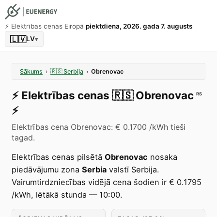
⚡️ Elektrības cenas Eiropā
piektdiena, 2026. gada 7. augusts
🇱🇻
LV
▾
Sākums
›
🇷🇸
Serbija
›
Obrenovac
⚡️
Elektrības cenas
🇷🇸
Obrenovac
RS
⚡️
Elektrības cena Obrenovac: € 0.1700 /kWh tieši
tagad.
Elektrības cenas pilsētā
Obrenovac
nosaka
piedāvājumu zona
Serbia
valstī Serbija.
Vairumtirdzniecības vidējā cena šodien ir € 0.1795
/kWh, lētākā stunda — 10:00.