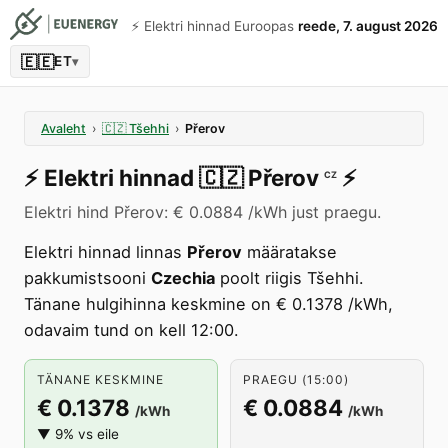
⚡️ Elektri hinnad Euroopas
reede, 7. august 2026
🇪🇪
ET
▾
Avaleht
›
🇨🇿
Tšehhi
›
Přerov
⚡️
Elektri hinnad
🇨🇿
Přerov
⚡️
CZ
Elektri hind Přerov: € 0.0884 /kWh just praegu.
Elektri hinnad linnas
Přerov
määratakse
pakkumistsooni
Czechia
poolt riigis Tšehhi.
Tänane hulgihinna keskmine on € 0.1378 /kWh,
odavaim tund on kell 12:00.
TÄNANE KESKMINE
PRAEGU (15:00)
€ 0.1378
€ 0.0884
/kWh
/kWh
▼ 9% vs eile