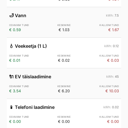
🛁
Vann
7.5
€ 0.59
€ 1.03
€ 1.67
💧
Veekeetja (1 L)
0.12
€ 0.01
€ 0.02
€ 0.03
🔌
EV täislaadimine
45
€ 3.54
€ 6.20
€ 10.03
📱
Telefoni laadimine
0.02
€ 0.00
€ 0.00
€ 0.00