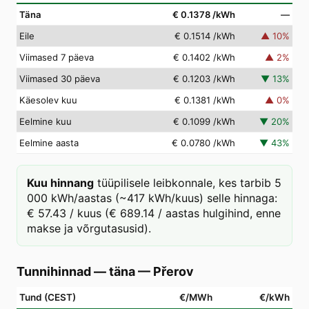
Täna
€ 0.1378
/kWh
—
Eile
€ 0.1514
/kWh
▲
10
%
Viimased 7 päeva
€ 0.1402
/kWh
▲
2
%
Viimased 30 päeva
€ 0.1203
/kWh
▼
13
%
Käesolev kuu
€ 0.1381
/kWh
▲
0
%
Eelmine kuu
€ 0.1099
/kWh
▼
20
%
Eelmine aasta
€ 0.0780
/kWh
▼
43
%
Kuu hinnang
tüüpilisele leibkonnale, kes tarbib 5
000 kWh/aastas (~417 kWh/kuus) selle hinnaga:
€ 57.43 / kuus (€ 689.14 / aastas hulgihind, enne
makse ja võrgutasusid).
Tunnihinnad — täna
—
Přerov
Tund (CEST)
€/MWh
€/kWh