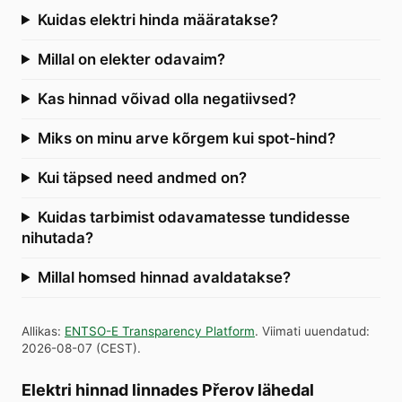
Kuidas elektri hinda määratakse?
Millal on elekter odavaim?
Kas hinnad võivad olla negatiivsed?
Miks on minu arve kõrgem kui spot-hind?
Kui täpsed need andmed on?
Kuidas tarbimist odavamatesse tundidesse
nihutada?
Millal homsed hinnad avaldatakse?
Allikas
:
ENTSO-E Transparency Platform
.
Viimati uuendatud
:
2026-08-07
(
CEST
).
Elektri hinnad linnades Přerov lähedal