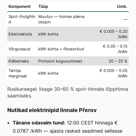
Komponent
Tüüp
Umb.
Spot-/hulgihin
Muutuv — homse päeva
—
d
oksjon
€ 0.005 – 0.20
Elektriaktsiis
kWh kohta
/kWh
€ 0.05 – 0.15
Võrgutasud
kWh kohta + fikseeritud
/kWh
Käibemaks
Protsent kogusummast
20 – 25 %
Tarnija
€ 0.005 – 0.05
kWh kohta
marginaal
/kWh
Rusikareegel: lisage 30–60 % spot-hinnale lõpphinna
saamiseks.
Nutikad elektrinipid linnale Přerov
Tänane odavaim tund:
12:00 CEST hinnaga €
0.0787 /kWh — ajasta rasked seadmed sellesse