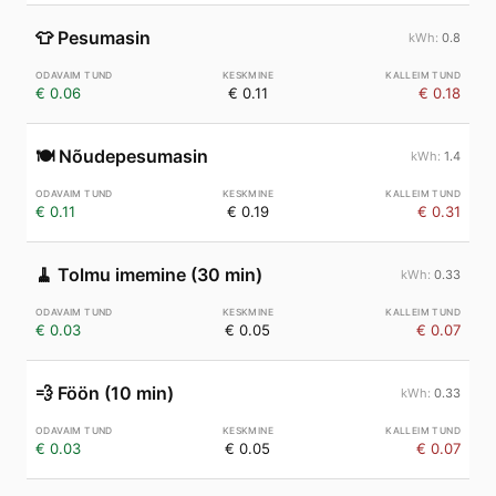
👕
Pesumasin
0.8
€ 0.06
€ 0.11
€ 0.18
🍽️
Nõudepesumasin
1.4
€ 0.11
€ 0.19
€ 0.31
🧹
Tolmu imemine (30 min)
0.33
€ 0.03
€ 0.05
€ 0.07
💨
Föön (10 min)
0.33
€ 0.03
€ 0.05
€ 0.07