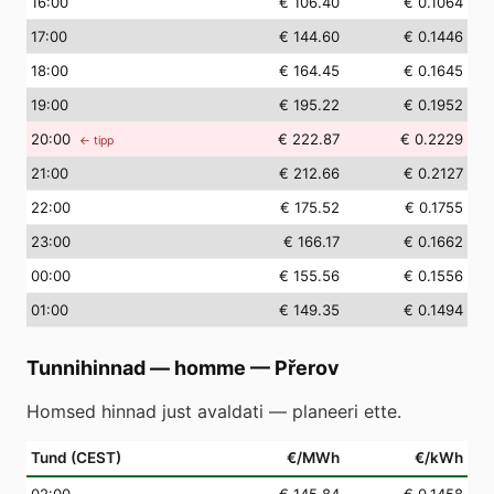
16
:00
€ 106.40
€ 0.1064
17
:00
€ 144.60
€ 0.1446
18
:00
€ 164.45
€ 0.1645
19
:00
€ 195.22
€ 0.1952
20
:00
€ 222.87
€ 0.2229
← tipp
21
:00
€ 212.66
€ 0.2127
22
:00
€ 175.52
€ 0.1755
23
:00
€ 166.17
€ 0.1662
00
:00
€ 155.56
€ 0.1556
01
:00
€ 149.35
€ 0.1494
Tunnihinnad — homme
—
Přerov
Homsed hinnad just avaldati — planeeri ette.
Tund (CEST)
€/MWh
€/kWh