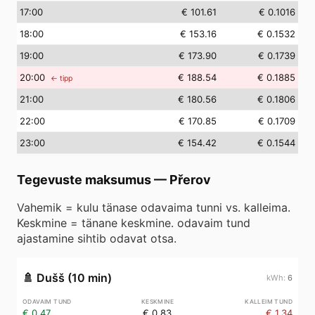
17
:00
€ 101.61
€ 0.1016
18
:00
€ 153.16
€ 0.1532
19
:00
€ 173.90
€ 0.1739
20
:00
€ 188.54
€ 0.1885
← tipp
21
:00
€ 180.56
€ 0.1806
22
:00
€ 170.85
€ 0.1709
23
:00
€ 154.42
€ 0.1544
Tegevuste maksumus
—
Přerov
Vahemik = kulu tänase odavaima tunni vs. kalleima.
Keskmine = tänane keskmine. odavaim tund
ajastamine sihtib odavat otsa.
🚿
Dušš (10 min)
6
€ 0.47
€ 0.83
€ 1.34