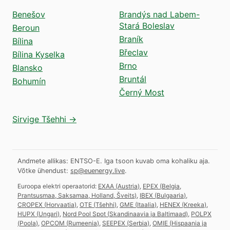
Benešov
Brandýs nad Labem-
Stará Boleslav
Beroun
Braník
Bílina
Břeclav
Bílina Kyselka
Brno
Blansko
Bruntál
Bohumín
Černý Most
Sirvige Tšehhi →
Andmete allikas: ENTSO-E. Iga tsoon kuvab oma kohaliku aja.
Võtke ühendust:
sp@euenergy.live
.
Euroopa elektri operaatorid:
EXAA
(
Austria
)
,
EPEX
(
Belgia,
Prantsusmaa, Saksamaa, Holland, Šveits
)
,
IBEX
(
Bulgaaria
)
,
CROPEX
(
Horvaatia
)
,
OTE
(
Tšehhi
)
,
GME
(
Itaalia
)
,
HENEX
(
Kreeka
)
,
HUPX
(
Ungari
)
,
Nord Pool Spot
(
Skandinaavia ja Baltimaad
)
,
POLPX
(
Poola
)
,
OPCOM
(
Rumeenia
)
,
SEEPEX
(
Serbia
)
,
OMIE
(
Hispaania ja