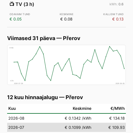
📺
TV (3 h)
0.6
€ 0.05
€ 0.08
€ 0.13
Viimased 31 päeva
—
Přerov
€
160
€
78
2026-07-09
2026-08-08
12 kuu hinnaajalugu
—
Přerov
Kuu
Keskmine
€/MWh
2026-08
€ 0.1342
/kWh
€ 134.18
2026-07
€ 0.1099
/kWh
€ 109.93