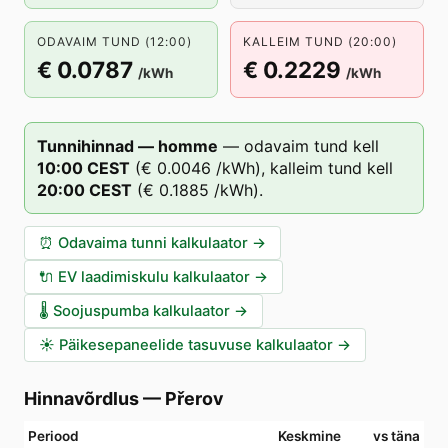
ODAVAIM TUND (12:00)
KALLEIM TUND (20:00)
€ 0.0787
€ 0.2229
/kWh
/kWh
Tunnihinnad — homme
—
odavaim tund kell
10
:00
CEST
(
€ 0.0046
/kWh),
kalleim tund kell
20
:00
CEST
(
€ 0.1885
/kWh).
⏰
Odavaima tunni kalkulaator
→
🔌
EV laadimiskulu kalkulaator
→
🌡️
Soojuspumba kalkulaator
→
☀️
Päikesepaneelide tasuvuse kalkulaator
→
Hinnavõrdlus
—
Přerov
Periood
Keskmine
vs täna