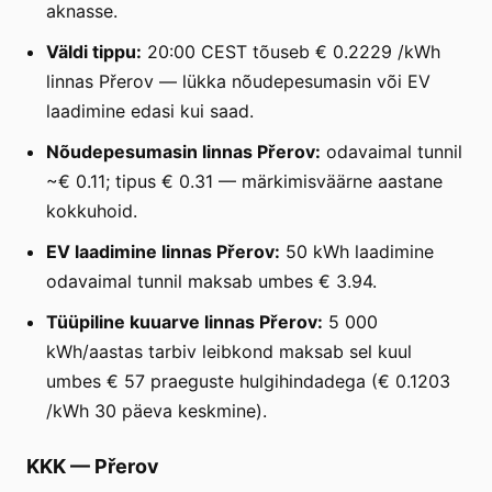
aknasse.
Väldi tippu:
20:00 CEST tõuseb € 0.2229 /kWh
linnas Přerov — lükka nõudepesumasin või EV
laadimine edasi kui saad.
Nõudepesumasin linnas Přerov:
odavaimal tunnil
~€ 0.11; tipus € 0.31 — märkimisväärne aastane
kokkuhoid.
EV laadimine linnas Přerov:
50 kWh laadimine
odavaimal tunnil maksab umbes € 3.94.
Tüüpiline kuuarve linnas Přerov:
5 000
kWh/aastas tarbiv leibkond maksab sel kuul
umbes € 57 praeguste hulgihindadega (€ 0.1203
/kWh 30 päeva keskmine).
KKK
—
Přerov