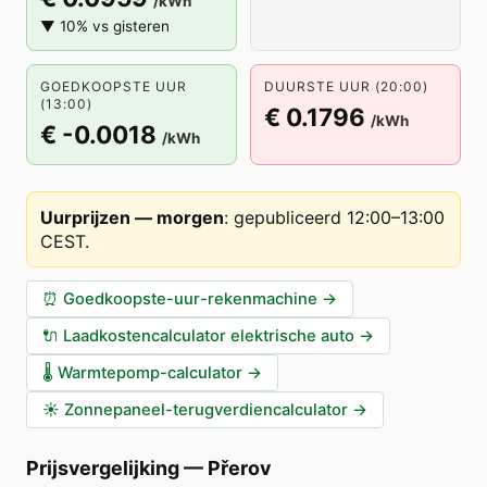
/kWh
▼ 10% vs gisteren
GOEDKOOPSTE UUR
DUURSTE UUR (20:00)
(13:00)
€ 0.1796
/kWh
€ -0.0018
/kWh
Uurprijzen — morgen
:
gepubliceerd 12:00–13:00
CEST
.
⏰
Goedkoopste-uur-rekenmachine
→
🔌
Laadkostencalculator elektrische auto
→
🌡️
Warmtepomp-calculator
→
☀️
Zonnepaneel-terugverdiencalculator
→
Prijsvergelijking
—
Přerov