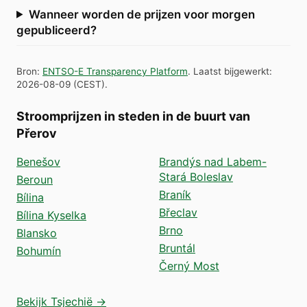
Wanneer worden de prijzen voor morgen
gepubliceerd?
Bron
:
ENTSO-E Transparency Platform
.
Laatst bijgewerkt
:
2026-08-09
(
CEST
).
Stroomprijzen in steden in de buurt van
Přerov
Benešov
Brandýs nad Labem-
Stará Boleslav
Beroun
Braník
Bílina
Břeclav
Bílina Kyselka
Brno
Blansko
Bruntál
Bohumín
Černý Most
Bekijk Tsjechië →