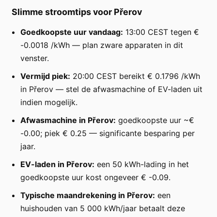
Slimme stroomtips voor Přerov
Goedkoopste uur vandaag:
13:00 CEST tegen €
-0.0018 /kWh — plan zware apparaten in dit
venster.
Vermijd piek:
20:00 CEST bereikt € 0.1796 /kWh
in Přerov — stel de afwasmachine of EV-laden uit
indien mogelijk.
Afwasmachine in Přerov:
goedkoopste uur ~€
-0.00; piek € 0.25 — significante besparing per
jaar.
EV-laden in Přerov:
een 50 kWh-lading in het
goedkoopste uur kost ongeveer € -0.09.
Typische maandrekening in Přerov:
een
huishouden van 5 000 kWh/jaar betaalt deze