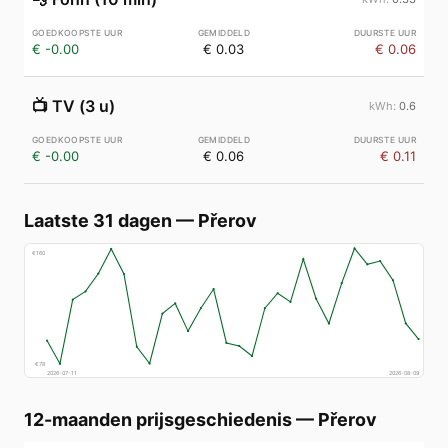
€ -0.00
€ 0.03
€ 0.06
📺
TV (3 u)
0.6
€ -0.00
€ 0.06
€ 0.11
Laatste 31 dagen
—
Přerov
€
160
€
78
2026-07-11
2026-08-09
12-maanden prijsgeschiedenis
—
Přerov