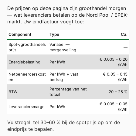
De prijzen op deze pagina zijn groothandel morgen
— wat leveranciers betalen op de Nord Pool / EPEX-
markt. Uw eindfactuur voegt toe:
Component
Type
Ca.
Spot-/groothandels
Variabel —
—
prijs
morgenveiling
€ 0.005 – 0.20
Energiebelasting
Per kWh
/kWh
Netbeheerderskost
Per kWh + vast
€ 0.05 – 0.15
en
bedrag
/kWh
Percentage van het
BTW
20 – 25 %
totaal
€ 0.005 – 0.05
Leveranciersmarge
Per kWh
/kWh
Vuistregel: tel 30–60 % bij de spotprijs op om de
eindprijs te bepalen.