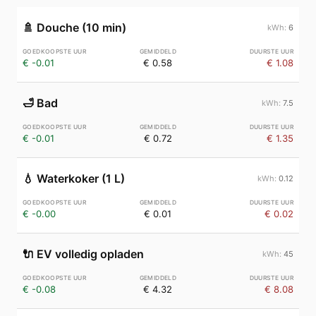
🚿
Douche (10 min)
6
€ -0.01
€ 0.58
€ 1.08
🛁
Bad
7.5
€ -0.01
€ 0.72
€ 1.35
💧
Waterkoker (1 L)
0.12
€ -0.00
€ 0.01
€ 0.02
🔌
EV volledig opladen
45
€ -0.08
€ 4.32
€ 8.08