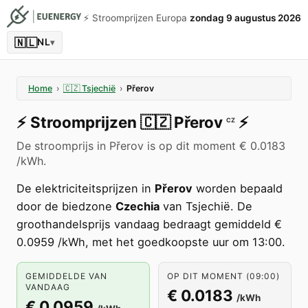
⚡️ Stroomprijzen Europa
zondag 9 augustus 2026
🇳🇱
NL
▾
Home
›
🇨🇿
Tsjechië
›
Přerov
⚡️
Stroomprijzen
🇨🇿
Přerov
⚡️
CZ
De stroomprijs in Přerov is op dit moment € 0.0183
/kWh.
De elektriciteitsprijzen in
Přerov
worden bepaald
door de biedzone
Czechia
van Tsjechië. De
groothandelsprijs vandaag bedraagt gemiddeld €
0.0959 /kWh, met het goedkoopste uur om 13:00.
GEMIDDELDE VAN
OP DIT MOMENT (09:00)
VANDAAG
€ 0.0183
/kWh
€ 0.0959