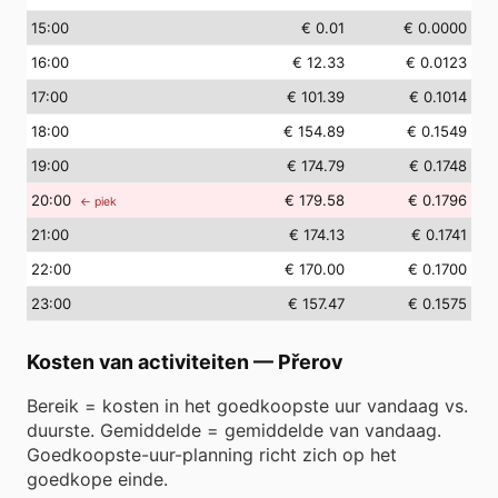
15
:00
€ 0.01
€ 0.0000
16
:00
€ 12.33
€ 0.0123
17
:00
€ 101.39
€ 0.1014
18
:00
€ 154.89
€ 0.1549
19
:00
€ 174.79
€ 0.1748
20
:00
€ 179.58
€ 0.1796
← piek
21
:00
€ 174.13
€ 0.1741
22
:00
€ 170.00
€ 0.1700
23
:00
€ 157.47
€ 0.1575
Kosten van activiteiten
—
Přerov
Bereik = kosten in het goedkoopste uur vandaag vs.
duurste. Gemiddelde = gemiddelde van vandaag.
Goedkoopste-uur-planning richt zich op het
goedkope einde.