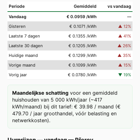
Periode
Gemiddeld
vs vandaag
Vandaag
€ 0.0959
/kWh
—
Gisteren
€ 0.1071
/kWh
▲
12
%
Laatste 7 dagen
€ 0.1355
/kWh
▲
41
%
Laatste 30 dagen
€ 0.1205
/kWh
▲
26
%
Huidige maand
€ 0.1299
/kWh
▲
35
%
Vorige maand
€ 0.1099
/kWh
▲
15
%
Vorig jaar
€ 0.0780
/kWh
▼
19
%
Maandelijkse schatting
voor een gemiddeld
huishouden van 5 000 kWh/jaar (~417
kWh/maand) bij dit tarief: € 39.98 / maand (€
479.70 / jaar groothandel, vóór belasting en
netwerkkosten).
Uurprijzen — vandaag
—
Přerov