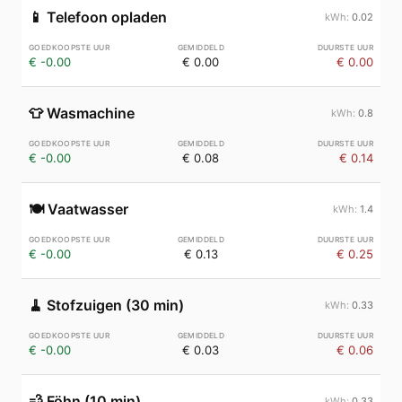
📱
Telefoon opladen
0.02
€ -0.00
€ 0.00
€ 0.00
👕
Wasmachine
0.8
€ -0.00
€ 0.08
€ 0.14
🍽️
Vaatwasser
1.4
€ -0.00
€ 0.13
€ 0.25
🧹
Stofzuigen (30 min)
0.33
€ -0.00
€ 0.03
€ 0.06
💨
Föhn (10 min)
0.33