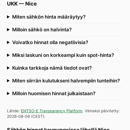
UKK
—
Nice
Miten sähkön hinta määräytyy?
Milloin sähkö on halvinta?
Voivatko hinnat olla negatiivisia?
Miksi laskuni on korkeampi kuin spot-hinta?
Kuinka tarkkoja nämä tiedot ovat?
Miten siirrän kulutukseni halvempiin tunteihin?
Milloin huomisen hinnat julkaistaan?
Lähde
:
ENTSO-E Transparency Platform
.
Viimeksi päivitetty
:
2026-08-06
(
CEST
).
Sähkön hinnat kaupungeissa lähellä Nice