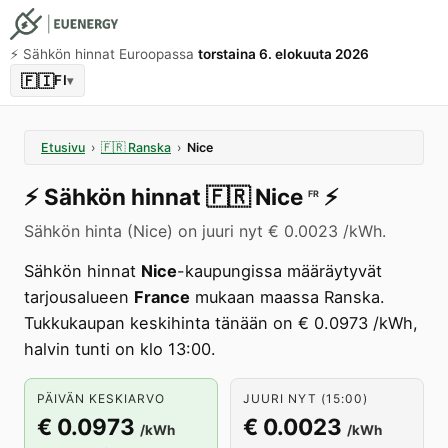
⚡️ Sähkön hinnat Euroopassa
torstaina 6. elokuuta 2026
🇫🇮
FI
▾
Etusivu
›
🇫🇷
Ranska
›
Nice
⚡️
Sähkön hinnat
🇫🇷
Nice
⚡️
FR
Sähkön hinta (Nice) on juuri nyt € 0.0023 /kWh.
Sähkön hinnat
Nice
-kaupungissa määräytyvät
tarjousalueen
France
mukaan maassa Ranska.
Tukkukaupan keskihinta tänään on € 0.0973 /kWh,
halvin tunti on klo 13:00.
PÄIVÄN KESKIARVO
JUURI NYT (15:00)
€ 0.0973
€ 0.0023
/kWh
/kWh