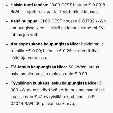
Halvin tunti tänään:
13:00 CEST hintaan € 0.0018
/kWh — ajoita raskaat laitteet tähän ikkunaan.
Vältä huippua:
21:00 CEST nousee € 0.1782 /kWh
kaupungissa Nice — siirrä astianpesukone tai EV-
lataus jos voit.
Astianpesukone kaupungissa Nice:
halvimmalla
tunnilla ~€ 0.00; huipulla € 0.25 — merkittäviä
säästöjä vuodessa.
EV-lataus kaupungissa Nice:
50 kWh:n lataus
halvimmalla tunnilla maksaa noin € 0.09.
Tyypillinen kuukausilasku kaupungissa Nice:
5
000 kWh/vuosi käyttävä kotitalous maksaa tässä
kuussa noin € 41 nykyisillä tukkuhinnoilla (€
0.1044 /kWh 30 päivän keskiarvo).