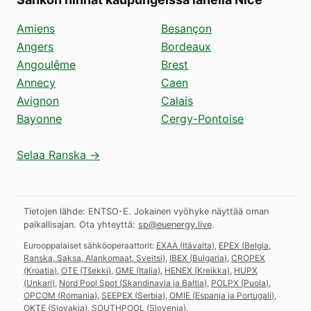
Amiens
Besançon
Angers
Bordeaux
Angoulême
Brest
Annecy
Caen
Avignon
Calais
Bayonne
Cergy-Pontoise
Selaa Ranska →
Tietojen lähde: ENTSO-E. Jokainen vyöhyke näyttää oman
paikallisajan.
Ota yhteyttä:
sp@euenergy.live
.
Eurooppalaiset sähköoperaattorit:
EXAA
(
Itävalta
)
,
EPEX
(
Belgia,
Ranska, Saksa, Alankomaat, Sveitsi
)
,
IBEX
(
Bulgaria
)
,
CROPEX
(
Kroatia
)
,
OTE
(
Tšekki
)
,
GME
(
Italia
)
,
HENEX
(
Kreikka
)
,
HUPX
(
Unkari
)
,
Nord Pool Spot
(
Skandinavia ja Baltia
)
,
POLPX
(
Puola
)
,
OPCOM
(
Romania
)
,
SEEPEX
(
Serbia
)
,
OMIE
(
Espanja ja Portugali
)
,
OKTE
(
Slovakia
)
,
SOUTHPOOL
(
Slovenia
)
.