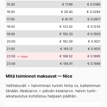
15
:00
€ 17.99
€ 0.0180
16
:00
€ 28.40
€ 0.0284
17
:00
€ 81.70
€ 0.0817
18
:00
€ 123.42
€ 0.1234
19
:00
€ 150.33
€ 0.1503
20
:00
€ 162.09
€ 0.1621
21
:00
€ 163.12
€ 0.1631
22
:00
€ 169.52
€ 0.1695
← huippu
23
:00
€ 156.91
€ 0.1569
Mitä toiminnot maksavat
—
Nice
Vaihteluväli = halvimman tunnin hinta vs. kalleimman
tänään. Keskiarvo = päivän keskiarvo. halvin tunti-
aikataulutus kohdistuu halpaan päähän.