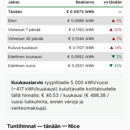
Jakso
Keskiarvo
vs tänään
Tänään
€ 0.0973
/kWh
—
Eilen
€ 0.0988
/kWh
▲
2
%
Viimeiset 7 päivää
€ 0.1163
/kWh
▲
20
%
Viimeiset 30 päivää
€ 0.1044
/kWh
▲
7
%
Kuluva kuukausi
€ 0.1107
/kWh
▲
14
%
Edellinen kuukausi
€ 0.0952
/kWh
▼
2
%
Edellinen vuosi
€ 0.0551
/kWh
▼
43
%
Kuukausiarvio
tyypilliselle 5 000 kWh/vuosi
(~417 kWh/kuukausi) kuluttavalle kotitaloudelle
tällä hinnalla: € 40.53 / kuukausi (€ 486.38 /
vuosi tukkuhinta, ennen veroja ja
verkkomaksuja).
Tuntihinnat — tänään
—
Nice