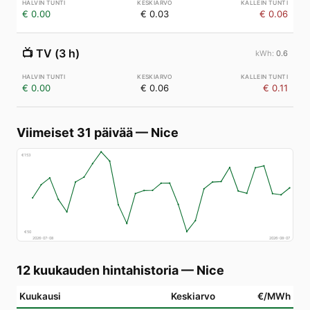
€ 0.00
€ 0.03
€ 0.06
📺
TV (3 h)
0.6
€ 0.00
€ 0.06
€ 0.11
Viimeiset 31 päivää
—
Nice
€
153
€
50
2026-07-08
2026-08-07
12 kuukauden hintahistoria
—
Nice
Kuukausi
Keskiarvo
€/MWh