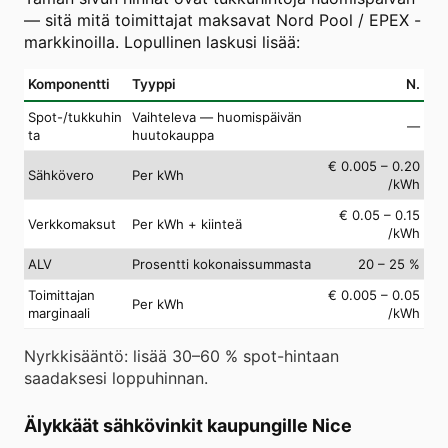
— sitä mitä toimittajat maksavat Nord Pool / EPEX -
markkinoilla. Lopullinen laskusi lisää:
Komponentti
Tyyppi
N.
Spot-/tukkuhin
Vaihteleva — huomispäivän
—
ta
huutokauppa
€ 0.005 – 0.20
Sähkövero
Per kWh
/kWh
€ 0.05 – 0.15
Verkkomaksut
Per kWh + kiinteä
/kWh
ALV
Prosentti kokonaissummasta
20 – 25 %
Toimittajan
€ 0.005 – 0.05
Per kWh
marginaali
/kWh
Nyrkkisääntö: lisää 30–60 % spot-hintaan
saadaksesi loppuhinnan.
Älykkäät sähkövinkit kaupungille Nice