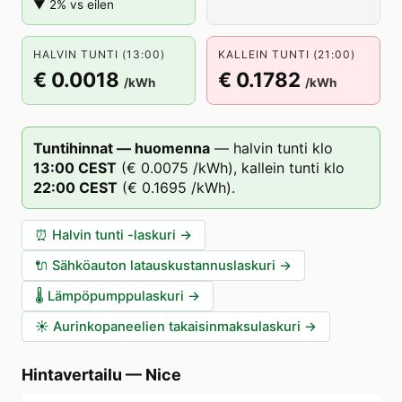
▼ 2% vs eilen
HALVIN TUNTI (13:00)
KALLEIN TUNTI (21:00)
€ 0.0018
€ 0.1782
/kWh
/kWh
Tuntihinnat — huomenna
—
halvin tunti klo
13
:00
CEST
(
€ 0.0075
/kWh),
kallein tunti klo
22
:00
CEST
(
€ 0.1695
/kWh).
⏰
Halvin tunti -laskuri
→
🔌
Sähköauton latauskustannuslaskuri
→
🌡️
Lämpöpumppulaskuri
→
☀️
Aurinkopaneelien takaisinmaksulaskuri
→
Hintavertailu
—
Nice