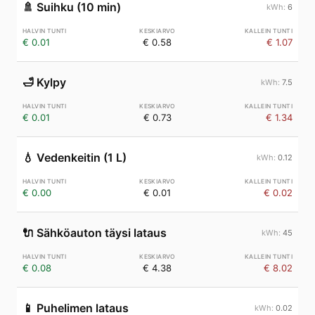
🚿
Suihku (10 min)
6
€ 0.01
€ 0.58
€ 1.07
🛁
Kylpy
7.5
€ 0.01
€ 0.73
€ 1.34
💧
Vedenkeitin (1 L)
0.12
€ 0.00
€ 0.01
€ 0.02
🔌
Sähköauton täysi lataus
45
€ 0.08
€ 4.38
€ 8.02
📱
Puhelimen lataus
0.02