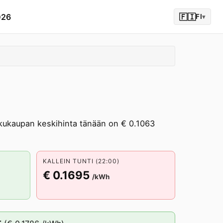
026
🇫🇮
FI
▾
ukaupan keskihinta tänään on € 0.1063
KALLEIN TUNTI (22:00)
€ 0.1695
/kWh