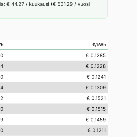
la: € 44.27 / kuukausi (€ 531.29 / vuosi
Wh
€/kWh
50
€ 0.1285
84
€ 0.1228
10
€ 0.1241
94
€ 0.1309
12
€ 0.1521
50
€ 0.1515
89
€ 0.1459
10
€ 0.1211