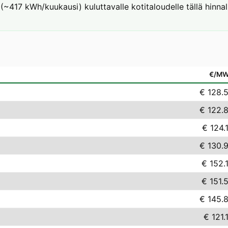
 (~417 kWh/kuukausi) kuluttavalle kotitaloudelle tällä hinnal
€/M
€ 128.
€ 122.
€ 124.
€ 130.
€ 152.
€ 151.
€ 145.
€ 121.