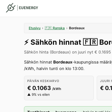
Etusivu
›
🇫🇷
Ranska
›
Bordeaux
⚡️
Sähkön hinnat
🇫🇷
Bor
Sähkön hinta (Bordeaux) on juuri nyt € 0.1695
Sähkön hinnat
Bordeaux
-kaupungissa määrä
/kWh, halvin tunti on klo 13:00.
PÄIVÄN KESKIARVO
JUURI 
€ 0.1063
€ 0.
/kWh
▲ 9% vs eilen