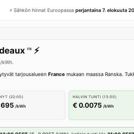
⚡️ Sähkön hinnat Euroopassa
perjantaina 7. elokuuta 2
deaux
⚡️
FR
 /kWh.
ytyvät tarjousalueen
France
mukaan maassa Ranska. Tukk
NYT (22:00)
HALVIN TUNTI (13:00)
1695
€ 0.0075
/kWh
/kWh