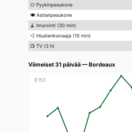
👕
Pyykinpesukone
🍽️
Astianpesukone
🧹
Imurointi (30 min)
💨
Hiustenkuivaaja (10 min)
📺
TV (3 h)
Viimeiset 31 päivää
—
Bordeaux
€
153