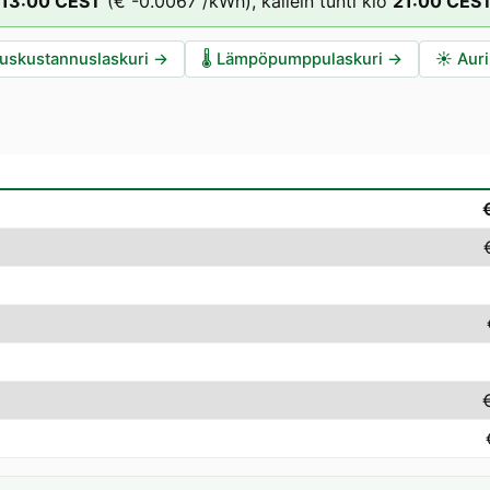
13
:00
CEST
(
€ -0.0067
/kWh),
kallein tunti klo
21
:00
CES
auskustannuslaskuri
→
🌡️
Lämpöpumppulaskuri
→
☀️
Auri