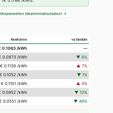
T
(
€ 0.1786
/kWh).
nkopaneelien takaisinmaksulaskuri
→
Keskiarvo
vs tänään
€ 0.1063
/kWh
—
€ 0.0973
/kWh
▼
8
%
€ 0.1139
/kWh
▲
7
%
€ 0.1052
/kWh
▼
1
%
€ 0.1101
/kWh
▲
4
%
€ 0.0952
/kWh
▼
10
%
€ 0.0551
/kWh
▼
48
%