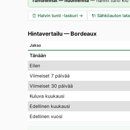
Tuntihinnat — huomenna
—
halvin tunti klo
⏰
Halvin tunti -laskuri
→
🔌
Sähköauton lat
Hintavertailu
—
Bordeaux
Jakso
Tänään
Eilen
Viimeiset 7 päivää
Viimeiset 30 päivää
Kuluva kuukausi
Edellinen kuukausi
Edellinen vuosi