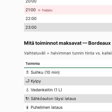
20
:00
21
:00
← huippu
22
:00
23
:00
Mitä toiminnot maksavat
—
Bordeaux
Vaihteluväli = halvimman tunnin hinta vs. kall
Toiminta
🚿
Suihku (10 min)
🛁
Kylpy
💧
Vedenkeitin (1 L)
🔌
Sähköauton täysi lataus
📱
Puhelimen lataus