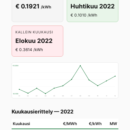
€ 0.1921
Huhtikuu 2022
/kWh
€ 0.1010 /kWh
KALLEIN KUUKAUSI
Elokuu 2022
€ 0.3614 /kWh
€ 0.3614
€ 0.1010
01
02
03
04
05
06
07
08
09
10
11
12
Kuukausierittely — 2022
Kuukausi
€/MWh
€/kWh
MW