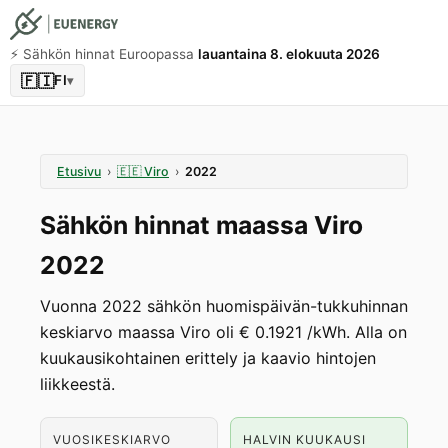
⚡️ Sähkön hinnat Euroopassa
lauantaina 8. elokuuta 2026
🇫🇮
FI
▾
Etusivu
›
🇪🇪
Viro
›
2022
Sähkön hinnat maassa Viro
2022
Vuonna 2022 sähkön huomispäivän-tukkuhinnan
keskiarvo maassa Viro oli € 0.1921 /kWh. Alla on
kuukausikohtainen erittely ja kaavio hintojen
liikkeestä.
VUOSIKESKIARVO
HALVIN KUUKAUSI