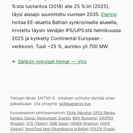
%:sta tuotantoa (2018) alle 25 %:iin (2025),
täysi alasajo suunniteltu vuoteen 2035.
Elering
hoitaa EE-aluetta Baltian synkronisella alueella,
irrotettu täysin Venäjän IPS/UPS:stä helmikuussa
2025 ja kytketty Continental European -
verkkoon. Tuuli ~25 %, aurinko yli 700 MW.
←
Sähkön nykyiset hinnat — Viro
Tietojen lähde: ENTSO-E. Jokainen vyöhyke näyttää oman
paikallisajan.
Ota yhteyttä:
sp@euenergy.live
.
Eurooppalaiset sähköoperaattorit:
EXAA
(
Itävalta
)
,
EPEX
(
Belgia,
Ranska, Saksa, Alankomaat, Sveitsi
)
,
IBEX
(
Bulgaria
)
,
CROPEX
(
Kroatia
)
,
OTE
(
Tšekki
)
,
GME
(
Italia
)
,
HENEX
(
Kreikka
)
,
HUPX
(
Unkari
)
,
Nord Pool Spot
(
Skandinavia ja Baltia
)
,
POLPX
(
Puola
)
,