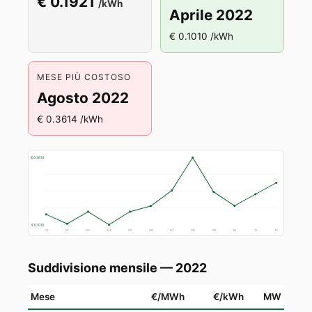
€ 0.1921
/kWh
Aprile 2022
€ 0.1010 /kWh
MESE PIÙ COSTOSO
Agosto 2022
€ 0.3614 /kWh
€ 0.3614
€ 0.1010
01
02
03
04
05
06
07
08
09
10
11
12
Suddivisione mensile — 2022
Mese
€/MWh
€/kWh
MW