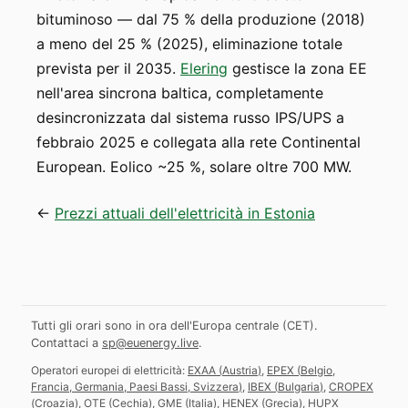
bituminoso — dal 75 % della produzione (2018)
a meno del 25 % (2025), eliminazione totale
prevista per il 2035.
Elering
gestisce la zona EE
nell'area sincrona baltica, completamente
desincronizzata dal sistema russo IPS/UPS a
febbraio 2025 e collegata alla rete Continental
European. Eolico ~25 %, solare oltre 700 MW.
←
Prezzi attuali dell'elettricità in Estonia
Tutti gli orari sono in ora dell'Europa centrale (CET).
Contattaci a
sp@euenergy.live
.
Operatori europei di elettricità:
EXAA
(
Austria
)
,
EPEX
(
Belgio,
Francia, Germania, Paesi Bassi, Svizzera
)
,
IBEX
(
Bulgaria
)
,
CROPEX
(
Croazia
)
,
OTE
(
Cechia
)
,
GME
(
Italia
)
,
HENEX
(
Grecia
)
,
HUPX