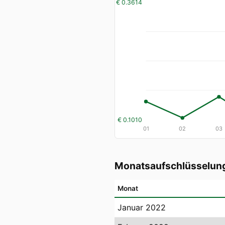
€ 0.3614
€ 0.1010
01
02
03
Monatsaufschlüsselun
Monat
Januar 2022