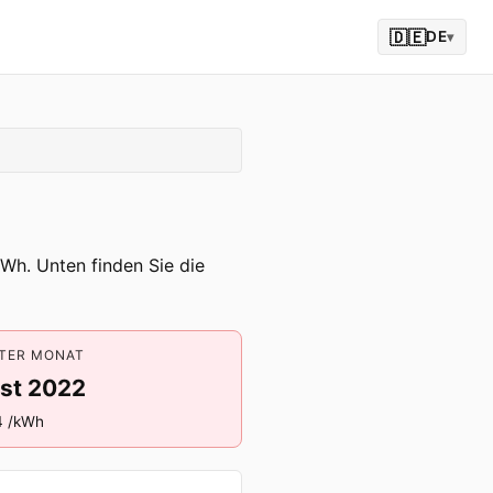
🇩🇪
DE
▾
Wh. Unten finden Sie die
TER MONAT
st 2022
4 /kWh