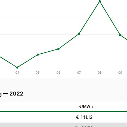
04
05
06
07
08
09
g — 2022
€/MWh
€ 141.12