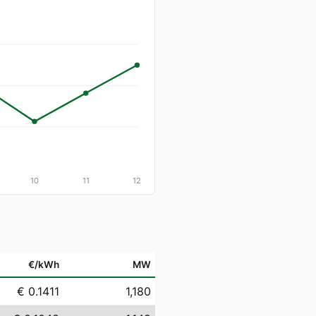
10
11
12
€/kWh
MW
€ 0.1411
1,180