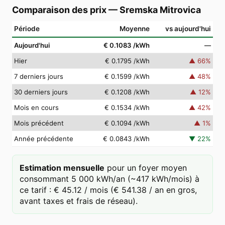
Comparaison des prix
—
Sremska Mitrovica
Période
Moyenne
vs aujourd'hui
Aujourd'hui
€ 0.1083
/kWh
—
Hier
€ 0.1795
/kWh
▲
66
%
7 derniers jours
€ 0.1599
/kWh
▲
48
%
30 derniers jours
€ 0.1208
/kWh
▲
12
%
Mois en cours
€ 0.1534
/kWh
▲
42
%
Mois précédent
€ 0.1094
/kWh
▲
1
%
Année précédente
€ 0.0843
/kWh
▼
22
%
Estimation mensuelle
pour un foyer moyen
consommant 5 000 kWh/an (~417 kWh/mois) à
ce tarif : € 45.12 / mois (€ 541.38 / an en gros,
avant taxes et frais de réseau).