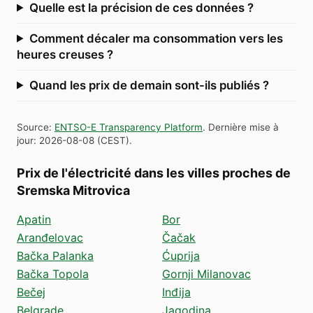
Quelle est la précision de ces données ?
Comment décaler ma consommation vers les
heures creuses ?
Quand les prix de demain sont-ils publiés ?
Source
:
ENTSO-E Transparency Platform
.
Dernière mise à
jour
:
2026-08-08
(
CEST
).
Prix de l'électricité dans les villes proches de
Sremska Mitrovica
Apatin
Bor
Aranđelovac
Čačak
Bačka Palanka
Ćuprija
Bačka Topola
Gornji Milanovac
Bečej
Inđija
Belgrade
Jagodina