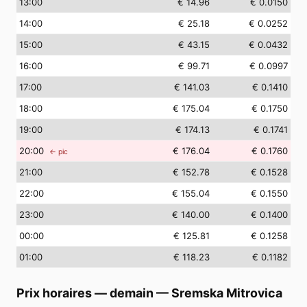
13
:00
€ 14.96
€ 0.0150
14
:00
€ 25.18
€ 0.0252
15
:00
€ 43.15
€ 0.0432
16
:00
€ 99.71
€ 0.0997
17
:00
€ 141.03
€ 0.1410
18
:00
€ 175.04
€ 0.1750
19
:00
€ 174.13
€ 0.1741
20
:00
€ 176.04
€ 0.1760
← pic
21
:00
€ 152.78
€ 0.1528
22
:00
€ 155.04
€ 0.1550
23
:00
€ 140.00
€ 0.1400
00
:00
€ 125.81
€ 0.1258
01
:00
€ 118.23
€ 0.1182
Prix horaires — demain
—
Sremska Mitrovica