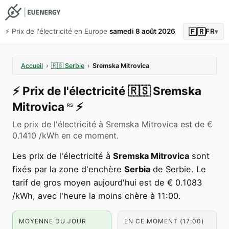
🇫🇷
⚡️ Prix de l'électricité en Europe
samedi 8 août 2026
FR
▾
Accueil
›
🇷🇸
Serbie
›
Sremska Mitrovica
⚡️
Prix de l'électricité
🇷🇸
Sremska
Mitrovica
⚡️
RS
Le prix de l'électricité à Sremska Mitrovica est de €
0.1410 /kWh en ce moment.
Les prix de l'électricité à
Sremska Mitrovica
sont
fixés par la zone d'enchère
Serbia
de Serbie. Le
tarif de gros moyen aujourd'hui est de € 0.1083
/kWh, avec l'heure la moins chère à 11:00.
MOYENNE DU JOUR
EN CE MOMENT (17:00)