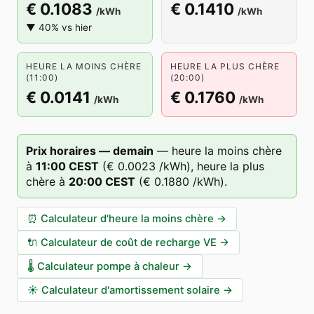
€ 0.1083
€ 0.1410
/kWh
/kWh
▼ 40% vs hier
HEURE LA MOINS CHÈRE
HEURE LA PLUS CHÈRE
(11:00)
(20:00)
€ 0.0141
€ 0.1760
/kWh
/kWh
Prix horaires — demain
—
heure la moins chère
à
11
:00
CEST
(
€ 0.0023
/kWh),
heure la plus
chère à
20
:00
CEST
(
€ 0.1880
/kWh).
⏰
Calculateur d'heure la moins chère
→
🔌
Calculateur de coût de recharge VE
→
🌡️
Calculateur pompe à chaleur
→
☀️
Calculateur d'amortissement solaire
→