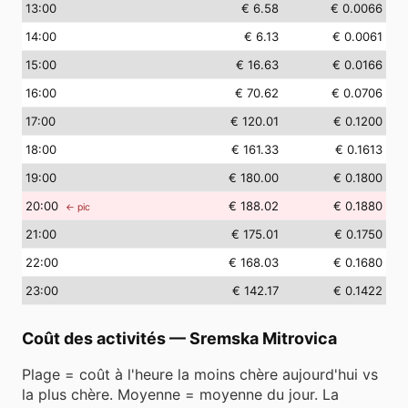
13
:00
€ 6.58
€ 0.0066
14
:00
€ 6.13
€ 0.0061
15
:00
€ 16.63
€ 0.0166
16
:00
€ 70.62
€ 0.0706
17
:00
€ 120.01
€ 0.1200
18
:00
€ 161.33
€ 0.1613
19
:00
€ 180.00
€ 0.1800
20
:00
€ 188.02
€ 0.1880
← pic
21
:00
€ 175.01
€ 0.1750
22
:00
€ 168.03
€ 0.1680
23
:00
€ 142.17
€ 0.1422
Coût des activités
—
Sremska Mitrovica
Plage = coût à l'heure la moins chère aujourd'hui vs
la plus chère. Moyenne = moyenne du jour. La