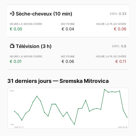
💨
Sèche-cheveux (10 min)
0.33
€ 0.00
€ 0.04
€ 0.06
📺
Télévision (3 h)
0.6
€ 0.01
€ 0.06
€ 0.11
31 derniers jours
—
Sremska Mitrovica
€
185
€
58
2026-07-10
2026-08-09