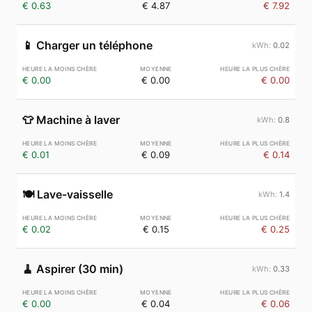
€ 0.63
€ 4.87
€ 7.92
📱
Charger un téléphone
0.02
€ 0.00
€ 0.00
€ 0.00
👕
Machine à laver
0.8
€ 0.01
€ 0.09
€ 0.14
🍽️
Lave-vaisselle
1.4
€ 0.02
€ 0.15
€ 0.25
🧹
Aspirer (30 min)
0.33
€ 0.00
€ 0.04
€ 0.06