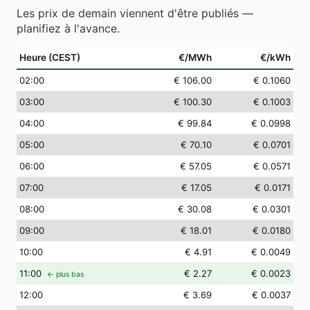
Les prix de demain viennent d'être publiés —
planifiez à l'avance.
Heure (CEST)
€/MWh
€/kWh
02
:00
€ 106.00
€ 0.1060
03
:00
€ 100.30
€ 0.1003
04
:00
€ 99.84
€ 0.0998
05
:00
€ 70.10
€ 0.0701
06
:00
€ 57.05
€ 0.0571
07
:00
€ 17.05
€ 0.0171
08
:00
€ 30.08
€ 0.0301
09
:00
€ 18.01
€ 0.0180
10
:00
€ 4.91
€ 0.0049
11
:00
€ 2.27
€ 0.0023
← plus bas
12
:00
€ 3.69
€ 0.0037