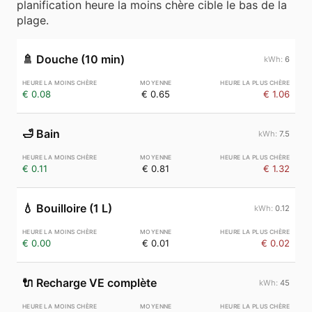
planification heure la moins chère cible le bas de la
plage.
🚿
Douche (10 min)
6
€ 0.08
€ 0.65
€ 1.06
🛁
Bain
7.5
€ 0.11
€ 0.81
€ 1.32
💧
Bouilloire (1 L)
0.12
€ 0.00
€ 0.01
€ 0.02
🔌
Recharge VE complète
45