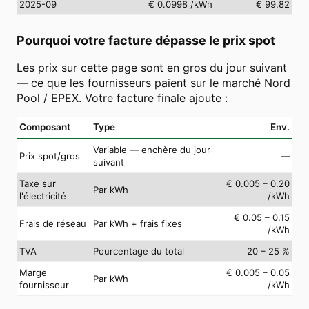
2025-09
€ 0.0998
/kWh
€ 99.82
Pourquoi votre facture dépasse le prix spot
Les prix sur cette page sont en gros du jour suivant
— ce que les fournisseurs paient sur le marché Nord
Pool / EPEX. Votre facture finale ajoute :
Composant
Type
Env.
Variable — enchère du jour
Prix spot/gros
—
suivant
Taxe sur
€ 0.005 – 0.20
Par kWh
l'électricité
/kWh
€ 0.05 – 0.15
Frais de réseau
Par kWh + frais fixes
/kWh
TVA
Pourcentage du total
20 – 25 %
Marge
€ 0.005 – 0.05
Par kWh
fournisseur
/kWh