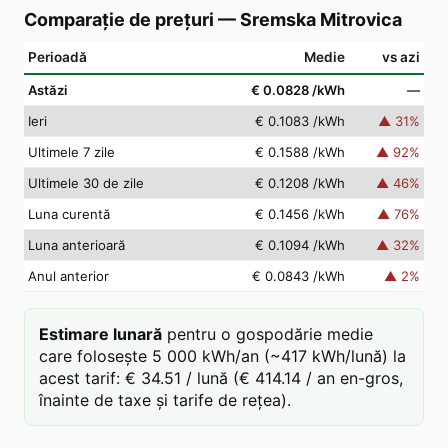
Comparație de prețuri
—
Sremska Mitrovica
Perioadă
Medie
vs azi
Astăzi
€ 0.0828
/kWh
—
Ieri
€ 0.1083
/kWh
▲
31
%
Ultimele 7 zile
€ 0.1588
/kWh
▲
92
%
Ultimele 30 de zile
€ 0.1208
/kWh
▲
46
%
Luna curentă
€ 0.1456
/kWh
▲
76
%
Luna anterioară
€ 0.1094
/kWh
▲
32
%
Anul anterior
€ 0.0843
/kWh
▲
2
%
Estimare lunară
pentru o gospodărie medie
care folosește 5 000 kWh/an (~417 kWh/lună) la
acest tarif: € 34.51 / lună (€ 414.14 / an en-gros,
înainte de taxe și tarife de rețea).