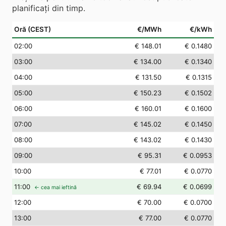
planificați din timp.
Oră (CEST)
€/MWh
€/kWh
02
:00
€ 148.01
€ 0.1480
03
:00
€ 134.00
€ 0.1340
04
:00
€ 131.50
€ 0.1315
05
:00
€ 150.23
€ 0.1502
06
:00
€ 160.01
€ 0.1600
07
:00
€ 145.02
€ 0.1450
08
:00
€ 143.02
€ 0.1430
09
:00
€ 95.31
€ 0.0953
10
:00
€ 77.01
€ 0.0770
11
:00
€ 69.94
€ 0.0699
← cea mai ieftină
12
:00
€ 70.00
€ 0.0700
13
:00
€ 77.00
€ 0.0770