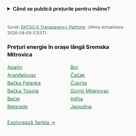
Când se publică prețurile pentru mâine?
Sursă
:
ENTSO-E Transparency Platform
.
Ultima actualizare
:
2026-08-09
(
CEST
).
Prețuri energie în orașe lângă Sremska
Mitrovica
Apatin
Bor
Aranđelovac
Čačak
Bačka Palanka
Ćuprija
Bačka Topola
Gornji Milanovac
Bečej
Inđija
Belgrade
Jagodina
Explorează Serbia →