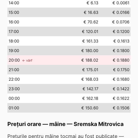
14
:00
€ 6.13
€ 0.0061
15
:00
€ 16.63
€ 0.0166
16
:00
€ 70.62
€ 0.0706
17
:00
€ 120.01
€ 0.1200
18
:00
€ 161.33
€ 0.1613
19
:00
€ 180.00
€ 0.1800
20
:00
€ 188.02
€ 0.1880
← vârf
21
:00
€ 175.01
€ 0.1750
22
:00
€ 168.03
€ 0.1680
23
:00
€ 142.17
€ 0.1422
00
:00
€ 162.18
€ 0.1622
01
:00
€ 150.60
€ 0.1506
Prețuri orare — mâine
—
Sremska Mitrovica
Prețurile pentru mâine tocmai au fost publicate —