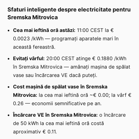
Sfaturi inteligente despre electricitate pentru
Sremska Mitrovica
Cea mai ieftină oră astăzi:
11:00 CEST la €
0.0023 /kWh — programați aparatele mari în
această fereastră.
Evitați vârful:
20:00 CEST atinge € 0.1880 /kWh
în Sremska Mitrovica — amânați mașina de spălat
vase sau încărcarea VE dacă puteți.
Cost mașină de spălat vase în Sremska
Mitrovica:
la cea mai ieftină oră ~€ 0.00; la vârf €
0.26 — economii semnificative pe an.
Încărcare VE în Sremska Mitrovica:
o încărcare
de 50 kWh la cea mai ieftină oră costă
aproximativ € 0.11.