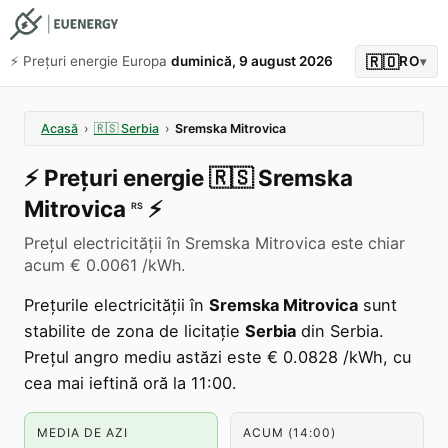
🇷🇴
⚡️ Prețuri energie Europa
duminică, 9 august 2026
RO
▾
Acasă
›
🇷🇸
Serbia
›
Sremska Mitrovica
⚡️
Prețuri energie
🇷🇸
Sremska
Mitrovica
⚡️
RS
Prețul electricității în Sremska Mitrovica este chiar
acum € 0.0061 /kWh.
Prețurile electricității în
Sremska Mitrovica
sunt
stabilite de zona de licitație
Serbia
din Serbia.
Prețul angro mediu astăzi este € 0.0828 /kWh, cu
cea mai ieftină oră la 11:00.
MEDIA DE AZI
ACUM (14:00)