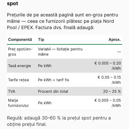
spot
Prețurile de pe această pagină sunt en-gros pentru
mâine — ceea ce furnizorii plătesc pe piața Nord
Pool / EPEX. Factura dvs. finală adaugă:
Componentă
Tip
Aprox.
Preț spot/en-
Variabil — licitație pentru
—
gros
mâine
€ 0.005 – 0.20
Taxă energie
Pe kWh
/kWh
€ 0.05 – 0.15
Tarife rețea
Pe kWh + tarif fix
/kWh
TVA
Procent din total
20 – 25 %
Marja
€ 0.005 – 0.05
Pe kWh
furnizorului
/kWh
Regulă: adaugă 30–60 % la prețul spot pentru a
obține prețul final.