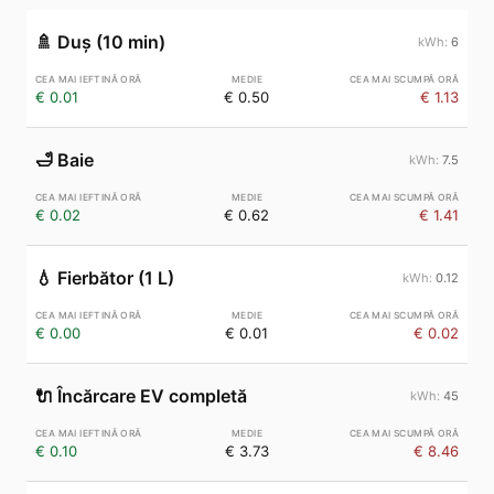
🚿
Duș (10 min)
6
€ 0.01
€ 0.50
€ 1.13
🛁
Baie
7.5
€ 0.02
€ 0.62
€ 1.41
💧
Fierbător (1 L)
0.12
€ 0.00
€ 0.01
€ 0.02
🔌
Încărcare EV completă
45
€ 0.10
€ 3.73
€ 8.46