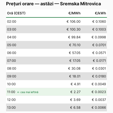
Prețuri orare — astăzi
—
Sremska Mitrovica
Oră (CEST)
€/MWh
€/kWh
02
:00
€ 106.00
€ 0.1060
03
:00
€ 100.30
€ 0.1003
04
:00
€ 99.84
€ 0.0998
05
:00
€ 70.10
€ 0.0701
06
:00
€ 57.05
€ 0.0571
07
:00
€ 17.05
€ 0.0171
08
:00
€ 30.08
€ 0.0301
09
:00
€ 18.01
€ 0.0180
10
:00
€ 4.91
€ 0.0049
11
:00
€ 2.27
€ 0.0023
← cea mai ieftină
12
:00
€ 3.69
€ 0.0037
13
:00
€ 6.58
€ 0.0066