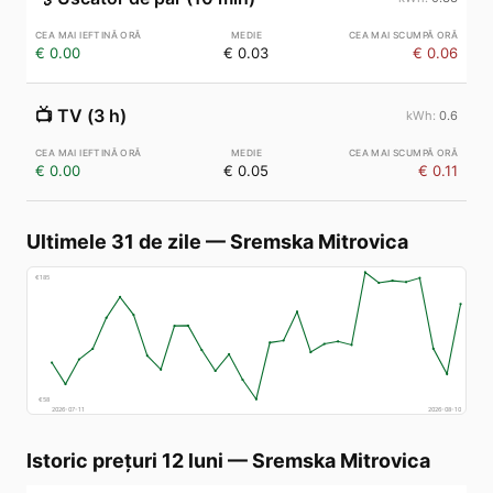
€ 0.00
€ 0.03
€ 0.06
📺
TV (3 h)
0.6
€ 0.00
€ 0.05
€ 0.11
Ultimele 31 de zile
—
Sremska Mitrovica
€
185
€
58
2026-07-11
2026-08-10
Istoric prețuri 12 luni
—
Sremska Mitrovica