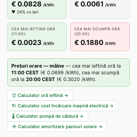
€ 0.0828
€ 0.0061
/kWh
/kWh
▼ 24% vs ieri
CEA MAI IEFTINĂ ORĂ
CEA MAI SCUMPĂ ORĂ
(11:00)
(20:00)
€ 0.0023
€ 0.1880
/kWh
/kWh
Prețuri orare — mâine
—
cea mai ieftină oră la
11
:00
CEST
(
€ 0.0699
/kWh),
cea mai scumpă
oră la
20
:00
CEST
(
€ 0.3020
/kWh).
⏰
Calculator oră ieftină
→
🔌
Calculator cost încărcare mașină electrică
→
🌡️
Calculator pompă de căldură
→
☀️
Calculator amortizare panouri solare
→