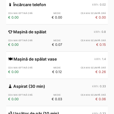
📱
Încărcare telefon
0.02
€ 0.00
€ 0.00
€ 0.00
👕
Mașină de spălat
0.8
€ 0.00
€ 0.07
€ 0.15
🍽️
Mașină de spălat vase
1.4
€ 0.00
€ 0.12
€ 0.26
🧹
Aspirat (30 min)
0.33
€ 0.00
€ 0.03
€ 0.06
💨
Uscător de păr (10 min)
0.33