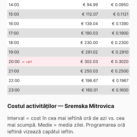
14
:00
€ 94.99
€ 0.0950
15
:00
€ 112.07
€ 0.1121
16
:00
€ 139.04
€ 0.1390
17
:00
€ 190.03
€ 0.1900
18
:00
€ 230.00
€ 0.2300
19
:00
€ 291.02
€ 0.2910
20
:00
€ 302.03
€ 0.3020
← vârf
21
:00
€ 250.03
€ 0.2500
22
:00
€ 196.67
€ 0.1967
23
:00
€ 160.01
€ 0.1600
Costul activităților
—
Sremska Mitrovica
Interval = cost în cea mai ieftină oră de azi vs. cea
mai scumpă. Medie = media zilei. Programarea oră
ieftină vizează capătul ieftin.