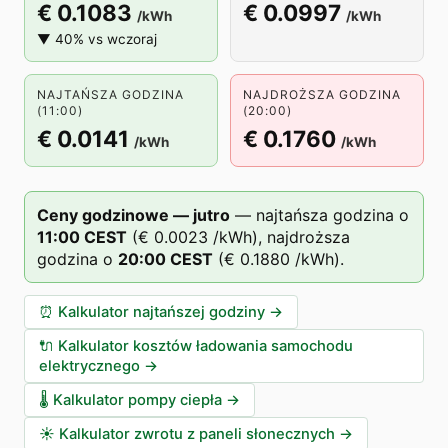
€ 0.1083
€ 0.0997
/kWh
/kWh
▼ 40% vs wczoraj
NAJTAŃSZA GODZINA
NAJDROŻSZA GODZINA
(11:00)
(20:00)
€ 0.0141
€ 0.1760
/kWh
/kWh
Ceny godzinowe — jutro
—
najtańsza godzina o
11
:00
CEST
(
€ 0.0023
/kWh),
najdroższa
godzina o
20
:00
CEST
(
€ 0.1880
/kWh).
⏰
Kalkulator najtańszej godziny
→
🔌
Kalkulator kosztów ładowania samochodu
elektrycznego
→
🌡️
Kalkulator pompy ciepła
→
☀️
Kalkulator zwrotu z paneli słonecznych
→