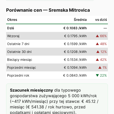
Porównanie cen
—
Sremska Mitrovica
Okres
Średnia
vs dziś
Dziś
€ 0.1083
/kWh
—
Wczoraj
€ 0.1795
/kWh
▲
66
%
Ostatnie 7 dni
€ 0.1599
/kWh
▲
48
%
Ostatnie 30 dni
€ 0.1208
/kWh
▲
12
%
Bieżący miesiąc
€ 0.1534
/kWh
▲
42
%
Poprzedni miesiąc
€ 0.1094
/kWh
▲
1
%
Poprzedni rok
€ 0.0843
/kWh
▼
22
%
Szacunek miesięczny
dla typowego
gospodarstwa zużywającego 5 000 kWh/rok
(~417 kWh/miesiąc) przy tej stawce: € 45.12 /
miesiąc (€ 541.38 / rok hurtowo, przed
podatkami i opłatami sieciowymi).