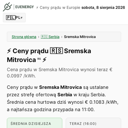
⚡️ Ceny prądu w Europie
sobota, 8 sierpnia 2026
🇵🇱
PL
▾
Strona główna
›
🇷🇸
Serbia
›
Sremska Mitrovica
⚡️
Ceny prądu
🇷🇸
Sremska
Mitrovica
⚡️
RS
Cena prądu w Sremska Mitrovica wynosi teraz €
0.0997 /kWh.
Ceny prądu w
Sremska Mitrovica
są ustalane
przez strefę ofertową
Serbia
w kraju Serbia.
Średnia cena hurtowa dziś wynosi € 0.1083 /kWh,
a najtańsza godzina przypada na 11:00.
ŚREDNIA DZISIEJSZA
TERAZ (16:00)