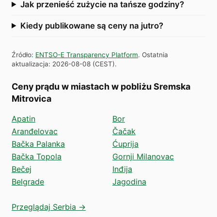
Jak przenieść zużycie na tańsze godziny?
Kiedy publikowane są ceny na jutro?
Źródło
:
ENTSO-E Transparency Platform
.
Ostatnia
aktualizacja
:
2026-08-08
(
CEST
).
Ceny prądu w miastach w pobliżu Sremska
Mitrovica
Apatin
Bor
Aranđelovac
Čačak
Bačka Palanka
Ćuprija
Bačka Topola
Gornji Milanovac
Bečej
Inđija
Belgrade
Jagodina
Przeglądaj Serbia →