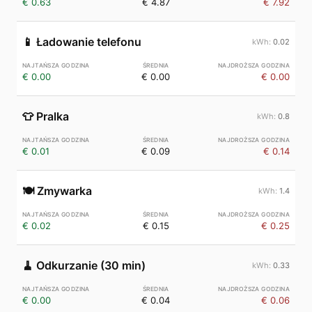
€ 0.63
€ 4.87
€ 7.92
📱
Ładowanie telefonu
0.02
€ 0.00
€ 0.00
€ 0.00
👕
Pralka
0.8
€ 0.01
€ 0.09
€ 0.14
🍽️
Zmywarka
1.4
€ 0.02
€ 0.15
€ 0.25
🧹
Odkurzanie (30 min)
0.33
€ 0.00
€ 0.04
€ 0.06