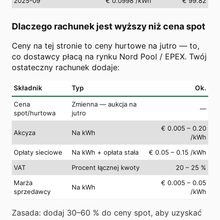
2025-09
€ 0.0998
/kWh
€ 99.82
Dlaczego rachunek jest wyższy niż cena spot
Ceny na tej stronie to ceny hurtowe na jutro — to,
co dostawcy płacą na rynku Nord Pool / EPEX. Twój
ostateczny rachunek dodaje:
Składnik
Typ
Ok.
Cena
Zmienna — aukcja na
—
spot/hurtowa
jutro
€ 0.005 – 0.20
Akcyza
Na kWh
/kWh
Opłaty sieciowe
Na kWh + opłata stała
€ 0.05 – 0.15 /kWh
VAT
Procent łącznej kwoty
20 – 25 %
Marża
€ 0.005 – 0.05
Na kWh
sprzedawcy
/kWh
Zasada: dodaj 30–60 % do ceny spot, aby uzyskać