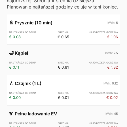
najdroższej. Średnia = średnia dzisiejsza.
Planowanie najtańszej godziny celuje w tani koniec.
🚿
Prysznic (10 min)
6
€ 0.08
€ 0.65
€ 1.06
🛁
Kąpiel
7.5
€ 0.11
€ 0.81
€ 1.32
💧
Czajnik (1 L)
0.12
€ 0.00
€ 0.01
€ 0.02
🔌
Pełne ładowanie EV
45