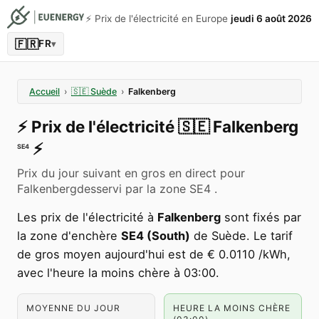
⚡️ Prix de l'électricité en Europe
jeudi 6 août 2026
🇫🇷
FR
▾
Accueil
›
🇸🇪
Suède
›
Falkenberg
⚡️
Prix de l'électricité
🇸🇪
Falkenberg
⚡️
SE4
Prix du jour suivant en gros en direct pour
Falkenbergdesservi par la zone SE4 .
Les prix de l'électricité à
Falkenberg
sont fixés par
la zone d'enchère
SE4 (South)
de Suède. Le tarif
de gros moyen aujourd'hui est de € 0.0110 /kWh,
avec l'heure la moins chère à 03:00.
MOYENNE DU JOUR
HEURE LA MOINS CHÈRE