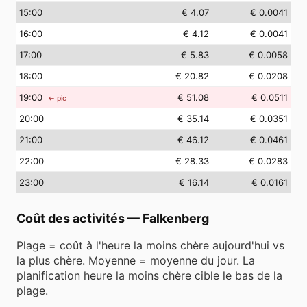
15
:00
€ 4.07
€ 0.0041
16
:00
€ 4.12
€ 0.0041
17
:00
€ 5.83
€ 0.0058
18
:00
€ 20.82
€ 0.0208
19
:00
€ 51.08
€ 0.0511
← pic
20
:00
€ 35.14
€ 0.0351
21
:00
€ 46.12
€ 0.0461
22
:00
€ 28.33
€ 0.0283
23
:00
€ 16.14
€ 0.0161
Coût des activités
—
Falkenberg
Plage = coût à l'heure la moins chère aujourd'hui vs
la plus chère. Moyenne = moyenne du jour. La
planification heure la moins chère cible le bas de la
plage.