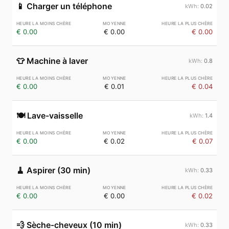
📱
Charger un téléphone
0.02
€ 0.00
€ 0.00
€ 0.00
👕
Machine à laver
0.8
€ 0.00
€ 0.01
€ 0.04
🍽️
Lave-vaisselle
1.4
€ 0.00
€ 0.02
€ 0.07
🧹
Aspirer (30 min)
0.33
€ 0.00
€ 0.00
€ 0.02
💨
Sèche-cheveux (10 min)
0.33