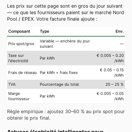
Les prix sur cette page sont en gros du jour suivant
— ce que les fournisseurs paient sur le marché Nord
Pool / EPEX. Votre facture finale ajoute :
Composant
Type
Env.
Variable — enchère du jour
Prix spot/gros
—
suivant
Taxe sur
€ 0.005 – 0.20
Par kWh
l'électricité
/kWh
€ 0.05 – 0.15
Frais de réseau
Par kWh + frais fixes
/kWh
TVA
Pourcentage du total
20 – 25 %
Marge
€ 0.005 – 0.05
Par kWh
fournisseur
/kWh
Règle empirique : ajoutez 30–60 % au prix spot pour
obtenir le prix final.
Astuces électricité intelligentes pour