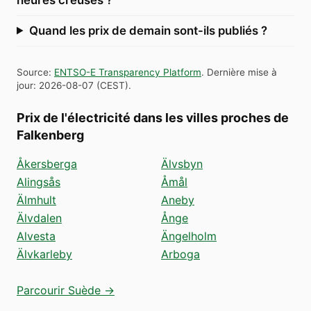
Quand les prix de demain sont-ils publiés ?
Source
:
ENTSO-E Transparency Platform
.
Dernière mise à
jour
:
2026-08-07
(
CEST
).
Prix de l'électricité dans les villes proches de
Falkenberg
Åkersberga
Älvsbyn
Alingsås
Åmål
Älmhult
Aneby
Älvdalen
Ånge
Alvesta
Ängelholm
Älvkarleby
Arboga
Parcourir Suède →