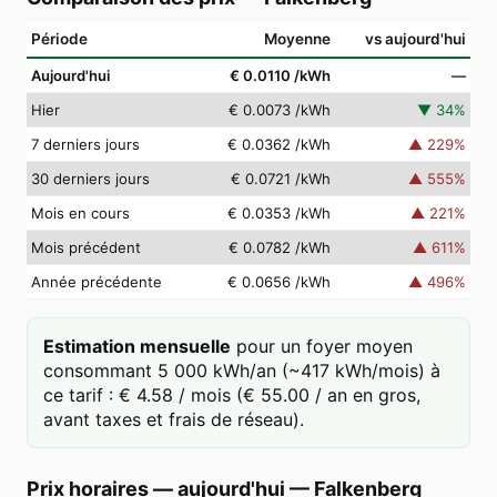
Période
Moyenne
vs aujourd'hui
Aujourd'hui
€ 0.0110
/kWh
—
Hier
€ 0.0073
/kWh
▼
34
%
7 derniers jours
€ 0.0362
/kWh
▲
229
%
30 derniers jours
€ 0.0721
/kWh
▲
555
%
Mois en cours
€ 0.0353
/kWh
▲
221
%
Mois précédent
€ 0.0782
/kWh
▲
611
%
Année précédente
€ 0.0656
/kWh
▲
496
%
Estimation mensuelle
pour un foyer moyen
consommant 5 000 kWh/an (~417 kWh/mois) à
ce tarif : € 4.58 / mois (€ 55.00 / an en gros,
avant taxes et frais de réseau).
Prix horaires — aujourd'hui
—
Falkenberg