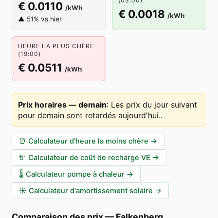
(03:00)
€ 0.0110
/kWh
€ 0.0018
/kWh
▲ 51% vs hier
HEURE LA PLUS CHÈRE
(19:00)
€ 0.0511
/kWh
Prix horaires — demain
:
Les prix du jour suivant
pour demain sont retardés aujourd'hui.
.
⏰
Calculateur d'heure la moins chère
→
🔌
Calculateur de coût de recharge VE
→
🌡️
Calculateur pompe à chaleur
→
☀️
Calculateur d'amortissement solaire
→
Comparaison des prix
—
Falkenberg