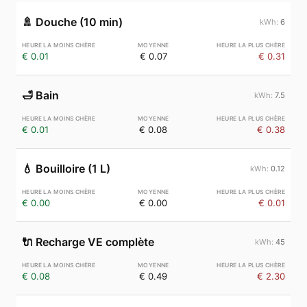
🚿
Douche (10 min)
6
€ 0.01
€ 0.07
€ 0.31
🛁
Bain
7.5
€ 0.01
€ 0.08
€ 0.38
💧
Bouilloire (1 L)
0.12
€ 0.00
€ 0.00
€ 0.01
🔌
Recharge VE complète
45
€ 0.08
€ 0.49
€ 2.30