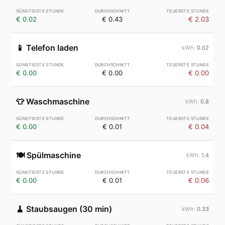
€ 0.02
€ 0.43
€ 2.03
📱
Telefon laden
0.02
€ 0.00
€ 0.00
€ 0.00
👕
Waschmaschine
0.8
€ 0.00
€ 0.01
€ 0.04
🍽️
Spülmaschine
1.4
€ 0.00
€ 0.01
€ 0.06
🧹
Staubsaugen (30 min)
0.33