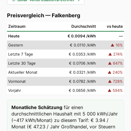
Preisvergleich
—
Falkenberg
Zeitraum
Durchschnitt
vs heute
Heute
€ 0.0094
/kWh
—
Gestern
€ 0.0110
/kWh
▲
16
%
Letzte 7 Tage
€ 0.0353
/kWh
▲
274
%
Letzte 30 Tage
€ 0.0706
/kWh
▲
647
%
Aktueller Monat
€ 0.0321
/kWh
▲
240
%
Vormonat
€ 0.0782
/kWh
▲
728
%
Vorjahr
€ 0.0656
/kWh
▲
594
%
Monatliche Schätzung
für einen
durchschnittlichen Haushalt mit 5 000 kWh/Jahr
(~417 kWh/Monat) zu diesem Tarif: € 3.94 /
Monat (€ 47.23 / Jahr Großhandel, vor Steuern