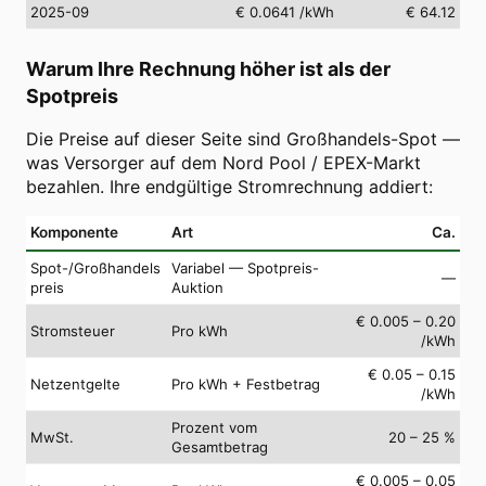
2025-09
€ 0.0641
/kWh
€ 64.12
Warum Ihre Rechnung höher ist als der
Spotpreis
Die Preise auf dieser Seite sind Großhandels-Spot —
was Versorger auf dem Nord Pool / EPEX-Markt
bezahlen. Ihre endgültige Stromrechnung addiert:
Komponente
Art
Ca.
Spot-/Großhandels
Variabel — Spotpreis-
—
preis
Auktion
€ 0.005 – 0.20
Stromsteuer
Pro kWh
/kWh
€ 0.05 – 0.15
Netzentgelte
Pro kWh + Festbetrag
/kWh
Prozent vom
MwSt.
20 – 25 %
Gesamtbetrag
€ 0.005 – 0.05