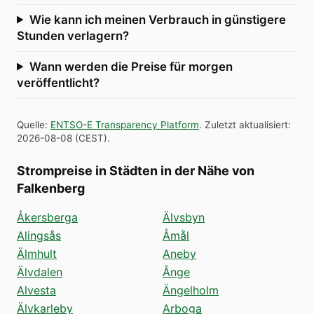
Wie kann ich meinen Verbrauch in günstigere
Stunden verlagern?
Wann werden die Preise für morgen
veröffentlicht?
Quelle
:
ENTSO-E Transparency Platform
.
Zuletzt aktualisiert
:
2026-08-08
(
CEST
).
Strompreise in Städten in der Nähe von
Falkenberg
Åkersberga
Älvsbyn
Alingsås
Åmål
Älmhult
Aneby
Älvdalen
Ånge
Alvesta
Ängelholm
Älvkarleby
Arboga