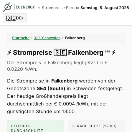
⚡️ Strompreise Europa
Samstag, 8. August 2026
🇩🇪
DE
▾
Startseite
›
🇸🇪
Schweden
›
Falkenberg
⚡️
Strompreise
🇸🇪
Falkenberg
⚡️
SE4
Der Strompreis in Falkenberg liegt jetzt bei €
0.0220 /kWh.
Die Strompreise in
Falkenberg
werden von der
Gebotszone
SE4 (South)
in Schweden festgelegt.
Der heutige Großhandelspreis liegt
durchschnittlich bei € 0.0094 /kWh, mit der
günstigsten Stunde um 13:00.
HEUTIGER
GERADE JETZT (22:00)
DURCHSCHNITT