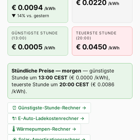
€ 0.0220
/kWh
€ 0.0094
/kWh
▼ 14% vs. gestern
GÜNSTIGSTE STUNDE
TEUERSTE STUNDE
(13:00)
(20:00)
€ 0.0005
€ 0.0450
/kWh
/kWh
Stündliche Preise — morgen
—
günstigste
Stunde um
13
:00
CEST
(
€ 0.0000
/kWh),
teuerste Stunde um
20
:00
CEST
(
€ 0.0086
/kWh).
⏰
Günstigste-Stunde-Rechner
→
🔌
E-Auto-Ladekostenrechner
→
🌡️
Wärmepumpen-Rechner
→
☀️
Solar-Amortisationsrechner
→