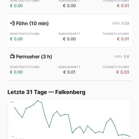
€ 0.00
€ 0.00
€ 0.01
💨
Föhn (10 min)
0.33
€ 0.00
€ 0.00
€ 0.01
📺
Fernseher (3 h)
0.6
€ 0.00
€ 0.01
€ 0.03
Letzte 31 Tage
—
Falkenberg
€
148
€
4