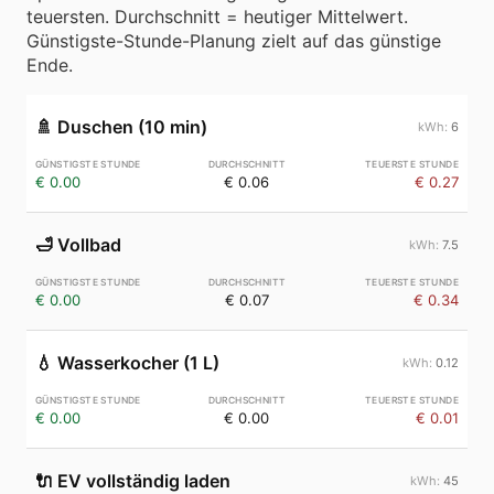
teuersten. Durchschnitt = heutiger Mittelwert.
Günstigste-Stunde-Planung zielt auf das günstige
Ende.
🚿
Duschen (10 min)
6
€ 0.00
€ 0.06
€ 0.27
🛁
Vollbad
7.5
€ 0.00
€ 0.07
€ 0.34
💧
Wasserkocher (1 L)
0.12
€ 0.00
€ 0.00
€ 0.01
🔌
EV vollständig laden
45