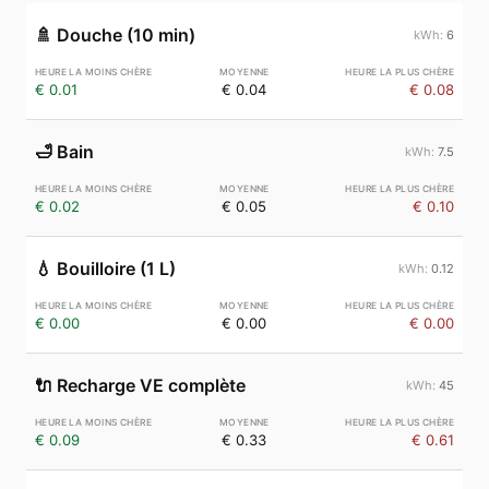
🚿
Douche (10 min)
6
€ 0.01
€ 0.04
€ 0.08
🛁
Bain
7.5
€ 0.02
€ 0.05
€ 0.10
💧
Bouilloire (1 L)
0.12
€ 0.00
€ 0.00
€ 0.00
🔌
Recharge VE complète
45
€ 0.09
€ 0.33
€ 0.61