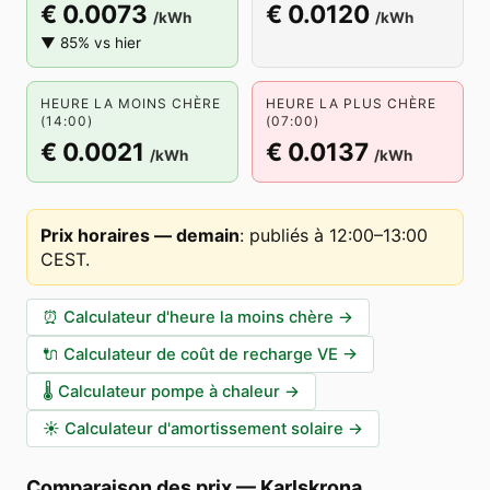
€ 0.0073
€ 0.0120
/kWh
/kWh
▼ 85% vs hier
HEURE LA MOINS CHÈRE
HEURE LA PLUS CHÈRE
(14:00)
(07:00)
€ 0.0021
€ 0.0137
/kWh
/kWh
Prix horaires — demain
:
publiés à 12:00–13:00
CEST
.
⏰
Calculateur d'heure la moins chère
→
🔌
Calculateur de coût de recharge VE
→
🌡️
Calculateur pompe à chaleur
→
☀️
Calculateur d'amortissement solaire
→
Comparaison des prix
—
Karlskrona