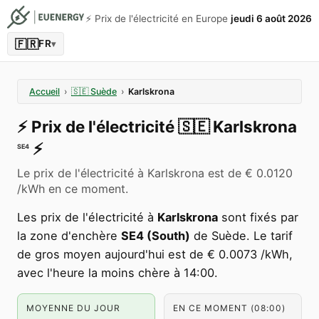
⚡️ Prix de l'électricité en Europe
jeudi 6 août 2026
🇫🇷
FR
▾
Accueil
›
🇸🇪
Suède
›
Karlskrona
⚡️
Prix de l'électricité
🇸🇪
Karlskrona
⚡️
SE4
Le prix de l'électricité à Karlskrona est de € 0.0120
/kWh en ce moment.
Les prix de l'électricité à
Karlskrona
sont fixés par
la zone d'enchère
SE4 (South)
de Suède. Le tarif
de gros moyen aujourd'hui est de € 0.0073 /kWh,
avec l'heure la moins chère à 14:00.
MOYENNE DU JOUR
EN CE MOMENT (08:00)