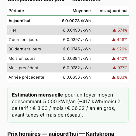
Période
Moyenne
vs aujourd'hui
Aujourd'hui
€ 0.0073
/kWh
—
Hier
€ 0.0490
/kWh
▲
574
%
7 derniers jours
€ 0.0397
/kWh
▲
446
%
30 derniers jours
€ 0.0745
/kWh
▲
926
%
Mois en cours
€ 0.0394
/kWh
▲
442
%
Mois précédent
€ 0.0782
/kWh
▲
977
%
Année précédente
€ 0.0656
/kWh
▲
803
%
Estimation mensuelle
pour un foyer moyen
consommant 5 000 kWh/an (~417 kWh/mois) à
ce tarif : € 3.03 / mois (€ 36.32 / an en gros,
avant taxes et frais de réseau).
Prix horaires — aujourd'hui
—
Karlskrona