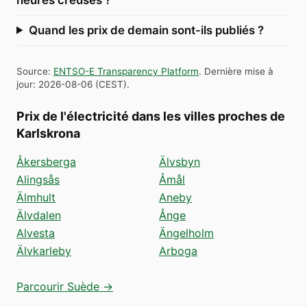
Quand les prix de demain sont-ils publiés ?
Source
:
ENTSO-E Transparency Platform
.
Dernière mise à
jour
:
2026-08-06
(
CEST
).
Prix de l'électricité dans les villes proches de
Karlskrona
Åkersberga
Älvsbyn
Alingsås
Åmål
Älmhult
Aneby
Älvdalen
Ånge
Alvesta
Ängelholm
Älvkarleby
Arboga
Parcourir Suède →