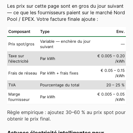
Les prix sur cette page sont en gros du jour suivant
— ce que les fournisseurs paient sur le marché Nord
Pool / EPEX. Votre facture finale ajoute :
Composant
Type
Env.
Variable — enchère du jour
Prix spot/gros
—
suivant
Taxe sur
€ 0.005 – 0.20
Par kWh
l'électricité
/kWh
€ 0.05 – 0.15
Frais de réseau
Par kWh + frais fixes
/kWh
TVA
Pourcentage du total
20 – 25 %
Marge
€ 0.005 – 0.05
Par kWh
fournisseur
/kWh
Règle empirique : ajoutez 30–60 % au prix spot pour
obtenir le prix final.
Astuces électricité intelligentes pour