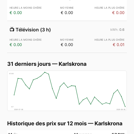
€ 0.00
€ 0.00
€ 0.00
📺
Télévision (3 h)
0.6
€ 0.00
€ 0.00
€ 0.01
31 derniers jours
—
Karlskrona
€
148
€
7
2026-07-08
2026-08-06
Historique des prix sur 12 mois
—
Karlskrona