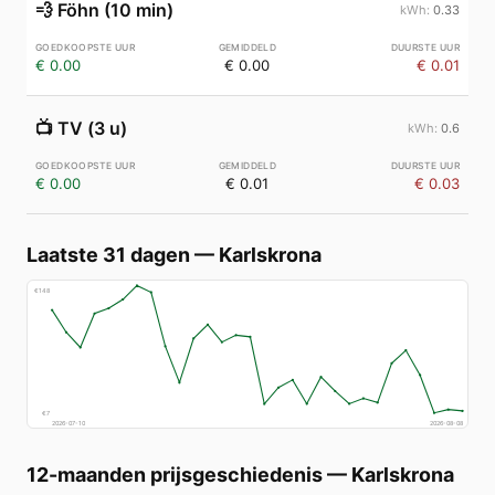
💨
Föhn (10 min)
0.33
€ 0.00
€ 0.00
€ 0.01
📺
TV (3 u)
0.6
€ 0.00
€ 0.01
€ 0.03
Laatste 31 dagen
—
Karlskrona
€
148
€
7
2026-07-10
2026-08-08
12-maanden prijsgeschiedenis
—
Karlskrona