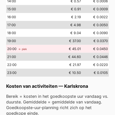
14
:00
€ 0.57
€ 0.0006
15
:00
€ 0.91
€ 0.0009
16
:00
€ 2.19
€ 0.0022
17
:00
€ 4.98
€ 0.0050
18
:00
€ 9.04
€ 0.0090
19
:00
€ 37.00
€ 0.0370
20
:00
€ 45.01
€ 0.0450
← piek
21
:00
€ 44.60
€ 0.0446
22
:00
€ 21.97
€ 0.0220
23
:00
€ 10.50
€ 0.0105
Kosten van activiteiten
—
Karlskrona
Bereik = kosten in het goedkoopste uur vandaag vs.
duurste. Gemiddelde = gemiddelde van vandaag.
Goedkoopste-uur-planning richt zich op het
goedkope einde.