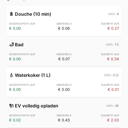
🚿
Douche (10 min)
6
€ 0.00
€ 0.06
€ 0.27
🛁
Bad
7.5
€ 0.00
€ 0.07
€ 0.34
💧
Waterkoker (1 L)
0.12
€ 0.00
€ 0.00
€ 0.01
🔌
EV volledig opladen
45
€ 0.02
€ 0.43
€ 2.03