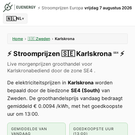
⚡️ Stroomprijzen Europa
vrijdag 7 augustus 2026
🇳🇱
NL
▾
Home
›
🇸🇪
Zweden
›
Karlskrona
⚡️
Stroomprijzen
🇸🇪
Karlskrona
⚡️
SE4
Live morgenprijzen groothandel voor
Karlskronabediend door de zone SE4 .
De elektriciteitsprijzen in
Karlskrona
worden
bepaald door de biedzone
SE4 (South)
van
Zweden. De groothandelsprijs vandaag bedraagt
gemiddeld € 0.0094 /kWh, met het goedkoopste
uur om 13:00.
GEMIDDELDE VAN
GOEDKOOPSTE UUR
VANDAAG
(13:00)