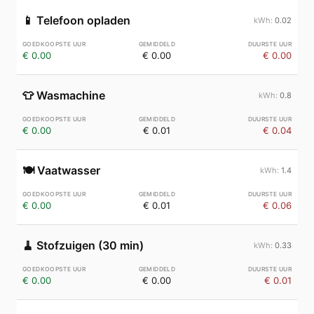
📱
Telefoon opladen
0.02
€ 0.00
€ 0.00
€ 0.00
👕
Wasmachine
0.8
€ 0.00
€ 0.01
€ 0.04
🍽️
Vaatwasser
1.4
€ 0.00
€ 0.01
€ 0.06
🧹
Stofzuigen (30 min)
0.33
€ 0.00
€ 0.00
€ 0.01