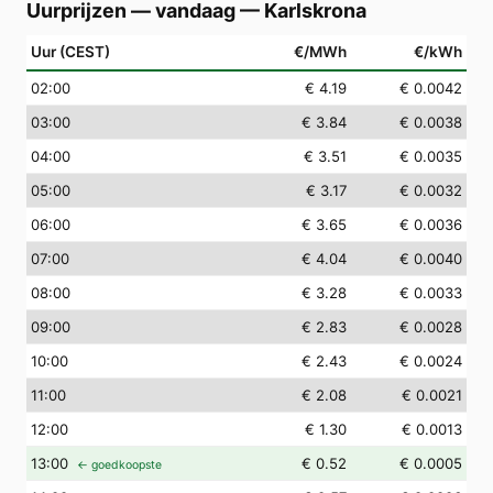
Uurprijzen — vandaag
—
Karlskrona
Uur (CEST)
€/MWh
€/kWh
02
:00
€ 4.19
€ 0.0042
03
:00
€ 3.84
€ 0.0038
04
:00
€ 3.51
€ 0.0035
05
:00
€ 3.17
€ 0.0032
06
:00
€ 3.65
€ 0.0036
07
:00
€ 4.04
€ 0.0040
08
:00
€ 3.28
€ 0.0033
09
:00
€ 2.83
€ 0.0028
10
:00
€ 2.43
€ 0.0024
11
:00
€ 2.08
€ 0.0021
12
:00
€ 1.30
€ 0.0013
13
:00
€ 0.52
€ 0.0005
← goedkoopste