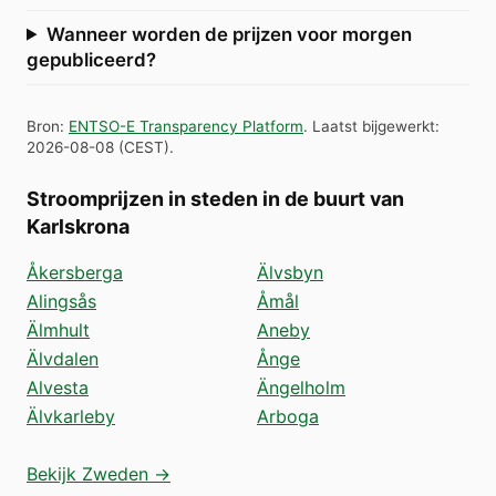
Wanneer worden de prijzen voor morgen
gepubliceerd?
Bron
:
ENTSO-E Transparency Platform
.
Laatst bijgewerkt
:
2026-08-08
(
CEST
).
Stroomprijzen in steden in de buurt van
Karlskrona
Åkersberga
Älvsbyn
Alingsås
Åmål
Älmhult
Aneby
Älvdalen
Ånge
Alvesta
Ängelholm
Älvkarleby
Arboga
Bekijk Zweden →