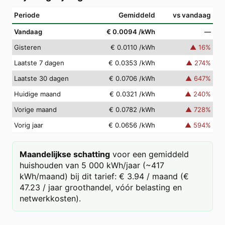
Periode
Gemiddeld
vs vandaag
Vandaag
€ 0.0094
/kWh
—
Gisteren
€ 0.0110
/kWh
▲
16
%
Laatste 7 dagen
€ 0.0353
/kWh
▲
274
%
Laatste 30 dagen
€ 0.0706
/kWh
▲
647
%
Huidige maand
€ 0.0321
/kWh
▲
240
%
Vorige maand
€ 0.0782
/kWh
▲
728
%
Vorig jaar
€ 0.0656
/kWh
▲
594
%
Maandelijkse schatting
voor een gemiddeld
huishouden van 5 000 kWh/jaar (~417
kWh/maand) bij dit tarief: € 3.94 / maand (€
47.23 / jaar groothandel, vóór belasting en
netwerkkosten).