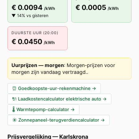
€ 0.0094
€ 0.0005
/kWh
/kWh
▼ 14% vs gisteren
DUURSTE UUR (20:00)
€ 0.0450
/kWh
Uurprijzen — morgen
:
Morgen-prijzen voor
morgen zijn vandaag vertraagd.
.
⏰
Goedkoopste-uur-rekenmachine
→
🔌
Laadkostencalculator elektrische auto
→
🌡️
Warmtepomp-calculator
→
☀️
Zonnepaneel-terugverdiencalculator
→
Prijsvergelijking
—
Karlskrona