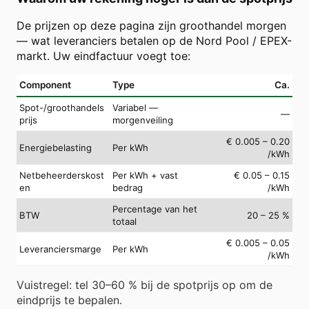
De prijzen op deze pagina zijn groothandel morgen
— wat leveranciers betalen op de Nord Pool / EPEX-
markt. Uw eindfactuur voegt toe:
Component
Type
Ca.
Spot-/groothandels
Variabel —
—
prijs
morgenveiling
€ 0.005 – 0.20
Energiebelasting
Per kWh
/kWh
Netbeheerderskost
Per kWh + vast
€ 0.05 – 0.15
en
bedrag
/kWh
Percentage van het
BTW
20 – 25 %
totaal
€ 0.005 – 0.05
Leveranciersmarge
Per kWh
/kWh
Vuistregel: tel 30–60 % bij de spotprijs op om de
eindprijs te bepalen.