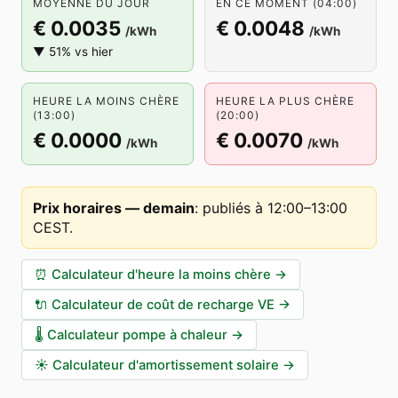
MOYENNE DU JOUR
EN CE MOMENT (04:00)
€ 0.0035
€ 0.0048
/kWh
/kWh
▼ 51% vs hier
HEURE LA MOINS CHÈRE
HEURE LA PLUS CHÈRE
(13:00)
(20:00)
€ 0.0000
€ 0.0070
/kWh
/kWh
Prix horaires — demain
:
publiés à 12:00–13:00
CEST
.
⏰
Calculateur d'heure la moins chère
→
🔌
Calculateur de coût de recharge VE
→
🌡️
Calculateur pompe à chaleur
→
☀️
Calculateur d'amortissement solaire
→