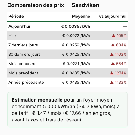
Comparaison des prix
—
Sandviken
Période
Moyenne
vs aujourd'hui
Aujourd'hui
€ 0.0035
/kWh
—
Hier
€ 0.0072
/kWh
▲
105
%
7 derniers jours
€ 0.0259
/kWh
▲
634
%
30 derniers jours
€ 0.0425
/kWh
▲
1103
%
Mois en cours
€ 0.0231
/kWh
▲
554
%
Mois précédent
€ 0.0485
/kWh
▲
1274
%
Année précédente
€ 0.0435
/kWh
▲
1133
%
Estimation mensuelle
pour un foyer moyen
consommant 5 000 kWh/an (~417 kWh/mois) à
ce tarif : € 1.47 / mois (€ 17.66 / an en gros,
avant taxes et frais de réseau).