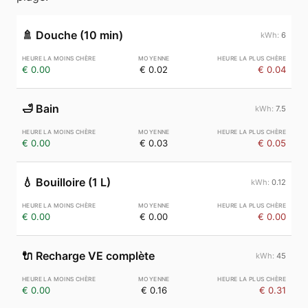
🚿
Douche (10 min)
6
€ 0.00
€ 0.02
€ 0.04
🛁
Bain
7.5
€ 0.00
€ 0.03
€ 0.05
💧
Bouilloire (1 L)
0.12
€ 0.00
€ 0.00
€ 0.00
🔌
Recharge VE complète
45
€ 0.00
€ 0.16
€ 0.31