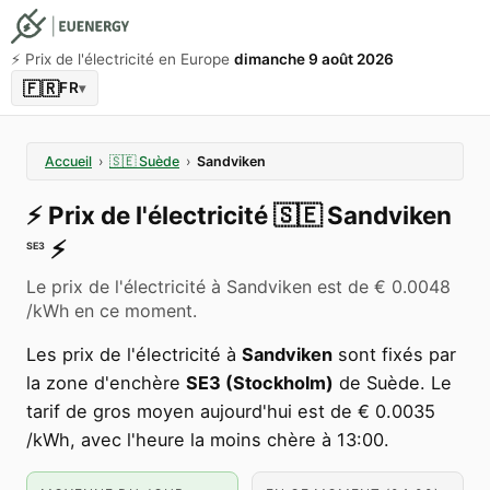
⚡️ Prix de l'électricité en Europe
dimanche 9 août 2026
🇫🇷
FR
▾
Accueil
›
🇸🇪
Suède
›
Sandviken
⚡️
Prix de l'électricité
🇸🇪
Sandviken
⚡️
SE3
Le prix de l'électricité à Sandviken est de € 0.0048
/kWh en ce moment.
Les prix de l'électricité à
Sandviken
sont fixés par
la zone d'enchère
SE3 (Stockholm)
de Suède. Le
tarif de gros moyen aujourd'hui est de € 0.0035
/kWh, avec l'heure la moins chère à 13:00.