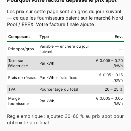
Les prix sur cette page sont en gros du jour suivant
— ce que les fournisseurs paient sur le marché Nord
Pool / EPEX. Votre facture finale ajoute :
Composant
Type
Env.
Variable — enchère du jour
Prix spot/gros
—
suivant
Taxe sur
€ 0.005 – 0.20
Par kWh
l'électricité
/kWh
€ 0.05 – 0.15
Frais de réseau
Par kWh + frais fixes
/kWh
TVA
Pourcentage du total
20 – 25 %
Marge
€ 0.005 – 0.05
Par kWh
fournisseur
/kWh
Règle empirique : ajoutez 30–60 % au prix spot pour
obtenir le prix final.