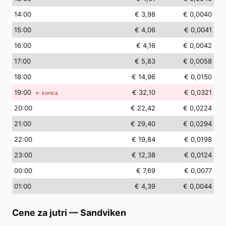
14
:00
€ 3,98
€ 0,0040
15
:00
€ 4,06
€ 0,0041
16
:00
€ 4,16
€ 0,0042
17
:00
€ 5,83
€ 0,0058
18
:00
€ 14,96
€ 0,0150
19
:00
€ 32,10
€ 0,0321
← konica
20
:00
€ 22,42
€ 0,0224
21
:00
€ 29,40
€ 0,0294
22
:00
€ 19,84
€ 0,0198
23
:00
€ 12,38
€ 0,0124
00
:00
€ 7,69
€ 0,0077
01
:00
€ 4,39
€ 0,0044
Cene za jutri
—
Sandviken