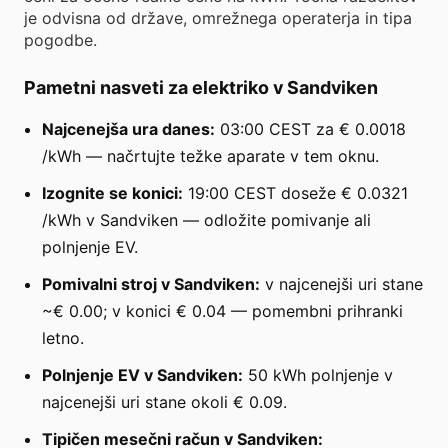
je odvisna od države, omrežnega operaterja in tipa
pogodbe.
Pametni nasveti za elektriko v Sandviken
Najcenejša ura danes:
03:00 CEST za € 0.0018
/kWh — načrtujte težke aparate v tem oknu.
Izognite se konici:
19:00 CEST doseže € 0.0321
/kWh v Sandviken — odložite pomivanje ali
polnjenje EV.
Pomivalni stroj v Sandviken:
v najcenejši uri stane
~€ 0.00; v konici € 0.04 — pomembni prihranki
letno.
Polnjenje EV v Sandviken:
50 kWh polnjenje v
najcenejši uri stane okoli € 0.09.
Tipičen mesečni račun v Sandviken: