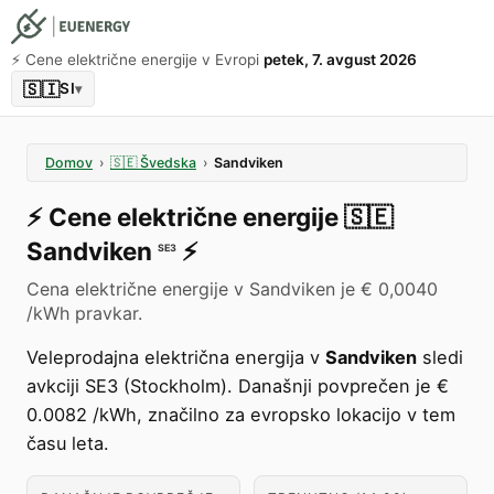
⚡️ Cene električne energije v Evropi
petek, 7. avgust 2026
🇸🇮
SI
▾
Domov
›
🇸🇪
Švedska
›
Sandviken
⚡️
Cene električne energije
🇸🇪
Sandviken
⚡️
SE3
Cena električne energije v Sandviken je € 0,0040
/kWh pravkar.
Veleprodajna električna energija v
Sandviken
sledi
avkciji SE3 (Stockholm). Današnji povprečen je €
0.0082 /kWh, značilno za evropsko lokacijo v tem
času leta.