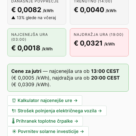
DANAŠNJE POVPREČJE
TRENUTNO (14:00)
€ 0,0082
€ 0,0040
/kWh
/kWh
▲ 13% glede na včeraj
NAJCENEJŠA URA
NAJDRAŽJA URA (19:00)
(03:00)
€ 0,0321
/kWh
€ 0,0018
/kWh
Cene za jutri
—
najcenejša ura ob
13
:00
CEST
(
€ 0,0005
/kWh),
najdražja ura ob
20
:00
CEST
(
€ 0,0309
/kWh).
⏰
Kalkulator najcenejše ure
→
🔌
Strošek polnjenja električnega vozila
→
🌡️
Prihranek toplotne črpalke
→
☀️
Povrnitev solarne investicije
→