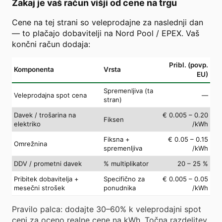
Zakaj je vaš račun višji od cene na trgu
Cene na tej strani so veleprodajne za naslednji dan
— to plačajo dobavitelji na Nord Pool / EPEX. Vaš
končni račun dodaja:
Pribl. (povp.
Komponenta
Vrsta
EU)
Spremenljiva (ta
Veleprodajna spot cena
—
stran)
Davek / trošarina na
€ 0.005 – 0.20
Fiksen
elektriko
/kWh
Fiksna +
€ 0.05 – 0.15
Omrežnina
spremenljiva
/kWh
DDV / prometni davek
% multiplikator
20 – 25 %
Pribitek dobavitelja +
Specifično za
€ 0.005 – 0.05
mesečni strošek
ponudnika
/kWh
Pravilo palca: dodajte 30–60% k veleprodajni spot
ceni za oceno realne cene na kWh. Točna razdelitev