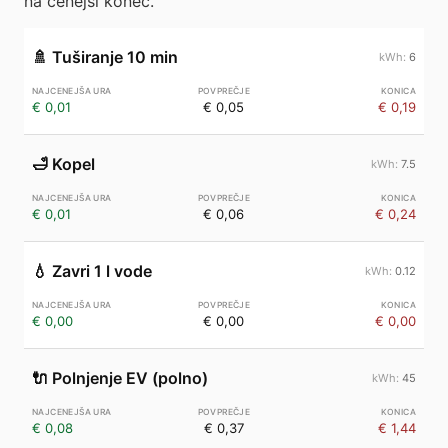
na cenejši konec.
🚿
Tuširanje 10 min
6
€ 0,01
€ 0,05
€ 0,19
🛁
Kopel
7.5
€ 0,01
€ 0,06
€ 0,24
💧
Zavri 1 l vode
0.12
€ 0,00
€ 0,00
€ 0,00
🔌
Polnjenje EV (polno)
45
€ 0,08
€ 0,37
€ 1,44