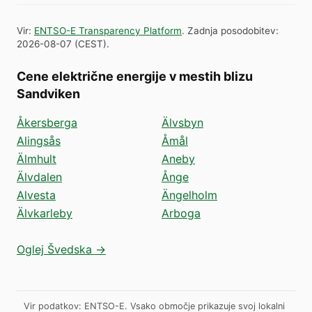
Vir
:
ENTSO-E Transparency Platform
.
Zadnja posodobitev
:
2026-08-07
(
CEST
).
Cene električne energije v mestih blizu
Sandviken
Åkersberga
Älvsbyn
Alingsås
Åmål
Älmhult
Aneby
Älvdalen
Ånge
Alvesta
Ängelholm
Älvkarleby
Arboga
Oglej Švedska →
Vir podatkov: ENTSO-E. Vsako območje prikazuje svoj lokalni