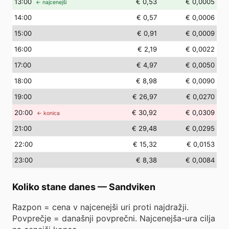
13
:00
€ 0,53
€ 0,0005
← najcenejši
14
:00
€ 0,57
€ 0,0006
15
:00
€ 0,91
€ 0,0009
16
:00
€ 2,19
€ 0,0022
17
:00
€ 4,97
€ 0,0050
18
:00
€ 8,98
€ 0,0090
19
:00
€ 26,97
€ 0,0270
20
:00
€ 30,92
€ 0,0309
← konica
21
:00
€ 29,48
€ 0,0295
22
:00
€ 15,32
€ 0,0153
23
:00
€ 8,38
€ 0,0084
Koliko stane danes
—
Sandviken
Razpon = cena v najcenejši uri proti najdražji.
Povprečje = današnji povprečni. Najcenejša-ura cilja