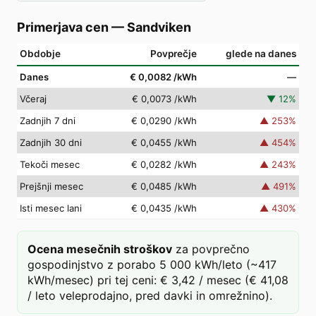
Primerjava cen
—
Sandviken
Obdobje
Povprečje
glede na danes
Danes
€ 0,0082
/kWh
—
Včeraj
€ 0,0073
/kWh
▼
12
%
Zadnjih 7 dni
€ 0,0290
/kWh
▲
253
%
Zadnjih 30 dni
€ 0,0455
/kWh
▲
454
%
Tekoči mesec
€ 0,0282
/kWh
▲
243
%
Prejšnji mesec
€ 0,0485
/kWh
▲
491
%
Isti mesec lani
€ 0,0435
/kWh
▲
430
%
Ocena mesečnih stroškov
za povprečno
gospodinjstvo z porabo 5 000 kWh/leto (~417
kWh/mesec) pri tej ceni: € 3,42 / mesec (€ 41,08
/ leto veleprodajno, pred davki in omrežnino).