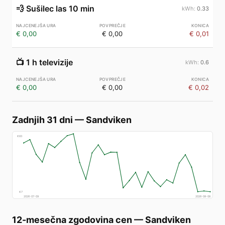
💨
Sušilec las 10 min
0.33
€ 0,00
€ 0,00
€ 0,01
📺
1 h televizije
0.6
€ 0,00
€ 0,00
€ 0,02
Zadnjih 31 dni
—
Sandviken
€
83
€
7
2026-07-09
2026-08-08
12-mesečna zgodovina cen
—
Sandviken