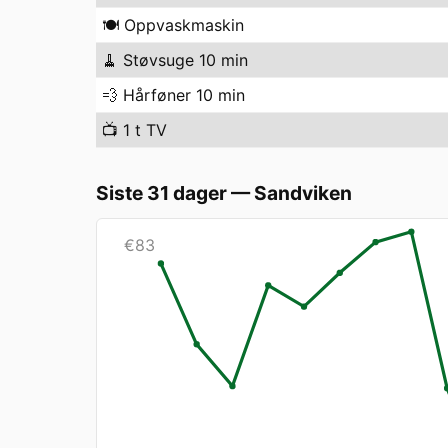
🍽️
Oppvaskmaskin
🧹
Støvsuge 10 min
💨
Hårføner 10 min
📺
1 t TV
Siste 31 dager
—
Sandviken
€
83