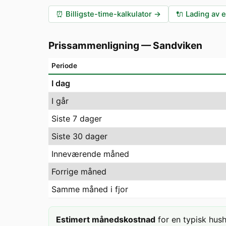
⏰
Billigste-time-kalkulator
→
🔌
Lading av e
Prissammenligning
—
Sandviken
Periode
I dag
I går
Siste 7 dager
Siste 30 dager
Inneværende måned
Forrige måned
Samme måned i fjor
Estimert månedskostnad
for en typisk hus