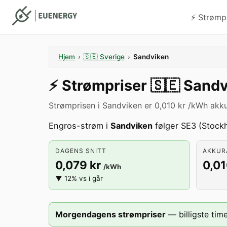
⚡️ Strømp
Hjem
›
🇸🇪
Sverige
›
Sandviken
⚡️
Strømpriser
🇸🇪
Sandv
Strømprisen i Sandviken er 0,010 kr /kWh akku
Engros-strøm i
Sandviken
følger SE3 (Stockh
DAGENS SNITT
AKKURA
0,079 kr
0,01
/kWh
▼ 12% vs i går
Morgendagens strømpriser
—
billigste time