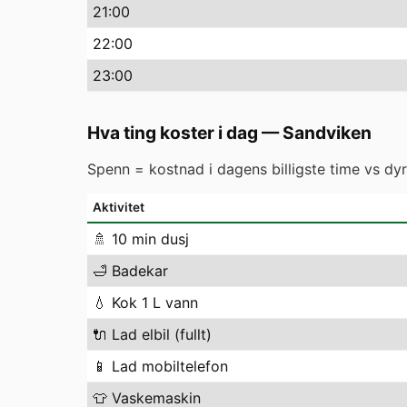
21
:00
22
:00
23
:00
Hva ting koster i dag
—
Sandviken
Spenn = kostnad i dagens billigste time vs dyre
Aktivitet
🚿
10 min dusj
🛁
Badekar
💧
Kok 1 L vann
🔌
Lad elbil (fullt)
📱
Lad mobiltelefon
👕
Vaskemaskin