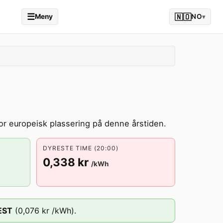
☰
🇳🇴
Meny
NO
▾
or europeisk plassering på denne årstiden.
DYRESTE TIME (20:00)
0,338 kr
/kWh
EST
(
0,076 kr
/kWh).