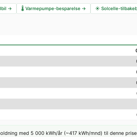
lbil
→
🌡️
Varmepumpe-besparelse
→
☀️
Solcelle-tilbake
holdning med 5 000 kWh/år (~417 kWh/mnd) til denne prisen: