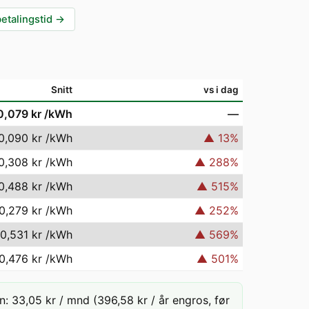
betalingstid
→
Snitt
vs i dag
0,079 kr
/kWh
—
0,090 kr
/kWh
▲
13
%
0,308 kr
/kWh
▲
288
%
0,488 kr
/kWh
▲
515
%
0,279 kr
/kWh
▲
252
%
0,531 kr
/kWh
▲
569
%
0,476 kr
/kWh
▲
501
%
 33,05 kr / mnd (396,58 kr / år engros, før