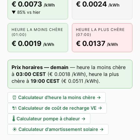
€ 0.0073
€ 0.0024
/kWh
/kWh
▼ 85% vs hier
HEURE LA MOINS CHÈRE
HEURE LA PLUS CHÈRE
(01:00)
(07:00)
€ 0.0019
€ 0.0137
/kWh
/kWh
Prix horaires — demain
—
heure la moins chère
à
03
:00
CEST
(
€ 0.0018
/kWh),
heure la plus
chère à
19
:00
CEST
(
€ 0.0511
/kWh).
⏰
Calculateur d'heure la moins chère
→
🔌
Calculateur de coût de recharge VE
→
🌡️
Calculateur pompe à chaleur
→
☀️
Calculateur d'amortissement solaire
→