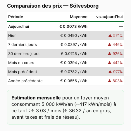
Comparaison des prix
—
Sölvesborg
Période
Moyenne
vs aujourd'hui
Aujourd'hui
€ 0.0073
/kWh
—
Hier
€ 0.0490
/kWh
▲
574
%
7 derniers jours
€ 0.0397
/kWh
▲
446
%
30 derniers jours
€ 0.0745
/kWh
▲
926
%
Mois en cours
€ 0.0394
/kWh
▲
442
%
Mois précédent
€ 0.0782
/kWh
▲
977
%
Année précédente
€ 0.0656
/kWh
▲
803
%
Estimation mensuelle
pour un foyer moyen
consommant 5 000 kWh/an (~417 kWh/mois) à
ce tarif : € 3.03 / mois (€ 36.32 / an en gros,
avant taxes et frais de réseau).