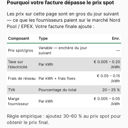
Pourquoi votre facture dépasse le prix spot
Les prix sur cette page sont en gros du jour suivant
— ce que les fournisseurs paient sur le marché Nord
Pool / EPEX. Votre facture finale ajoute :
Composant
Type
Env.
Variable — enchère du jour
Prix spot/gros
—
suivant
Taxe sur
€ 0.005 – 0.20
Par kWh
l'électricité
/kWh
€ 0.05 – 0.15
Frais de réseau
Par kWh + frais fixes
/kWh
TVA
Pourcentage du total
20 – 25 %
Marge
€ 0.005 – 0.05
Par kWh
fournisseur
/kWh
Règle empirique : ajoutez 30–60 % au prix spot pour
obtenir le prix final.