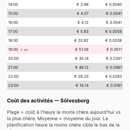
14
:00
€ 3.98
€ 0.0040
15
:00
€ 4.07
€ 0.0041
16
:00
€ 4.12
€ 0.0041
17
:00
€ 5.83
€ 0.0058
18
:00
€ 20.82
€ 0.0208
19
:00
€ 51.08
€ 0.0511
← pic
20
:00
€ 35.14
€ 0.0351
21
:00
€ 46.12
€ 0.0461
22
:00
€ 28.33
€ 0.0283
23
:00
€ 16.14
€ 0.0161
Coût des activités
—
Sölvesborg
Plage = coût à l'heure la moins chère aujourd'hui vs
la plus chère. Moyenne = moyenne du jour. La
planification heure la moins chère cible le bas de la