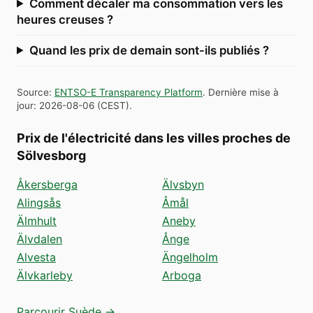
Comment décaler ma consommation vers les
heures creuses ?
Quand les prix de demain sont-ils publiés ?
Source
:
ENTSO-E Transparency Platform
.
Dernière mise à
jour
:
2026-08-06
(
CEST
).
Prix de l'électricité dans les villes proches de
Sölvesborg
Åkersberga
Älvsbyn
Alingsås
Åmål
Älmhult
Aneby
Älvdalen
Ånge
Alvesta
Ängelholm
Älvkarleby
Arboga
Parcourir Suède →