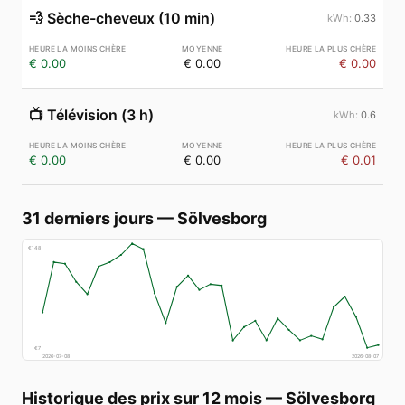
💨
Sèche-cheveux (10 min)
0.33
€ 0.00
€ 0.00
€ 0.00
📺
Télévision (3 h)
0.6
€ 0.00
€ 0.00
€ 0.01
31 derniers jours
—
Sölvesborg
€
148
€
7
2026-07-08
2026-08-07
Historique des prix sur 12 mois
—
Sölvesborg