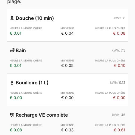
plage.
🚿
Douche (10 min)
6
€ 0.01
€ 0.04
€ 0.08
🛁
Bain
7.5
€ 0.01
€ 0.05
€ 0.10
💧
Bouilloire (1 L)
0.12
€ 0.00
€ 0.00
€ 0.00
🔌
Recharge VE complète
45
€ 0.08
€ 0.33
€ 0.61