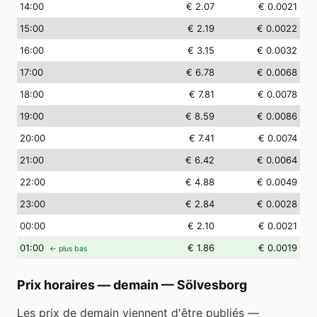
14
:00
€ 2.07
€ 0.0021
15
:00
€ 2.19
€ 0.0022
16
:00
€ 3.15
€ 0.0032
17
:00
€ 6.78
€ 0.0068
18
:00
€ 7.81
€ 0.0078
19
:00
€ 8.59
€ 0.0086
20
:00
€ 7.41
€ 0.0074
21
:00
€ 6.42
€ 0.0064
22
:00
€ 4.88
€ 0.0049
23
:00
€ 2.84
€ 0.0028
00
:00
€ 2.10
€ 0.0021
01
:00
€ 1.86
€ 0.0019
← plus bas
Prix horaires — demain
—
Sölvesborg
Les prix de demain viennent d'être publiés —