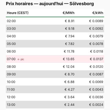
Prix horaires — aujourd'hui
—
Sölvesborg
Heure (CEST)
€/MWh
€/kWh
02
:00
€ 8.91
€ 0.0089
03
:00
€ 9.18
€ 0.0092
04
:00
€ 7.94
€ 0.0079
05
:00
€ 7.82
€ 0.0078
06
:00
€ 11.78
€ 0.0118
07
:00
€ 13.65
€ 0.0137
← pic
08
:00
€ 12.04
€ 0.0120
09
:00
€ 8.70
€ 0.0087
10
:00
€ 6.88
€ 0.0069
11
:00
€ 4.27
€ 0.0043
12
:00
€ 3.64
€ 0.0036
13
:00
€ 2.44
€ 0.0024