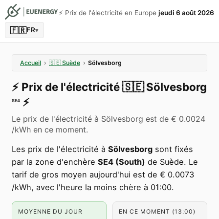
⚡️ Prix de l'électricité en Europe
jeudi 6 août 2026
🇫🇷
FR
▾
Accueil
›
🇸🇪
Suède
›
Sölvesborg
⚡️
Prix de l'électricité
🇸🇪
Sölvesborg
⚡️
SE4
Le prix de l'électricité à Sölvesborg est de € 0.0024
/kWh en ce moment.
Les prix de l'électricité à
Sölvesborg
sont fixés
par la zone d'enchère
SE4 (South)
de Suède. Le
tarif de gros moyen aujourd'hui est de € 0.0073
/kWh, avec l'heure la moins chère à 01:00.
MOYENNE DU JOUR
EN CE MOMENT (13:00)